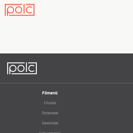
Főmenü
Főoldal
Történetek
Sikerlisták