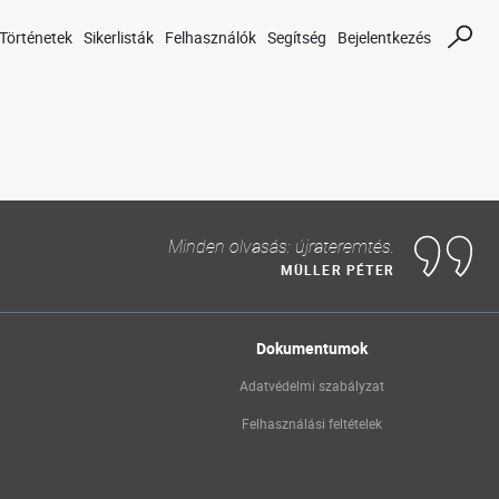
Történetek
Sikerlisták
Felhasználók
Segítség
Bejelentkezés
Minden olvasás: újrateremtés.
MÜLLER PÉTER
Dokumentumok
Adatvédelmi szabályzat
Felhasználási feltételek