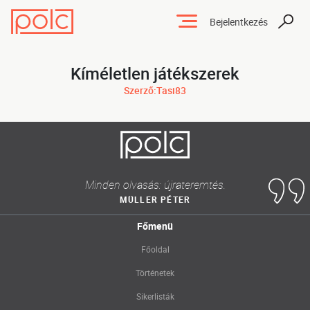
Bejelentkezés
Kíméletlen játékszerek
Szerző:Tasi83
Minden olvasás: újrateremtés.
MÜLLER PÉTER
Főmenü
Főoldal
Történetek
Sikerlisták