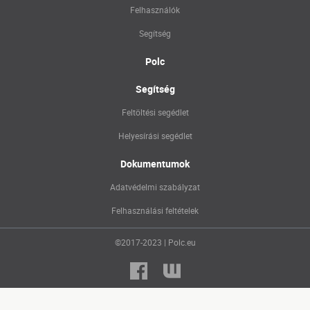
Felhasználók
Segítség
Polc
Segítség
Feltöltési segédlet
Helyesírási segédlet
Dokumentumok
Adatvédelmi szabályzat
Felhasználási feltételek
©2017-2023 | Polc.eu