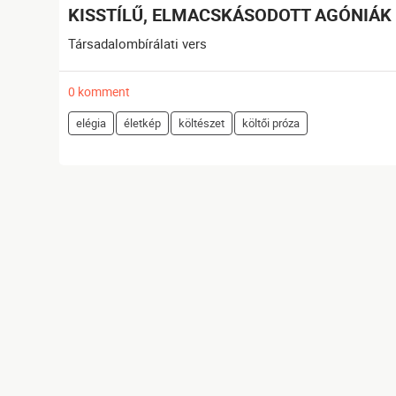
KISSTÍLŰ, ELMACSKÁSODOTT AGÓNIÁK
Társadalombírálati vers
0 komment
elégia
életkép
költészet
költői próza