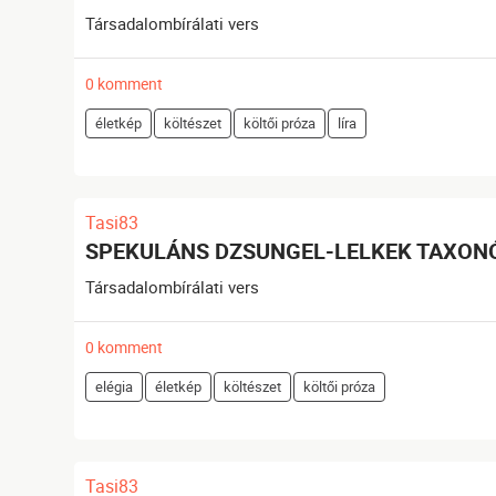
Társadalombírálati vers
0 komment
életkép
költészet
költői próza
líra
Tasi83
SPEKULÁNS DZSUNGEL-LELKEK TAXON
Társadalombírálati vers
0 komment
elégia
életkép
költészet
költői próza
Tasi83