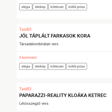
elégia
életkép
költészet
költői próza
Tasi83
JÓL TÁPLÁLT FARKASOK KORA
Társadalombírálati vers
0 komment
elégia
életkép
költészet
költői próza
Tasi83
PAPARAZZI-REALITY KLOÁKA KETREC
Létösszegző vers