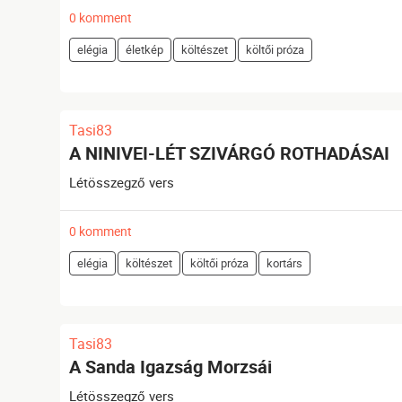
0 komment
elégia
életkép
költészet
költői próza
Tasi83
A NINIVEI-LÉT SZIVÁRGÓ ROTHADÁSAI
Létösszegző vers
0 komment
elégia
költészet
költői próza
kortárs
Tasi83
A Sanda Igazság Morzsái
Létösszegző vers