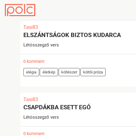
Tasi83
ELSZÁNTSÁGOK BIZTOS KUDARCA
Létösszegző vers
0 komment
elégia
életkép
költészet
költői próza
Tasi83
CSAPDÁKBA ESETT EGÓ
Létösszegző vers
0 komment