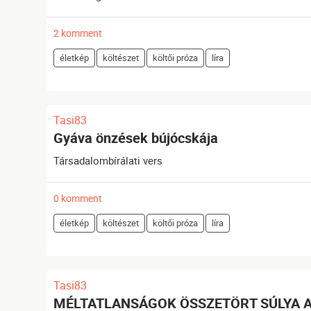
2 komment
életkép
költészet
költői próza
líra
Tasi83
Gyáva önzések bújócskája
Társadalombírálati vers
0 komment
életkép
költészet
költői próza
líra
Tasi83
MÉLTATLANSÁGOK ÖSSZETÖRT SÚLYA 