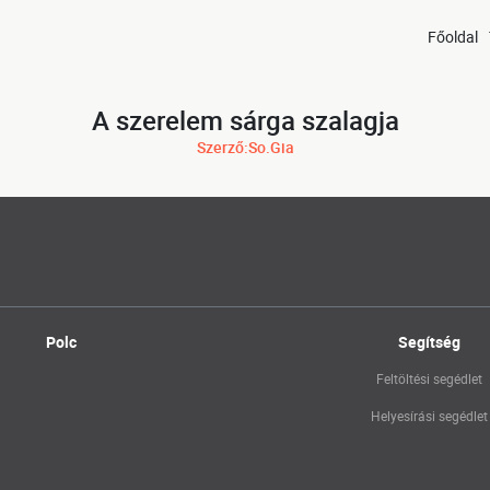
Főoldal
A szerelem sárga szalagja
Szerző:So.Gia
Polc
Segítség
Feltöltési segédlet
Helyesírási segédlet