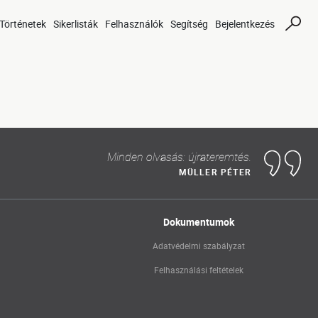
Történetek
Sikerlisták
Felhasználók
Segítség
Bejelentkezés
Minden olvasás: újrateremtés.
MÜLLER PÉTER
Dokumentumok
Adatvédelmi szabályzat
Felhasználási feltételek