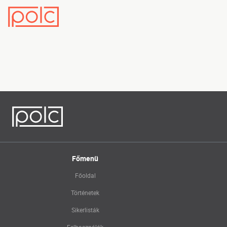
Főmenü
Főoldal
Történetek
Sikerlisták