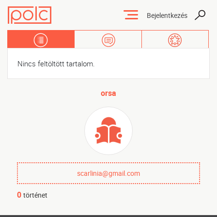
Bejelentkezés
Tartalmak
Üzenőfal
Kedvencek
Nincs feltöltött tartalom.
orsa
scarlinia@gmail.com
0
történet