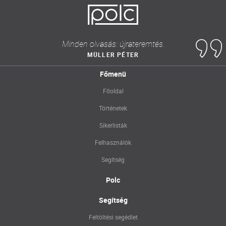
Minden olvasás: újrateremtés.
MÜLLER PÉTER
Főmenü
Főoldal
Történetek
Sikerlisták
Felhasználók
Segítség
Polc
Segítség
Feltöltési segédlet