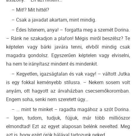
– Mit!? Mit hittél?
– Csak a javadat akartam, mint mindig.
– Édes Istenem, anya! – forgatta meg a szemét Dorina.
– Ránk ne szakadjon a plafon! Mégis miről beszélsz? Te
képtelen vagy bárki javára tenni, elvből mindig csak
magadra gondolsz. Egyszerűen képtelen vagy elviselni,
ha nem te irányítasz mindent és mindenkit.
– Kegyetlen, igazságtalan és vak vagy! – váltott Jutka
is egy fokkal keményebb stílusra. – Nekem sosem volt
anyám, ott hagyott az árvaházban csecsemőkoromban.
Engem soha, senki nem szeretett úgy…
– … mint te minket – ragadta magához a szót Dorina.
– Igen, tudom, tudjuk, fújjuk, már több milliószor
elmondtad! Ezt az egyet alaposan belénk nevelted. Meg
azt is, hogy ezért örök hálával tartozunk neked.