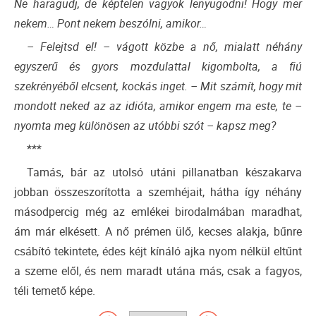
Ne haragudj, de képtelen vagyok lenyugodni! Hogy mer
nekem… Pont nekem beszólni, amikor…
– Felejtsd el! – vágott közbe a nő, mialatt néhány
egyszerű és gyors mozdulattal kigombolta, a fiú
szekrényéből elcsent, kockás inget. – Mit számít, hogy mit
mondott neked az az idióta, amikor engem ma este, te –
nyomta meg különösen az utóbbi szót – kapsz meg?
***
Tamás, bár az utolsó utáni pillanatban készakarva
jobban összeszorította a szemhéjait, hátha így néhány
másodpercig még az emlékei birodalmában maradhat,
ám már elkésett. A nő prémen ülő, kecses alakja, bűnre
csábító tekintete, édes kéjt kínáló ajka nyom nélkül eltűnt
a szeme elől, és nem maradt utána más, csak a fagyos,
téli temető képe.