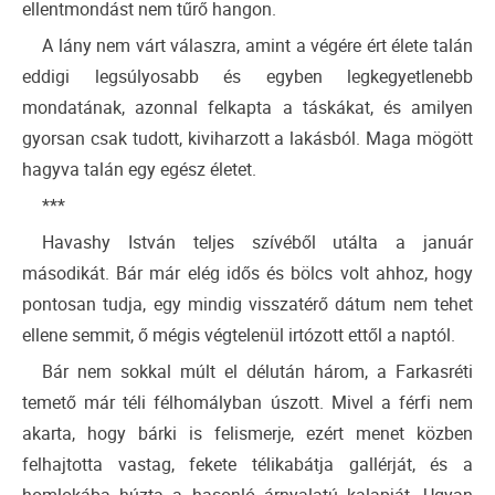
ellentmondást nem tűrő hangon.
A lány nem várt válaszra, amint a végére ért élete talán
eddigi legsúlyosabb és egyben legkegyetlenebb
mondatának, azonnal felkapta a táskákat, és amilyen
gyorsan csak tudott, kiviharzott a lakásból. Maga mögött
hagyva talán egy egész életet.
***
Havashy István teljes szívéből utálta a január
másodikát. Bár már elég idős és bölcs volt ahhoz, hogy
pontosan tudja, egy mindig visszatérő dátum nem tehet
ellene semmit, ő mégis végtelenül irtózott ettől a naptól.
Bár nem sokkal múlt el délután három, a Farkasréti
temető már téli félhomályban úszott. Mivel a férfi nem
akarta, hogy bárki is felismerje, ezért menet közben
felhajtotta vastag, fekete télikabátja gallérját, és a