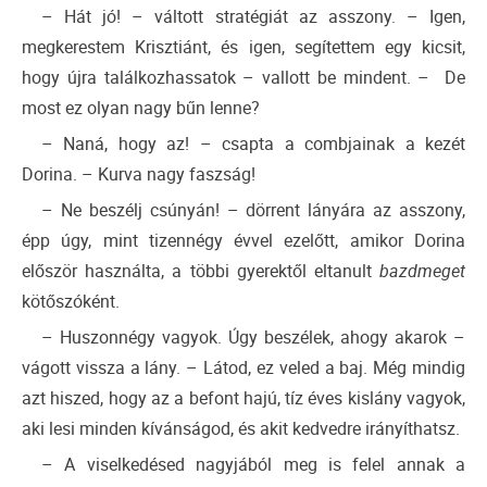
– Hát jó! – váltott stratégiát az asszony. – Igen,
megkerestem Krisztiánt, és igen, segítettem egy kicsit,
hogy újra találkozhassatok – vallott be mindent. – De
most ez olyan nagy bűn lenne?
– Naná, hogy az! – csapta a combjainak a kezét
Dorina. – Kurva nagy faszság!
– Ne beszélj csúnyán! – dörrent lányára az asszony,
épp úgy, mint tizennégy évvel ezelőtt, amikor Dorina
először használta, a többi gyerektől eltanult
bazdmeget
kötőszóként.
– Huszonnégy vagyok. Úgy beszélek, ahogy akarok –
vágott vissza a lány. – Látod, ez veled a baj. Még mindig
azt hiszed, hogy az a befont hajú, tíz éves kislány vagyok,
aki lesi minden kívánságod, és akit kedvedre irányíthatsz.
– A viselkedésed nagyjából meg is felel annak a