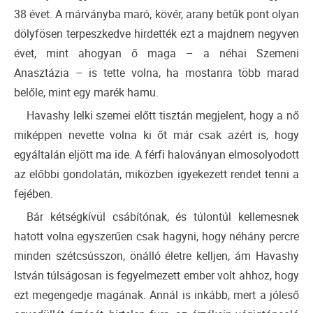
38 évet. A márványba maró, kövér, arany betűk pont olyan
dölyfösen terpeszkedve hirdették ezt a majdnem negyven
évet, mint ahogyan ő maga – a néhai Szemeni
Anasztázia – is tette volna, ha mostanra több marad
belőle, mint egy marék hamu.
Havashy lelki szemei előtt tisztán megjelent, hogy a nő
miképpen nevette volna ki őt már csak azért is, hogy
egyáltalán eljött ma ide. A férfi haloványan elmosolyodott
az előbbi gondolatán, miközben igyekezett rendet tenni a
fejében.
Bár kétségkívül csábítónak, és túlontúl kellemesnek
hatott volna egyszerűen csak hagyni, hogy néhány percre
minden szétcsússzon, önálló életre kelljen, ám Havashy
István túlságosan is fegyelmezett ember volt ahhoz, hogy
ezt megengedje magának. Annál is inkább, mert a jóleső