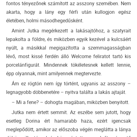
fontos tényezőnek számított az asszony szemében. Nem
akarta, hogy a lány egy férfi után kullogjon egész
életében, holmi másodhegedűsként.
Amint Jutka megérkezett a lakásajtóhoz, a szatyrait
lepakolta a földre, és miközben egyik kezével a kulcsáért
nyúlt, a másikkal megigazította a szemmagasságban
lévő, most kissé ferdén álló Welcome feliratot tartó kis
porcelánfigurát. Mindennek tökéletesnek kellett lennie,
épp olyannak, mint amilyennek megtervezte.
Ám ez rögtön nem így történt, ugyanis az asszony –
legnagyobb döbbenetére – nyitva találta a lakás ajtaját.
– Mi a fene? – dohogta magában, miközben benyitott.
Jutka nem értett semmit. Az eszébe sem jutott, hogy
esetleg Dorina ért hamarabb haza, ezért igencsak
meglepődött, amikor az előszoba végén meglátta a lánya