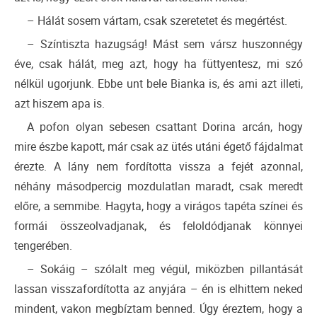
– Hálát sosem vártam, csak szeretetet és megértést.
– Színtiszta hazugság! Mást sem vársz huszonnégy
éve, csak hálát, meg azt, hogy ha füttyentesz, mi szó
nélkül ugorjunk. Ebbe unt bele Bianka is, és ami azt illeti,
azt hiszem apa is.
A pofon olyan sebesen csattant Dorina arcán, hogy
mire észbe kapott, már csak az ütés utáni égető fájdalmat
érezte. A lány nem fordította vissza a fejét azonnal,
néhány másodpercig mozdulatlan maradt, csak meredt
előre, a semmibe. Hagyta, hogy a virágos tapéta színei és
formái összeolvadjanak, és feloldódjanak könnyei
tengerében.
– Sokáig – szólalt meg végül, miközben pillantását
lassan visszafordította az anyjára – én is elhittem neked
mindent, vakon megbíztam benned. Úgy éreztem, hogy a