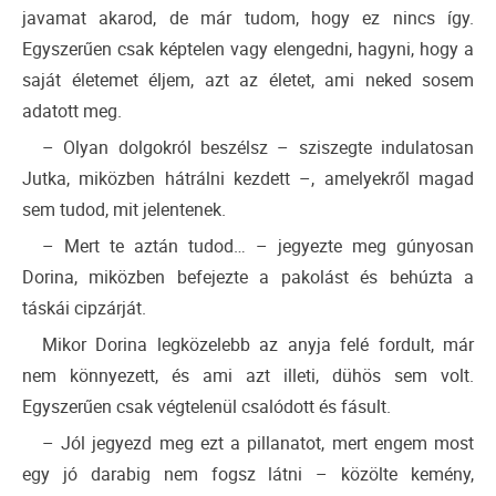
javamat akarod, de már tudom, hogy ez nincs így.
Egyszerűen csak képtelen vagy elengedni, hagyni, hogy a
saját életemet éljem, azt az életet, ami neked sosem
adatott meg.
– Olyan dolgokról beszélsz – sziszegte indulatosan
Jutka, miközben hátrálni kezdett –, amelyekről magad
sem tudod, mit jelentenek.
– Mert te aztán tudod… – jegyezte meg gúnyosan
Dorina, miközben befejezte a pakolást és behúzta a
táskái cipzárját.
Mikor Dorina legközelebb az anyja felé fordult, már
nem könnyezett, és ami azt illeti, dühös sem volt.
Egyszerűen csak végtelenül csalódott és fásult.
– Jól jegyezd meg ezt a pillanatot, mert engem most
egy jó darabig nem fogsz látni – közölte kemény,