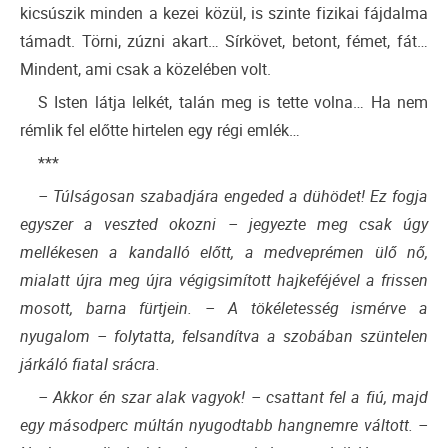
kicsúszik minden a kezei közül, is szinte fizikai fájdalma
támadt. Törni, zúzni akart… Sírkövet, betont, fémet, fát…
Mindent, ami csak a közelében volt.
S Isten látja lelkét, talán meg is tette volna… Ha nem
rémlik fel előtte hirtelen egy régi emlék…
***
– Túlságosan szabadjára engeded a dühödet! Ez fogja
egyszer a veszted okozni – jegyezte meg csak úgy
mellékesen a kandalló előtt, a medveprémen ülő nő,
mialatt újra meg újra végigsimított hajkeféjével a frissen
mosott, barna fürtjein. – A tökéletesség ismérve a
nyugalom – folytatta, felsandítva a szobában szüntelen
járkáló fiatal srácra.
– Akkor én szar alak vagyok! – csattant fel a fiú, majd
egy másodperc múltán nyugodtabb hangnemre váltott. –