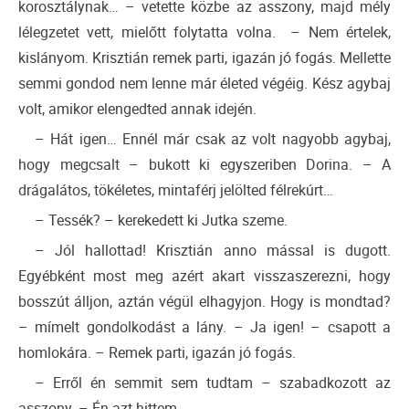
korosztálynak… – vetette közbe az asszony, majd mély
lélegzetet vett, mielőtt folytatta volna. – Nem értelek,
kislányom. Krisztián remek parti, igazán jó fogás. Mellette
semmi gondod nem lenne már életed végéig. Kész agybaj
volt, amikor elengedted annak idején.
– Hát igen… Ennél már csak az volt nagyobb agybaj,
hogy megcsalt – bukott ki egyszeriben Dorina. – A
drágalátos, tökéletes, mintaférj jelölted félrekúrt…
– Tessék? – kerekedett ki Jutka szeme.
– Jól hallottad! Krisztián anno mással is dugott.
Egyébként most meg azért akart visszaszerezni, hogy
bosszút álljon, aztán végül elhagyjon. Hogy is mondtad?
– mímelt gondolkodást a lány. – Ja igen! – csapott a
homlokára. – Remek parti, igazán jó fogás.
– Erről én semmit sem tudtam – szabadkozott az
asszony. – Én azt hittem…