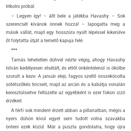
titkolni próbál.
– Legyen így! – állt bele a játékba Havashy. – Sok
szerencsét kívánok önnek hozzá! – lapogatta meg a
másik vállát, majd egy hosszúra nyúlt lépéssel kikerülve
őt folytatta útját a temető kapuja felé.
***
Tamás tehetetlen dühvel nézte végig, ahogy Havashy
István kedélyesen elsétált, és ettől önkéntelenül is ökölbe
szorult a keze. A január eleji, fagyos szellő összekócolta
sötétszőkés tincseit, majd az arcán és a kabátja vonalán
keresztülsietve feltüzelte az egyébként is ezer fokon izzó
érzékeit.
A férfi sok mindent érzett abban a pillanatban, mégis a
nyers dühön kívül egyet sem tudott volna szavakba
önteni ezek közül. Már a puszta gondolatra, hogy újra