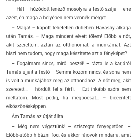
– Hát – húzódott lenéző mosolyra a festő szája – erre
azért, én maga a helyében nem vennék mérget.
– Maga! – kapott tehetetlen dühében Havashy alkarja
után Tamás. – Maga mindent elvett tőlem! Előbb a nőt,
akit szerettem, aztán az otthonomat, a munkámat. Azt
hiszi nem tudom, hogy maga készítette azt a fényképet?
– Fogalmam sincs, miről beszél! – rázta le a karjáról
Tamás ujjait a festő – Semmi közöm nincs, és soha nem
is volt a munkájához meg az otthonához. A nőt meg, akit
szeretett… – hördült fel a férfi. – Ezt inkább szóra sem
méltatom. Most pedig, ha megbocsát… – biccentett
elköszönésképpen.
Ám Tamás az útját állta.
– Még nem végeztünk! – sziszegte fenyegetően. –
Előbb-utóbb hibázni fog, és akkor rájövök mindarra, amit