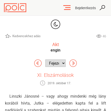
Bejelentkezés
Kedvencekhez adás
46
Akt
engin
XI. Elszámolások
2019. október 17.
Linszki Jánosné – vagy ahogy mindenki még lány
korából hívta, Jutka – elégedetten kapta fel a lift
padlójáról a szatyrokat, miután a felvonó ajtaja kinyílt. A