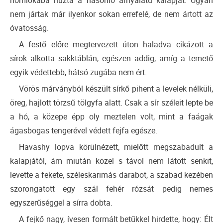
homlokába húzta a hasonló árnyalatú kalapját. Ugyan
nem jártak már ilyenkor sokan errefelé, de nem ártott az
óvatosság.
A festő előre megtervezett úton haladva cikázott a
sírok alkotta sakktáblán, egészen addig, amíg a temető
egyik védettebb, hátsó zugába nem ért.
Vörös márványból készült sírkő pihent a levelek nélküli,
öreg, hajlott törzsű tölgyfa alatt. Csak a sír széleit lepte be
a hó, a közepe épp oly meztelen volt, mint a faágak
ágasbogas tengerével védett fejfa egésze.
Havashy lopva körülnézett, mielőtt megszabadult a
kalapjától, ám miután közel s távol nem látott senkit,
levette a fekete, széleskarimás darabot, a szabad kezében
szorongatott egy szál fehér rózsát pedig nemes
egyszerűséggel a sírra dobta.
A fejkő nagy, ívesen formált betűkkel hirdette, hogy: Élt