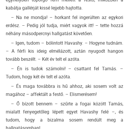
kabátja gallérját kissé lejjebb hajtotta.
– Na ne mondja! – horkant fel ingerülten az egykori
erdész. – Pedig jól tudja, miért vagyok itt! – tette hozzá
néhány másodpercnyi hallgatást követően.
– Igen, tudom – bólintott Havashy. – Hogyne tudnám.
– A férfi kis ideig elmélázott, aztán nyugodt hangon
tovább beszélt. – Két év telt el azóta.
– Én is tudok számolni! – csattant fel Tamás. –
Tudom, hogy két év telt el azóta.
– És maga továbbra is hű ahhoz, aki sosem volt az
magához – affektált a festő. – Elismerésem!
– Ő bízott bennem – szűrte a fogai között Tamás,
mialatt fenyegetőleg lépett egyet Havashy felé –, és
tudom, hogy a bizalma sosem rendült meg a
hallgatásomban!