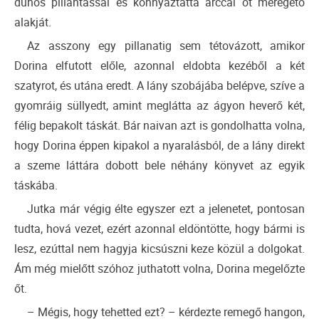
dühös pillantással és könnyáztatta arccal őt méregető
alakját.
Az asszony egy pillanatig sem tétovázott, amikor
Dorina elfutott előle, azonnal eldobta kezéből a két
szatyrot, és utána eredt. A lány szobájába belépve, szíve a
gyomráig süllyedt, amint meglátta az ágyon heverő két,
félig bepakolt táskát. Bár naivan azt is gondolhatta volna,
hogy Dorina éppen kipakol a nyaralásból, de a lány direkt
a szeme láttára dobott bele néhány könyvet az egyik
táskába.
Jutka már végig élte egyszer ezt a jelenetet, pontosan
tudta, hová vezet, ezért azonnal eldöntötte, hogy bármi is
lesz, ezúttal nem hagyja kicsúszni keze közül a dolgokat.
Ám még mielőtt szóhoz juthatott volna, Dorina megelőzte
őt.
– Mégis, hogy tehetted ezt? – kérdezte remegő hangon,