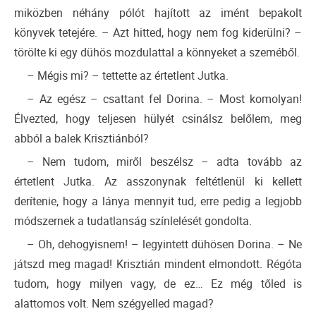
miközben néhány pólót hajított az imént bepakolt
könyvek tetejére. – Azt hitted, hogy nem fog kiderülni? –
törölte ki egy dühös mozdulattal a könnyeket a szeméből.
– Mégis mi? – tettette az értetlent Jutka.
– Az egész – csattant fel Dorina. – Most komolyan!
Élvezted, hogy teljesen hülyét csinálsz belőlem, meg
abból a balek Krisztiánból?
– Nem tudom, miről beszélsz – adta tovább az
értetlent Jutka. Az asszonynak feltétlenül ki kellett
derítenie, hogy a lánya mennyit tud, erre pedig a legjobb
módszernek a tudatlanság színlelését gondolta.
– Oh, dehogyisnem! – legyintett dühösen Dorina. – Ne
játszd meg magad! Krisztián mindent elmondott. Régóta
tudom, hogy milyen vagy, de ez… Ez még tőled is
alattomos volt. Nem szégyelled magad?