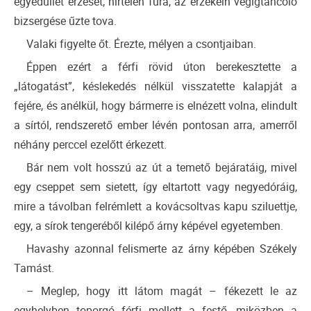
egyedüllét érzését, hirtelen fura, az érzékein végigtáncoló
bizsergése űzte tova.
Valaki figyelte őt. Érezte, mélyen a csontjaiban.
Éppen ezért a férfi rövid úton berekesztette a
„látogatást”, késlekedés nélkül visszatette kalapját a
fejére, és anélkül, hogy bármerre is elnézett volna, elindult
a sírtól, rendszerető ember lévén pontosan arra, amerről
néhány perccel ezelőtt érkezett.
Bár nem volt hosszú az út a temető bejáratáig, mivel
egy cseppet sem sietett, így eltartott vagy negyedóráig,
mire a távolban felrémlett a kovácsoltvas kapu sziluettje,
egy, a sírok tengeréből kilépő árny képével egyetemben.
Havashy azonnal felismerte az árny képében Székely
Tamást.
– Meglep, hogy itt látom magát – fékezett le az
egyhelyben toporgó férfi mellett a festő, miközben a