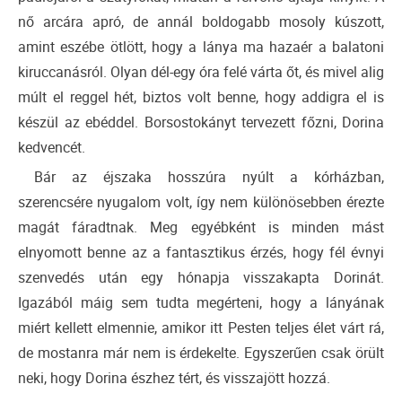
nő arcára apró, de annál boldogabb mosoly kúszott,
amint eszébe ötlött, hogy a lánya ma hazaér a balatoni
kiruccanásról. Olyan dél-egy óra felé várta őt, és mivel alig
múlt el reggel hét, biztos volt benne, hogy addigra el is
készül az ebéddel. Borsostokányt tervezett főzni, Dorina
kedvencét.
Bár az éjszaka hosszúra nyúlt a kórházban,
szerencsére nyugalom volt, így nem különösebben érezte
magát fáradtnak. Meg egyébként is minden mást
elnyomott benne az a fantasztikus érzés, hogy fél évnyi
szenvedés után egy hónapja visszakapta Dorinát.
Igazából máig sem tudta megérteni, hogy a lányának
miért kellett elmennie, amikor itt Pesten teljes élet várt rá,
de mostanra már nem is érdekelte. Egyszerűen csak örült
neki, hogy Dorina észhez tért, és visszajött hozzá.