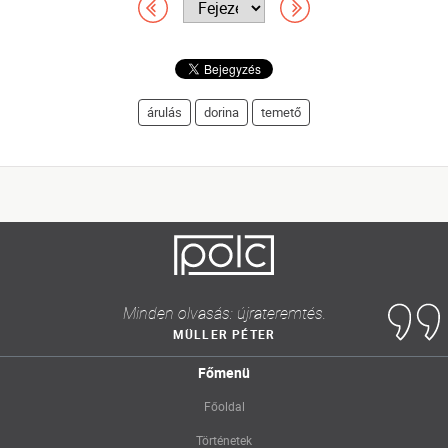
árulás
dorina
temető
Minden olvasás: újrateremtés.
MÜLLER PÉTER
Főmenü
Főoldal
Történetek