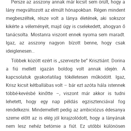
Persze az asszony annak már kicsit sem örült, hogy a
lány megváltozott az elmúlt hónapokban. Régen mindent
megbeszéltek, része volt a lánya életének, aki sokszor
kikérte a véleményét, majd úgy is cselekedett, ahogyan ő
tanácsolta. Mostanra viszont ennek nyoma sem maradt.
Igaz, az asszony nagyon bízott benne, hogy csak
ideiglenesen…
Többek között ezért is „szervezte be” Krisztiánt. Dorina
a fiú mellett igazán boldog volt annak idején. A
kapcsolatuk gyakorlatilag tökéletesen működött. Igaz,
Krisz kicsit kétballábas volt – bár ezt azóta hála istennek
többé-kevésbé kinőtte –, viszont már akkor is tudni
lehetett, hogy egy nap példás egzisztenciával fog
rendelkezni. Mindemellett pedig az ambiciózus édesanya
szeme előtt az is elég jól kirajzolódott, hogy a lányának
nem lesz nehéz betörnie a fiút. Ez utóbbi különösen