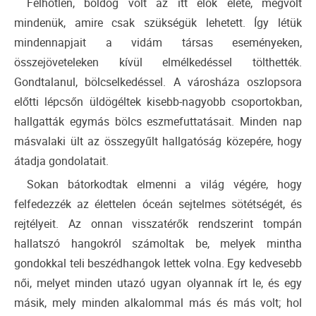
Felhőtlen, boldog volt az itt élők élete, megvolt
mindenük, amire csak szükségük lehetett. Így létük
mindennapjait a vidám társas eseményeken,
összejöveteleken kívül elmélkedéssel tölthették.
Gondtalanul, bölcselkedéssel. A városháza oszlopsora
előtti lépcsőn üldögéltek kisebb-nagyobb csoportokban,
hallgatták egymás bölcs eszmefuttatásait. Minden nap
másvalaki ült az összegyűlt hallgatóság közepére, hogy
átadja gondolatait.
Sokan bátorkodtak elmenni a világ végére, hogy
felfedezzék az élettelen óceán sejtelmes sötétségét, és
rejtélyeit. Az onnan visszatérők rendszerint tompán
hallatszó hangokról számoltak be, melyek mintha
gondokkal teli beszédhangok lettek volna. Egy kedvesebb
női, melyet minden utazó ugyan olyannak írt le, és egy
másik, mely minden alkalommal más és más volt; hol