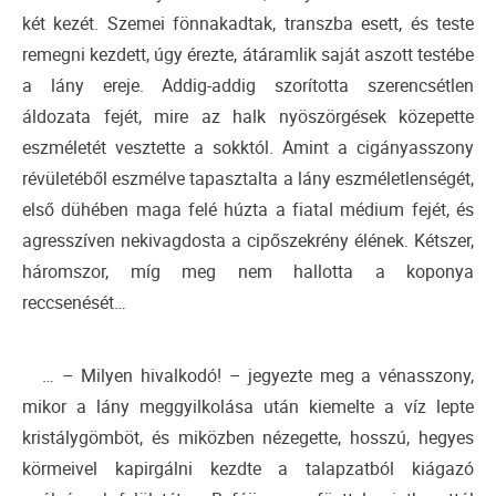
két kezét. Szemei fönnakadtak, transzba esett, és teste
remegni kezdett, úgy érezte, átáramlik saját aszott testébe
a lány ereje. Addig-addig szorította szerencsétlen
áldozata fejét, mire az halk nyöszörgések közepette
eszméletét vesztette a sokktól. Amint a cigányasszony
révületéből eszmélve tapasztalta a lány eszméletlenségét,
első dühében maga felé húzta a fiatal médium fejét, és
agresszíven nekivagdosta a cipőszekrény élének. Kétszer,
háromszor, míg meg nem hallotta a koponya
reccsenését…
… – Milyen hivalkodó! – jegyezte meg a vénasszony,
mikor a lány meggyilkolása után kiemelte a víz lepte
kristálygömböt, és miközben nézegette, hosszú, hegyes
körmeivel kapirgálni kezdte a talapzatból kiágazó