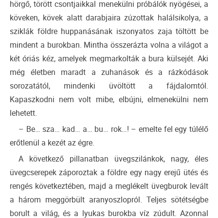
hörgő, törött csontjaikkal menekülni próbálók nyögései, a
köveken, kövek alatt darabjaira zúzottak halálsikolya, a
sziklák földre huppanásának iszonyatos zaja töltött be
mindent a burokban. Mintha összerázta volna a világot a
két óriás kéz, amelyek megmarkolták a bura külsejét. Aki
még életben maradt a zuhanások és a rázkódások
sorozatától, mindenki üvöltött a fájdalomtól.
Kapaszkodni nem volt mibe, elbújni, elmenekülni nem
lehetett.
– Be… sza… kad… a… bu… rok…! – emelte fel egy túlélő
erőtlenül a kezét az égre.
A következő pillanatban üvegszilánkok, nagy, éles
üvegcserepek záporoztak a földre egy nagy erejű ütés és
rengés következtében, majd a meglékelt üvegburok levált
a három meggörbült aranyoszlopról. Teljes sötétségbe
borult a világ, és a lyukas burokba víz zúdult. Azonnal