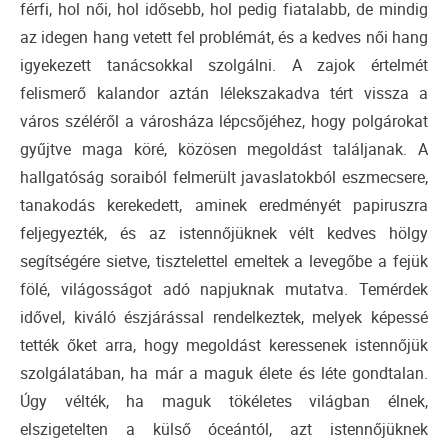
férfi, hol női, hol idősebb, hol pedig fiatalabb, de mindig
az idegen hang vetett fel problémát, és a kedves női hang
igyekezett tanácsokkal szolgálni. A zajok értelmét
felismerő kalandor aztán lélekszakadva tért vissza a
város széléről a városháza lépcsőjéhez, hogy polgárokat
gyűjtve maga köré, közösen megoldást találjanak. A
hallgatóság soraiból felmerült javaslatokból eszmecsere,
tanakodás kerekedett, aminek eredményét papiruszra
feljegyezték, és az istennőjüknek vélt kedves hölgy
segítségére sietve, tisztelettel emeltek a levegőbe a fejük
fölé, világosságot adó napjuknak mutatva. Temérdek
idővel, kiváló észjárással rendelkeztek, melyek képessé
tették őket arra, hogy megoldást keressenek istennőjük
szolgálatában, ha már a maguk élete és léte gondtalan.
Úgy vélték, ha maguk tökéletes világban élnek,
elszigetelten a külső óceántól, azt istennőjüknek