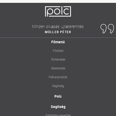
Minden olvasás: újrateremtés.
MÜLLER PÉTER
Főmenü
Főoldal
Történetek
Sikerlisták
Felhasználók
Segítség
Polc
Segítség
Feltöltési segédlet