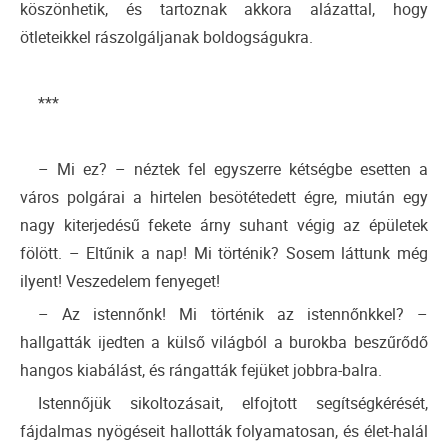
köszönhetik, és tartoznak akkora alázattal, hogy
ötleteikkel rászolgáljanak boldogságukra.
***
– Mi ez? – néztek fel egyszerre kétségbe esetten a
város polgárai a hirtelen besötétedett égre, miután egy
nagy kiterjedésű fekete árny suhant végig az épületek
fölött. – Eltűnik a nap! Mi történik? Sosem láttunk még
ilyent! Veszedelem fenyeget!
– Az istennőnk! Mi történik az istennőnkkel? –
hallgatták ijedten a külső világból a burokba beszűrődő
hangos kiabálást, és rángatták fejüket jobbra-balra.
Istennőjük sikoltozásait, elfojtott segítségkérését,
fájdalmas nyögéseit hallották folyamatosan, és élet-halál