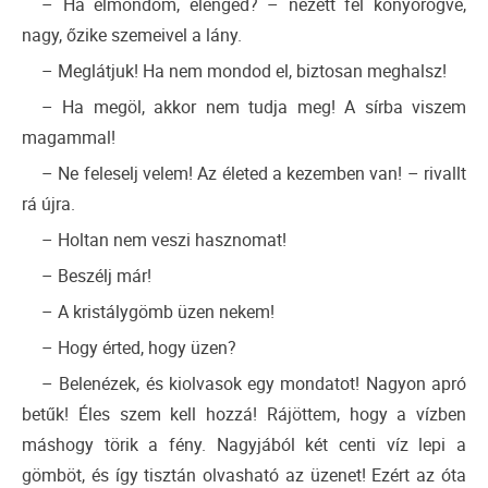
– Ha elmondom, elenged? – nézett fel könyörögve,
nagy, őzike szemeivel a lány.
– Meglátjuk! Ha nem mondod el, biztosan meghalsz!
– Ha megöl, akkor nem tudja meg! A sírba viszem
magammal!
– Ne feleselj velem! Az életed a kezemben van! – rivallt
rá újra.
– Holtan nem veszi hasznomat!
– Beszélj már!
– A kristálygömb üzen nekem!
– Hogy érted, hogy üzen?
– Belenézek, és kiolvasok egy mondatot! Nagyon apró
betűk! Éles szem kell hozzá! Rájöttem, hogy a vízben
máshogy törik a fény. Nagyjából két centi víz lepi a
gömböt, és így tisztán olvasható az üzenet! Ezért az óta