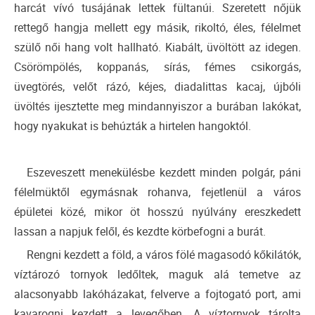
harcát vívó tusájának lettek fültanúi. Szeretett nőjük
rettegő hangja mellett egy másik, rikoltó, éles, félelmet
szülő női hang volt hallható. Kiabált, üvöltött az idegen.
Csörömpölés, koppanás, sírás, fémes csikorgás,
üvegtörés, velőt rázó, kéjes, diadalittas kacaj, újbóli
üvöltés ijesztette meg mindannyiszor a burában lakókat,
hogy nyakukat is behúzták a hirtelen hangoktól.
Eszeveszett menekülésbe kezdett minden polgár, páni
félelmüktől egymásnak rohanva, fejetlenül a város
épületei közé, mikor öt hosszú nyúlvány ereszkedett
lassan a napjuk felől, és kezdte körbefogni a burát.
Rengni kezdett a föld, a város fölé magasodó kőkilátók,
víztározó tornyok ledőltek, maguk alá temetve az
alacsonyabb lakóházakat, felverve a fojtogató port, ami
kavarogni kezdett a levegőben. A víztornyok tárolta