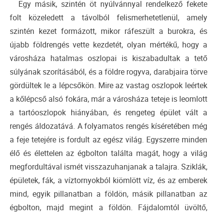
Egy másik, szintén öt nyúlvánnyal rendelkező fekete
folt közeledett a távolból felismerhetetlenül, amely
szintén kezet formázott, mikor ráfeszült a burokra, és
újabb földrengés vette kezdetét, olyan mértékű, hogy a
városháza hatalmas oszlopai is kiszabadultak a tető
súlyának szorításából, és a földre rogyva, darabjaira törve
gördültek le a lépcsőkön. Mire az vastag oszlopok leértek
a kőlépcső alsó fokára, már a városháza teteje is leomlott
a tartóoszlopok hiányában, és rengeteg épület vált a
rengés áldozatává. A folyamatos rengés kíséretében még
a feje tetejére is fordult az egész világ. Egyszerre minden
élő és élettelen az égbolton találta magát, hogy a világ
megfordultával ismét visszazuhanjanak a talajra. Sziklák,
épületek, fák, a víztornyokból kiömlött víz, és az emberek
mind, egyik pillanatban a földön, másik pillanatban az
égbolton, majd megint a földön. Fájdalomtól üvöltő,