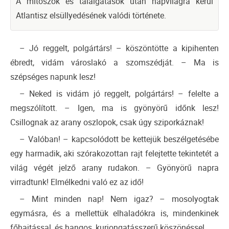
A mítoszok és találgatások után napvilágra kerül
Atlantisz elsüllyedésének valódi története.
– Jó reggelt, polgártárs! – köszöntötte a kipihenten
ébredt, vidám városlakó a szomszédját. – Ma is
szépséges napunk lesz!
– Neked is vidám jó reggelt, polgártárs! – felelte a
megszólított. – Igen, ma is gyönyörű időnk lesz!
Csillognak az arany oszlopok, csak úgy sziporkáznak!
– Valóban! – kapcsolódott be kettejük beszélgetésébe
egy harmadik, aki szórakozottan rajt felejtette tekintetét a
világ végét jelző arany rudakon. – Gyönyörű napra
virradtunk! Elmélkedni való ez az idő!
– Mint minden nap! Nem igaz? – mosolyogtak
egymásra, és a mellettük elhaladókra is, mindenkinek
főhajtással, és hangos, kurjongatásszerű köszönéssel.