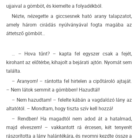
ujjaival a gömböt, és kiemelte a folyadékból.
Nézte, nézegette a giccsesnek ható arany talapzatot,
amely három cirádás nyúlványával fogta magába az
áttetsző gömböt…
… – Hova tűnt? – kapta fel egyszer csak a fejét,
kirohant az előtérbe, kihajolt a bejárati ajtón. Nyomát sem
találta.
– Aranyom! – rántotta fel hirtelen a cipőtároló ajtaját.
– Nem látok semmit a gömbben! Hazudtál!
– Nem hazudtam! – felelte kábán a vagdalózó lány az
altatótól. – Mondtam, hogy tiszta szív kell hozzá!
– Rendben! Ha magadtól nem adod át a hatalmad,
majd elveszem! – vakkantott rá ércesen, két tenyerét
rászorította a lány halántékára, és nyomni kezdte össze a