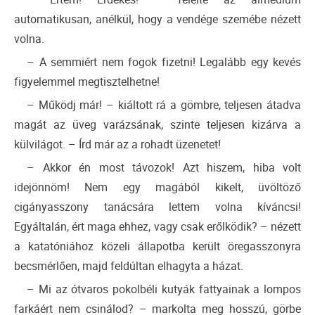
automatikusan, anélkül, hogy a vendége szemébe nézett
volna.
– A semmiért nem fogok fizetni! Legalább egy kevés
figyelemmel megtisztelhetne!
– Működj már! – kiáltott rá a gömbre, teljesen átadva
magát az üveg varázsának, szinte teljesen kizárva a
külvilágot. – Írd már az a rohadt üzenetet!
– Akkor én most távozok! Azt hiszem, hiba volt
idejönnöm! Nem egy magából kikelt, üvöltöző
cigányasszony tanácsára lettem volna kíváncsi!
Egyáltalán, ért maga ehhez, vagy csak erőlködik? – nézett
a katatóniához közeli állapotba került öregasszonyra
becsmérlően, majd feldúltan elhagyta a házat.
– Mi az ótvaros pokolbéli kutyák fattyainak a lompos
farkáért nem csinálod? – markolta meg hosszú, görbe