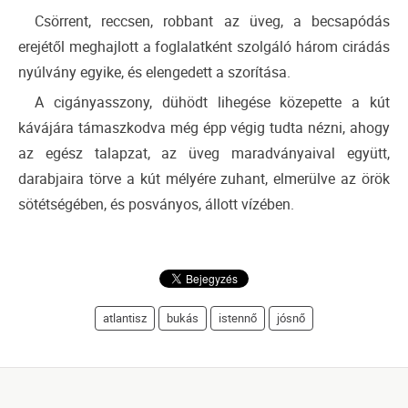
Csörrent, reccsen, robbant az üveg, a becsapódás
erejétől meghajlott a foglalatként szolgáló három cirádás
nyúlvány egyike, és elengedett a szorítása.
A cigányasszony, dühödt lihegése közepette a kút
kávájára támaszkodva még épp végig tudta nézni, ahogy
az egész talapzat, az üveg maradványaival együtt,
darabjaira törve a kút mélyére zuhant, elmerülve az örök
sötétségében, és posványos, állott vízében.
atlantisz
bukás
istennő
jósnő