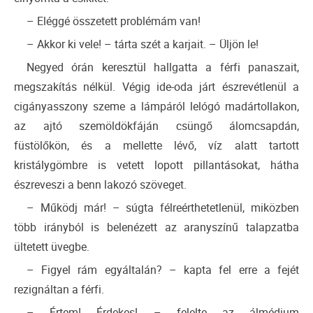
– Eléggé összetett problémám van!
– Akkor ki vele! – tárta szét a karjait. – Üljön le!
Negyed órán keresztül hallgatta a férfi panaszait,
megszakítás nélkül. Végig ide-oda járt észrevétlenül a
cigányasszony szeme a lámpáról lelógó madártollakon,
az ajtó szemöldökfáján csüngő álomcsapdán,
füstölőkön, és a mellette lévő, víz alatt tartott
kristálygömbre is vetett lopott pillantásokat, hátha
észreveszi a benn lakozó szöveget.
– Működj már! – súgta félreérthetetlenül, miközben
több irányból is belenézett az aranyszínű talapzatba
ültetett üvegbe.
– Figyel rám egyáltalán? – kapta fel erre a fejét
rezignáltan a férfi.
– Értem! Érdekes! – felelte az álmédium