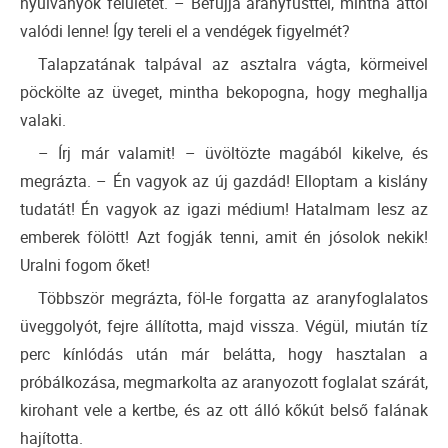
nyúlványok felületét. – Befújja aranyfüsttel, mintha attól
valódi lenne! Így tereli el a vendégek figyelmét?
Talapzatának talpával az asztalra vágta, körmeivel
pöckölte az üveget, mintha bekopogna, hogy meghallja
valaki.
– Írj már valamit! – üvöltözte magából kikelve, és
megrázta. – Én vagyok az új gazdád! Elloptam a kislány
tudatát! Én vagyok az igazi médium! Hatalmam lesz az
emberek fölött! Azt fogják tenni, amit én jósolok nekik!
Uralni fogom őket!
Többször megrázta, föl-le forgatta az aranyfoglalatos
üveggolyót, fejre állította, majd vissza. Végül, miután tíz
perc kínlódás után már belátta, hogy hasztalan a
próbálkozása, megmarkolta az aranyozott foglalat szárát,
kirohant vele a kertbe, és az ott álló kőkút belső falának
hajította.