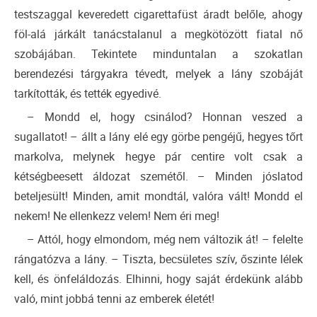
testszaggal keveredett cigarettafüst áradt belőle, ahogy
föl-alá járkált tanácstalanul a megkötözött fiatal nő
szobájában. Tekintete minduntalan a szokatlan
berendezési tárgyakra tévedt, melyek a lány szobáját
tarkították, és tették egyedivé.
– Mondd el, hogy csinálod? Honnan veszed a
sugallatot! – állt a lány elé egy görbe pengéjű, hegyes tőrt
markolva, melynek hegye pár centire volt csak a
kétségbeesett áldozat szemétől. – Minden jóslatod
beteljesült! Minden, amit mondtál, valóra vált! Mondd el
nekem! Ne ellenkezz velem! Nem éri meg!
– Attól, hogy elmondom, még nem változik át! – felelte
rángatózva a lány. – Tiszta, becsületes szív, őszinte lélek
kell, és önfeláldozás. Elhinni, hogy saját érdekünk alább
való, mint jobbá tenni az emberek életét!