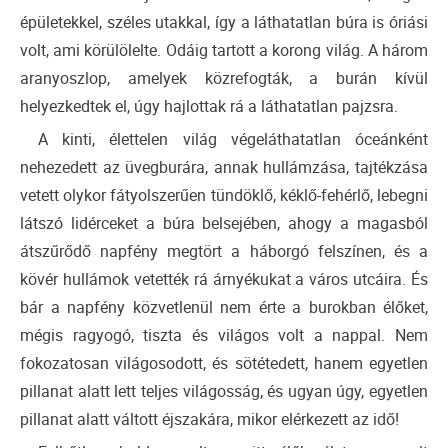
épületekkel, széles utakkal, így a láthatatlan búra is óriási
volt, ami körülölelte. Odáig tartott a korong világ. A három
aranyoszlop, amelyek közrefogták, a burán kívül
helyezkedtek el, úgy hajlottak rá a láthatatlan pajzsra.
A kinti, élettelen világ végeláthatatlan óceánként
nehezedett az üvegburára, annak hullámzása, tajtékzása
vetett olykor fátyolszerűen tündöklő, kéklő-fehérlő, lebegni
látszó lidérceket a búra belsejében, ahogy a magasból
átszűrődő napfény megtört a háborgó felszínen, és a
kövér hullámok vetették rá árnyékukat a város utcáira. És
bár a napfény közvetlenül nem érte a burokban élőket,
mégis ragyogó, tiszta és világos volt a nappal. Nem
fokozatosan világosodott, és sötétedett, hanem egyetlen
pillanat alatt lett teljes világosság, és ugyan úgy, egyetlen
pillanat alatt váltott éjszakára, mikor elérkezett az idő!