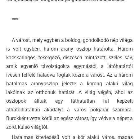
***
A várost, mely egyben a boldog, gondolkodó nép világa
is volt egyben, három arany oszlop határolta. Három
kacskaringós, tekergőző, díszesen mintázott, széles sáv,
amik egyenlő távolságokra egymástól, a látóhatártól
ívesen felfelé haladva fogták közre a várost. Az a három
hatalmas aranyoszlop jelezte a korong alakú világ
lakóinak az otthonuk határát. A világ végén, ahol az
oszlopok álltak, egy láthatatlan fal képzett
áthatolhatatlan akadályt a város polgárai számára.
Burokként vette körül az egész várost, így védve a népet a
zord, külső világtól.
Hatalmas kiterjedésű volt a kör alakú város, magas