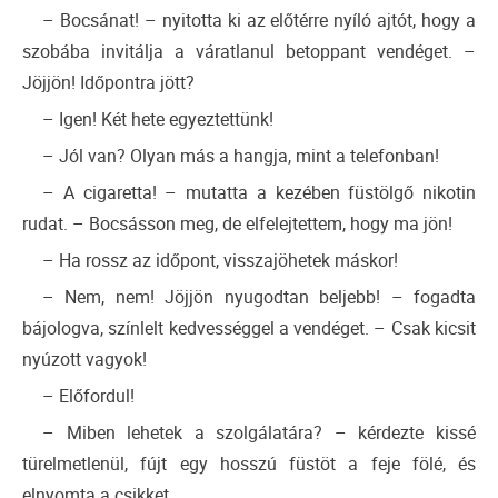
– Bocsánat! – nyitotta ki az előtérre nyíló ajtót, hogy a
szobába invitálja a váratlanul betoppant vendéget. –
Jöjjön! Időpontra jött?
– Igen! Két hete egyeztettünk!
– Jól van? Olyan más a hangja, mint a telefonban!
– A cigaretta! – mutatta a kezében füstölgő nikotin
rudat. – Bocsásson meg, de elfelejtettem, hogy ma jön!
– Ha rossz az időpont, visszajöhetek máskor!
– Nem, nem! Jöjjön nyugodtan beljebb! – fogadta
bájologva, színlelt kedvességgel a vendéget. – Csak kicsit
nyúzott vagyok!
– Előfordul!
– Miben lehetek a szolgálatára? – kérdezte kissé
türelmetlenül, fújt egy hosszú füstöt a feje fölé, és
elnyomta a csikket.