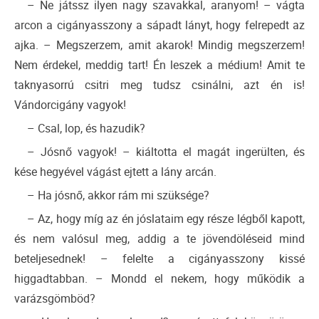
– Ne játssz ilyen nagy szavakkal, aranyom! – vágta
arcon a cigányasszony a sápadt lányt, hogy felrepedt az
ajka. – Megszerzem, amit akarok! Mindig megszerzem!
Nem érdekel, meddig tart! Én leszek a médium! Amit te
taknyasorrú csitri meg tudsz csinálni, azt én is!
Vándorcigány vagyok!
– Csal, lop, és hazudik?
– Jósnő vagyok! – kiáltotta el magát ingerülten, és
kése hegyével vágást ejtett a lány arcán.
– Ha jósnő, akkor rám mi szüksége?
– Az, hogy míg az én jóslataim egy része légből kapott,
és nem valósul meg, addig a te jövendöléseid mind
beteljesednek! – felelte a cigányasszony kissé
higgadtabban. – Mondd el nekem, hogy működik a
varázsgömböd?