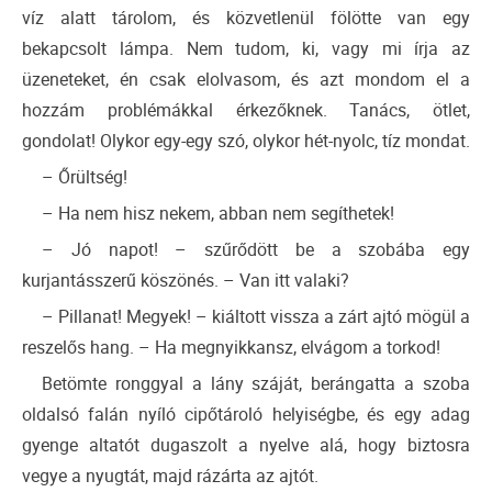
víz alatt tárolom, és közvetlenül fölötte van egy
bekapcsolt lámpa. Nem tudom, ki, vagy mi írja az
üzeneteket, én csak elolvasom, és azt mondom el a
hozzám problémákkal érkezőknek. Tanács, ötlet,
gondolat! Olykor egy-egy szó, olykor hét-nyolc, tíz mondat.
– Őrültség!
– Ha nem hisz nekem, abban nem segíthetek!
– Jó napot! – szűrődött be a szobába egy
kurjantásszerű köszönés. – Van itt valaki?
– Pillanat! Megyek! – kiáltott vissza a zárt ajtó mögül a
reszelős hang. – Ha megnyikkansz, elvágom a torkod!
Betömte ronggyal a lány száját, berángatta a szoba
oldalsó falán nyíló cipőtároló helyiségbe, és egy adag
gyenge altatót dugaszolt a nyelve alá, hogy biztosra
vegye a nyugtát, majd rázárta az ajtót.