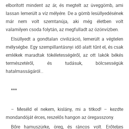
elborított mindent az ár, és megtelt az üveggömb, ami
lassan lemerült a víz mélyére. De a gömb lesüllyedésének
már nem volt szemtanúja, aki még életben volt
valamilyen csoda folytán, az megfulladt az özönvízben.
Elsüllyedt a gondtalan civilizáció, lemerült a végtelen
mélységbe. Egy szempillantásnyi idő alatt tűnt el, és csak
emlékek maradtak tökéletességéről, az ott lakók békés
természetéről, és tudásuk, bölcsességük
hatalmasságáról…
***
– Meséld el nekem, kislány, mi a titkod! – kezdte
mondandóját érces, reszelős hangon az öregasszony.
Bőre hamuszürke, öreg, és ráncos volt. Erőteljes