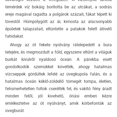
temérdek víz bokáig borította be az utcákat, a sodrás
ereje magával ragadta a polgárok százait, fákat tépett ki
tövestől. Hömpölygött az ár, kimosta az alacsonyabb
épületek talapzatait, eltüntette a patakok felett átívelő
fahidakat.
Ahogy az öt fekete nyúlvány rátelepedett a bura
tetejére, és megmozdult a föld, egyszerre eltűnt a világuk
burkát kívülről nyaldosó óceán. A pánikba esett
gondolkodók szemükkel követték, ahogy hatalmas
vízcseppek gördültek lefelé az üvegkupola falán, és a
hatalmas óceán kéklő-zöldellő tömegét tompa, életlen,
felismerhetetlen foltok cserélték fel, és vakító fény áradt
minden felől, jól kivehető, óriási emberi kézre
emlékeztetve az öt nyúlványt, amik körbefonták az
üvegburát.