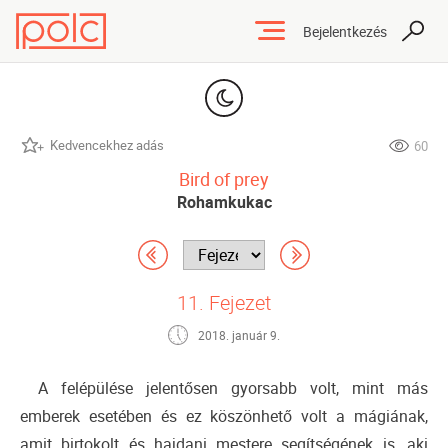
Bejelentkezés
Kedvencekhez adás
60
Bird of prey
Rohamkukac
11. Fejezet
2018. január 9.
A felépülése jelentősen gyorsabb volt, mint más
emberek esetében és ez köszönhető volt a mágiának,
amit birtokolt és hajdani mestere segítségének is, aki