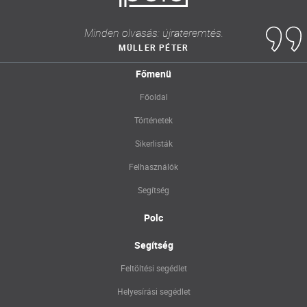
Minden olvasás: újrateremtés.
MÜLLER PÉTER
Főmenü
Főoldal
Történetek
Sikerlisták
Felhasználók
Segítség
Polc
Segítség
Feltöltési segédlet
Helyesírási segédlet