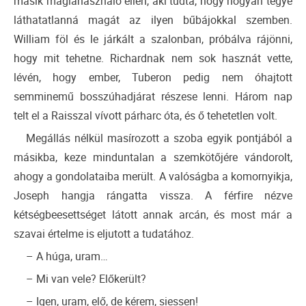
másik mágiahasználó ellen, aki tudta, hogy hogyan tegye
láthatatlanná magát az ilyen bűbájokkal szemben.
William föl és le járkált a szalonban, próbálva rájönni,
hogy mit tehetne. Richardnak nem sok hasznát vette,
lévén, hogy ember, Tuberon pedig nem óhajtott
semminemű bosszúhadjárat részese lenni. Három nap
telt el a Raisszal vívott párharc óta, és ő tehetetlen volt.
Megállás nélkül masírozott a szoba egyik pontjából a
másikba, keze minduntalan a szemkötőjére vándorolt,
ahogy a gondolataiba merült. A valóságba a komornyikja,
Joseph hangja rángatta vissza. A férfire nézve
kétségbeesettséget látott annak arcán, és most már a
szavai értelme is eljutott a tudatához.
– A húga, uram…
– Mi van vele? Előkerült?
– Igen, uram, elő, de kérem, siessen!