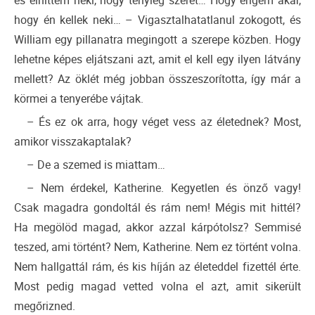
és elhittem neki, hogy tényleg szeret… Hogy engem akar,
hogy én kellek neki… – Vigasztalhatatlanul zokogott, és
William egy pillanatra megingott a szerepe közben. Hogy
lehetne képes eljátszani azt, amit el kell egy ilyen látvány
mellett? Az öklét még jobban összeszorította, így már a
körmei a tenyerébe vájtak.
– És ez ok arra, hogy véget vess az életednek? Most,
amikor visszakaptalak?
– De a szemed is miattam…
– Nem érdekel, Katherine. Kegyetlen és önző vagy!
Csak magadra gondoltál és rám nem! Mégis mit hittél?
Ha megölöd magad, akkor azzal kárpótolsz? Semmisé
teszed, ami történt? Nem, Katherine. Nem ez történt volna.
Nem hallgattál rám, és kis híján az életeddel fizettél érte.
Most pedig magad vetted volna el azt, amit sikerült
megőrizned.