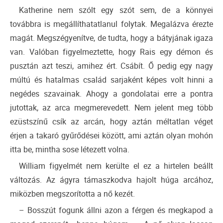
Katherine nem szólt egy szót sem, de a könnyei
továbbra is megállíthatatlanul folytak. Megalázva érezte
magát. Megszégyenítve, de tudta, hogy a bátyjának igaza
van. Valóban figyelmeztette, hogy Rais egy démon és
pusztán azt teszi, amihez ért. Csábít. Ő pedig egy nagy
múltú és hatalmas család sarjaként képes volt hinni a
negédes szavainak. Ahogy a gondolatai erre a pontra
jutottak, az arca megmerevedett. Nem jelent meg több
ezüstszínű csík az arcán, hogy aztán méltatlan véget
érjen a takaró gyűrődései között, ami aztán olyan mohón
itta be, mintha sose létezett volna.
William figyelmét nem kerülte el ez a hirtelen beállt
változás. Az ágyra támaszkodva hajolt húga arcához,
miközben megszorította a nő kezét.
– Bosszút fogunk állni azon a férgen és megkapod a