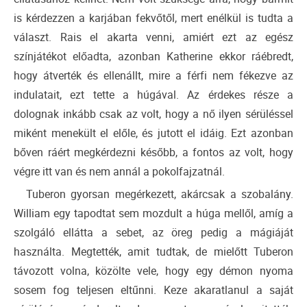
is kérdezzen a karjában fekvőtől, mert enélkül is tudta a
választ. Rais el akarta venni, amiért ezt az egész
színjátékot előadta, azonban Katherine ekkor ráébredt,
hogy átverték és ellenállt, mire a férfi nem fékezve az
indulatait, ezt tette a húgával. Az érdekes része a
dolognak inkább csak az volt, hogy a nő ilyen sérüléssel
miként menekült el előle, és jutott el idáig. Ezt azonban
bőven ráért megkérdezni később, a fontos az volt, hogy
végre itt van és nem annál a pokolfajzatnál.
Tuberon gyorsan megérkezett, akárcsak a szobalány.
William egy tapodtat sem mozdult a húga mellől, amíg a
szolgáló ellátta a sebet, az öreg pedig a mágiáját
használta. Megtették, amit tudtak, de mielőtt Tuberon
távozott volna, közölte vele, hogy egy démon nyoma
sosem fog teljesen eltűnni. Keze akaratlanul a saját