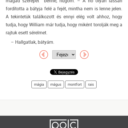
magad szerepét benne, húgom. – A nő olyan lassan
fordította a bátyja felé a fejét, mintha nem is lenne jelen.
A tekintetük találkozott és ennyi elég volt ahhoz, hogy
tudja, hogy William már tudja, hogy miként torolják meg a
rajtuk esett sérelmet.
– Hallgatlak, bátyám.
mágia
mágus
montfort
rais