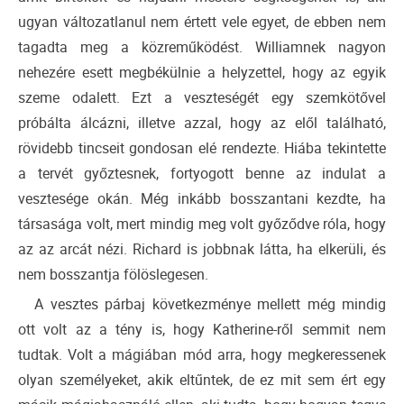
ugyan változatlanul nem értett vele egyet, de ebben nem
tagadta meg a közreműködést. Williamnek nagyon
nehezére esett megbékülnie a helyzettel, hogy az egyik
szeme odalett. Ezt a veszteségét egy szemkötővel
próbálta álcázni, illetve azzal, hogy az elől található,
rövidebb tincseit gondosan elé rendezte. Hiába tekintette
a tervét győztesnek, fortyogott benne az indulat a
vesztesége okán. Még inkább bosszantani kezdte, ha
társasága volt, mert mindig meg volt győződve róla, hogy
az az arcát nézi. Richard is jobbnak látta, ha elkerüli, és
nem bosszantja fölöslegesen.
A vesztes párbaj következménye mellett még mindig
ott volt az a tény is, hogy Katherine-ről semmit nem
tudtak. Volt a mágiában mód arra, hogy megkeressenek
olyan személyeket, akik eltűntek, de ez mit sem ért egy