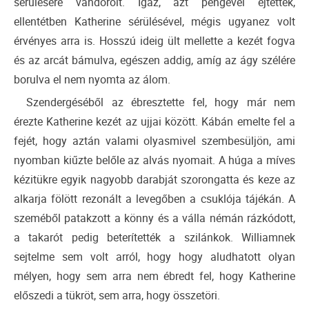
sérülésére vándorolt. Igaz, azt pengével ejtették,
ellentétben Katherine sérülésével, mégis ugyanez volt
érvényes arra is. Hosszú ideig ült mellette a kezét fogva
és az arcát bámulva, egészen addig, amíg az ágy szélére
borulva el nem nyomta az álom.
Szendergéséből az ébresztette fel, hogy már nem
érezte Katherine kezét az ujjai között. Kábán emelte fel a
fejét, hogy aztán valami olyasmivel szembesüljön, ami
nyomban kiűzte belőle az alvás nyomait. A húga a míves
kézitükre egyik nagyobb darabját szorongatta és keze az
alkarja fölött rezonált a levegőben a csuklója tájékán. A
szeméből patakzott a könny és a válla némán rázkódott,
a takarót pedig beterítették a szilánkok. Williamnek
sejtelme sem volt arról, hogy hogy aludhatott olyan
mélyen, hogy sem arra nem ébredt fel, hogy Katherine
előszedi a tükröt, sem arra, hogy összetöri.