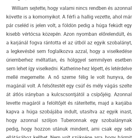
William sejtette, hogy valami nincs rendben és azonnal
követte is a komornyikot. A férfi a hallig vezette, ahol már
pár cseléd is jelen volt, a földön pedig a húga feküdt egy
kisebb vértócsa közepén. Azon nyomban előrelendült, és
a karjánál fogva rántotta el az útból az egyik szobalányt,
a legkevésbé sem foglalkozva azzal, hogy a viselkedése
úriemberhez méltatlan, és hölggyel semmilyen esetben
sem lehet így viselkedni. Katherine-hez lépett, és letérdelve
mellé megemelte. A nő szeme félig le volt hunyva, de
magánál volt. A felsőtestét egy csúf és mély vágás szelte
át átlós irányban a kulcscsontjától a csípőjéig. Azonnal
levette magáról a felöltőjét és ráterítette, majd a karjába
kapva a húga szobájába indult, utasítva az egyik inast,
hogy azonnal szóljon Tuberonnak egy szobalánynak
pedig, hogy hozzon utánuk mindent, ami csak egy seb
ellátásához kellhet. Nem volt szüksége arra, hogy bármit