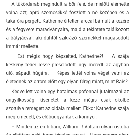
A tükördarab megindult a bőr felé, de mielőtt elérhette
volna azt, apró szemcsékké foszlott a nő kezében és a
takaróra pergett. Katherine értetlen arccal bámult a kezére
és a fegyvere maradványaira, majd a tekintete találkozott
a bátyjáéval, aki dühtől szikrázó szemekkel magasodott
immár mellette.
– Ezt mégis hogy képzelted, Katherine?! – A szája
keskeny fehér réssé préselődött, úgy meredt az ágyban
ülő, sápadt húgára. – Képes lettél volna véget vetni az
életednek az orrom előtt egy olyan féreg miatt, mint Rais?
Kedve lett volna egy hatalmas pofonnal jutalmazni az
öngyilkossági kísérletet, a keze mégis csak ökölbe
szorulva remegett az oldala mellett. Ekkor Katherine szája
megremegett, és előbuggyantak a könnyei.
– Minden az én hibám, William…! Voltam olyan ostoba