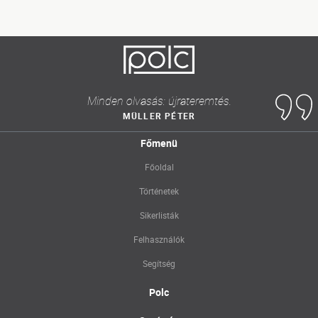
Minden olvasás: újrateremtés.
MÜLLER PÉTER
Főmenü
Főoldal
Történetek
Sikerlisták
Felhasználók
Segítség
Polc