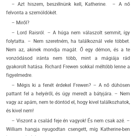
– Azt hiszem, beszélnünk kell, Katherine. – A nő
felvonta a szemöldökét.
– Miről?
– Lord Raisról. – A húga nem válaszolt semmit, így
folytatta. – Nem szeretném, ha találkoznál vele többet.
Nem az, akinek mondja magát. Ő egy démon, és a te
vonzódásod iránta nem több, mint a mágiája rád
gyakorolt hatása. Richard Frewen sokkal méltóbb lenne a
figyelmedre.
– Mégis ki a fenét érdekel Frewen? – A nő dühösen
pattant fel a helyéről, és úgy meredt a bátyjára. – Nem
vagy az apám, nem te döntöd el, hogy kivel találkozhatok,
és kivel nem!
– Viszont a család feje én vagyok! És nem csak azé. –
William hangja nyugodtan csengett, míg Katherine-ben