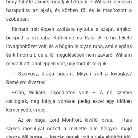
huny fölötte, akinek mondjuk feltűnik. – William idegesen
harapdálta az ajkát, és közben föl és le masírozott a
szobában.
Richard már éppen szólásra nyitotta a száját, amikor
belépett a szobába Katherine és Rais. A férfin fekete
lovaglóöltözet volt, és a húgán is olyan ruha, ami elegáns
és kifinomult, de a ló megülésében nem zavaró. William
megállt ott, ahol éppen volt, úgy fordult feléjük.
– Szervusz, drága húgom. Milyen volt a lovaglás?
Remélem élvezted.
–Ohh, William! Csodálatos volt! – A nő szemei
csillogtak, míg bátyja vonásai pedig ezzel egy időben
keményedtek meg.
– Az ön húga, Lord Montfort, kiváló lovas. – Rais
széles mosollyal nézett a mellette álló hölgyre, majd
vissza Williamre. – Igazán remek volt a vele eltöltött idő.