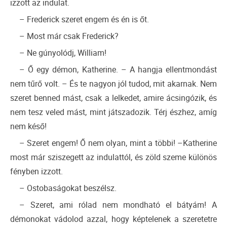
izzott az indulat.
– Frederick szeret engem és én is őt.
– Most már csak Frederick?
– Ne gúnyolódj, William!
– Ő egy démon, Katherine. – A hangja ellentmondást
nem tűrő volt. – És te nagyon jól tudod, mit akarnak. Nem
szeret benned mást, csak a lelkedet, amire ácsingózik, és
nem tesz veled mást, mint játszadozik. Térj észhez, amíg
nem késő!
– Szeret engem! Ő nem olyan, mint a többi! –Katherine
most már sziszegett az indulattól, és zöld szeme különös
fényben izzott.
– Ostobaságokat beszélsz.
– Szeret, ami rólad nem mondható el bátyám! A
démonokat vádolod azzal, hogy képtelenek a szeretetre