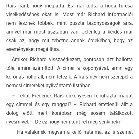
Rais iránt, hogy meglátta. És már tudta a húga furcsa
viselkedésének okát is. Most már Richard információi
nem lesznek többek, mint puszta bizonyosságok arra,
amivel már most tisztában van. Jelenleg a kérdés már
csak az, hogy mit tehetne annak érdekében, hogy az
eseményeket megállítsa.
Amikor Richard visszaérkezett, pontosan azt hallotta
tőle, amire számított. A címer a koponyával, amin egy
koronás holló áll, nem létezik. A Rais név nem szerepel a
nemesi címereket nyilvántartó listában.
– Tehát Frederick Rais önkényesen felruházta magát
egy címmel és egy ranggal? – Richard értetlenül állt a
dolog előtt, mert korábban még sosem találkozott
ilyesmivel. – De ez hogy nem tűnt fel még senkinek?
– Ha valakinek megvan a kellő hatalma, az is szemet