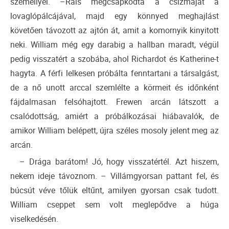
személlyel. –Rais megcsapkodta a csizmáját a
lovaglópálcájával, majd egy könnyed meghajlást
követően távozott az ajtón át, amit a komornyik kinyitott
neki. William még egy darabig a hallban maradt, végül
pedig visszatért a szobába, ahol Richardot és Katherine-t
hagyta. A férfi lelkesen próbálta fenntartani a társalgást,
de a nő unott arccal szemlélte a körmeit és időnként
fájdalmasan felsóhajtott. Frewen arcán látszott a
csalódottság, amiért a próbálkozásai hiábavalók, de
amikor William belépett, újra széles mosoly jelent meg az
arcán.
– Drága barátom! Jó, hogy visszatértél. Azt hiszem,
nekem ideje távoznom. – Villámgyorsan pattant fel, és
búcsút véve tőlük eltűnt, amilyen gyorsan csak tudott.
William cseppet sem volt meglepődve a húga
viselkedésén.