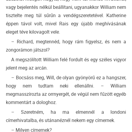
vagy bejelentés nélkül beállítani, ugyanakkor William nem
tisztelte meg túl sűrűn a vendégszeretetével. Katherine
éppen távol volt, mivel Rais egy újabb meghívásának
eleget téve kilovagolt vele.
– Richard, megtennéd, hogy rám figyelsz, és nem a
zongorámon játszol?
A megszólított William felé fordult és egy széles vigyor
jelent meg az arcán.
– Bocsáss meg, Will, de olyan gyönyörű ez a hangszer,
hogy nem tudtam neki ellenállni. – William
megmasszírozta az orrnyergét, de végül nem fűzött egyéb
kommentárt a dologhoz.
– Szeretném, ha ma elmennél a londoni
címerhivatalba, és utánanéznél nekem egy címernek.
– Milyen címernek?