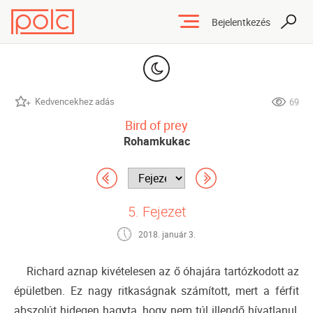
Bejelentkezés
Kedvencekhez adás
69
Bird of prey
Rohamkukac
5. Fejezet
2018. január 3.
Richard aznap kivételesen az ő óhajára tartózkodott az
épületben. Ez nagy ritkaságnak számított, mert a férfit
abszolút hidegen hagyta, hogy nem túl illendő hívatlanul,