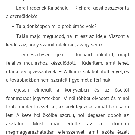
– Lord Frederick Raisénak. – Richard kicsit összevonta
a szemöldökét.
– Tulajdonképpen mi a problémád vele?
– Talán majd megtudod, ha itt lesz az ideje. Viszont a
kérdés az, hogy számíthatok rád, avagy sem?
– Természetesen igen. – Richard bólintott, majd
felállva induláshoz készülődött. –Kiderítem, amit lehet,
utána pedig visszatérek. – William csak bólintott egyet, és
a továbbiakban nem szentelt figyelmet a férfinak.
Teljesen elmerült a könyveiben és az őseitől
fennmaradt jegyzetekben. Minél többet olvasott és minél
több mindent nézett át, az arckifejezése annál borúsabb
lett. A keze hol ökölbe szorult, hol idegesen dobolt az
asztalon. Most már értette az a jóformán
megmagyarázhatatlan ellenszenvet, amit azóta érzett