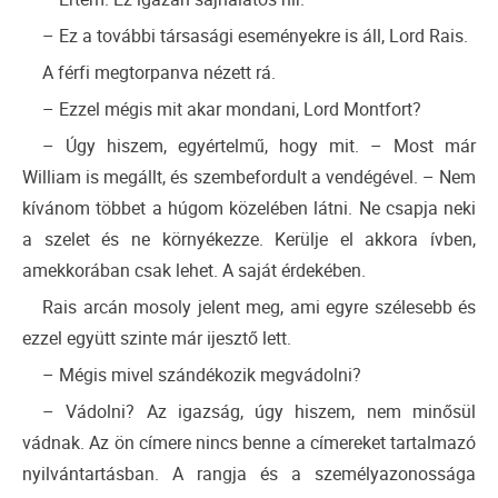
– Ez a további társasági eseményekre is áll, Lord Rais.
A férfi megtorpanva nézett rá.
– Ezzel mégis mit akar mondani, Lord Montfort?
– Úgy hiszem, egyértelmű, hogy mit. – Most már
William is megállt, és szembefordult a vendégével. – Nem
kívánom többet a húgom közelében látni. Ne csapja neki
a szelet és ne környékezze. Kerülje el akkora ívben,
amekkorában csak lehet. A saját érdekében.
Rais arcán mosoly jelent meg, ami egyre szélesebb és
ezzel együtt szinte már ijesztő lett.
– Mégis mivel szándékozik megvádolni?
– Vádolni? Az igazság, úgy hiszem, nem minősül
vádnak. Az ön címere nincs benne a címereket tartalmazó
nyilvántartásban. A rangja és a személyazonossága