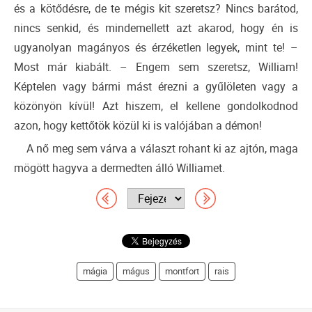
és a kötődésre, de te mégis kit szeretsz? Nincs barátod,
nincs senkid, és mindemellett azt akarod, hogy én is
ugyanolyan magányos és érzéketlen legyek, mint te! –
Most már kiabált. – Engem sem szeretsz, William!
Képtelen vagy bármi mást érezni a gyűlöleten vagy a
közönyön kívül! Azt hiszem, el kellene gondolkodnod
azon, hogy kettőtök közül ki is valójában a démon!
A nő meg sem várva a választ rohant ki az ajtón, maga
mögött hagyva a dermedten álló Williamet.
mágia
mágus
montfort
rais