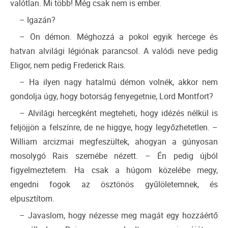
valótlan. Mi több! Még csak nem is ember.
– Igazán?
– Ön démon. Méghozzá a pokol egyik hercege és
hatvan alvilági légiónak parancsol. A valódi neve pedig
Eligor, nem pedig Frederick Rais.
– Ha ilyen nagy hatalmú démon volnék, akkor nem
gondolja úgy, hogy botorság fenyegetnie, Lord Montfort?
– Alvilági hercegként megteheti, hogy idézés nélkül is
feljöjjön a felszínre, de ne higgye, hogy legyőzhetetlen. –
William arcizmai megfeszültek, ahogyan a gúnyosan
mosolygó Rais szemébe nézett. – Én pedig újból
figyelmeztetem. Ha csak a húgom közelébe megy,
engedni fogok az ösztönös gyűlöletemnek, és
elpusztítom.
– Javaslom, hogy nézesse meg magát egy hozzáértő