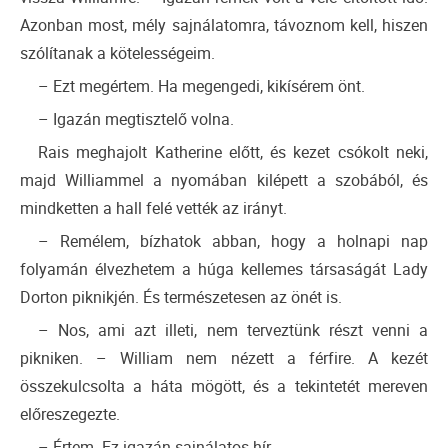
Azonban most, mély sajnálatomra, távoznom kell, hiszen
szólítanak a kötelességeim.
– Ezt megértem. Ha megengedi, kikísérem önt.
– Igazán megtisztelő volna.
Rais meghajolt Katherine előtt, és kezet csókolt neki,
majd Williammel a nyomában kilépett a szobából, és
mindketten a hall felé vették az irányt.
– Remélem, bízhatok abban, hogy a holnapi nap
folyamán élvezhetem a húga kellemes társaságát Lady
Dorton piknikjén. És természetesen az önét is.
– Nos, ami azt illeti, nem terveztünk részt venni a
pikniken. – William nem nézett a férfire. A kezét
összekulcsolta a háta mögött, és a tekintetét mereven
előreszegezte.
– Értem. Ez igazán sajnálatos hír.