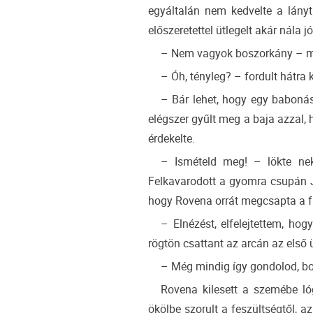
egyáltalán nem kedvelte a lányt
előszeretettel ütlegelt akár nála j
– Nem vagyok boszorkány – mond
– Óh, tényleg? – fordult hátra 
– Bár lehet, hogy egy baboná
elégszer gyűlt meg a baja azzal, 
érdekelte.
– Ismételd meg! – lökte nek
Felkavarodott a gyomra csupán Ja
hogy Rovena orrát megcsapta a f
– Elnézést, elfelejtettem, ho
rögtön csattant az arcán az első ü
– Még mindig így gondolod, bo
Rovena kilesett a szemébe ló
ökölbe szorult a feszültségtől, az