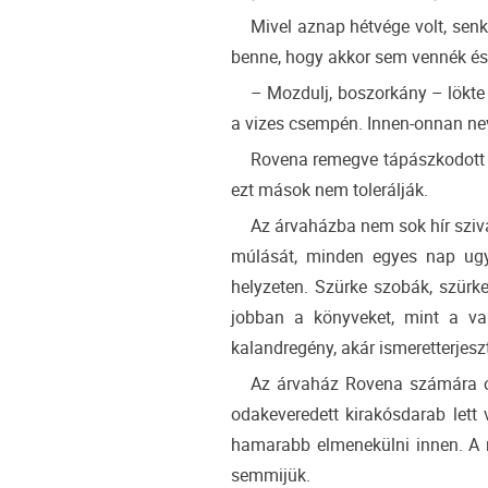
Mivel aznap hétvége volt, sen
benne, hogy akkor sem vennék ész
– Mozdulj, boszorkány – lökte
a vizes csempén. Innen-onnan ne
Rovena remegve tápászkodott fe
ezt mások nem tolerálják.
Az árvaházba nem sok hír szivár
múlását, minden egyes nap ugya
helyzeten. Szürke szobák, szürke
jobban a könyveket, mint a val
kalandregény, akár ismeretterjeszt
Az árvaház Rovena számára ol
odakeveredett kirakósdarab lett 
hamarabb elmenekülni innen. A r
semmijük.