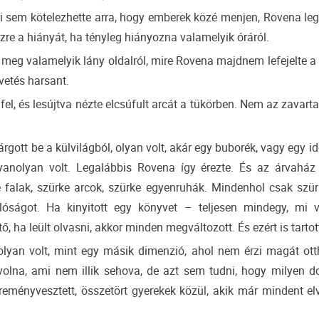
ki sem kötelezhette arra, hogy emberek közé menjen, Rovena le
re a hiányát, ha tényleg hiányozna valamelyik óráról.
 meg valamelyik lány oldalról, mire Rovena majdnem lefejelte 
vetés harsant.
l, és lesújtva nézte elcsúfult arcát a tükörben. Nem az zavarta
gott be a külvilágból, olyan volt, akár egy buborék, vagy egy id
nolyan volt. Legalábbis Rovena így érezte. És az árvaház
 falak, szürke arcok, szürke egyenruhák. Mindenhol csak szürk
óságot. Ha kinyitott egy könyvet – teljesen mindegy, mi v
ő, ha leült olvasni, akkor minden megváltozott. És ezért is tarto
yan volt, mint egy másik dimenzió, ahol nem érzi magát ot
volna, ami nem illik sehova, de azt sem tudni, hogy milyen d
eményvesztett, összetört gyerekek közül, akik már mindent elv