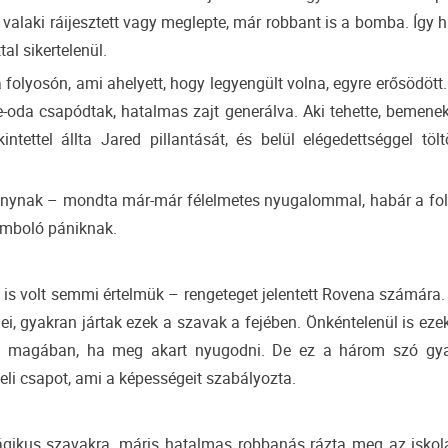
a valaki ráijesztett vagy meglepte, már robbant is a bomba. Így
al sikertelenül.
a folyosón, ami ahelyett, hogy legyengült volna, egyre erősödött
de-oda csapódtak, hatalmas zajt generálva. Aki tehette, bemene
tettel állta Jared pillantását, és belül elégedettséggel töl
ánynak – mondta már-már félelmetes nyugalommal, habár a fol
tomboló pániknak.
s volt semmi értelmük – rengeteget jelentett Rovena számára. 
i, gyakran jártak ezek a szavak a fejében. Önkéntelenül is ezek
a magában, ha meg akart nyugodni. De ez a három szó gyakr
eli csapot, ami a képességeit szabályozta.
ágikus szavakra, máris hatalmas robbanás rázta meg az iskol