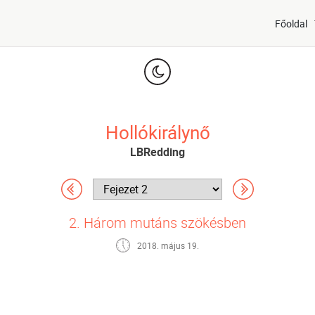
Főoldal
Hollókirálynő
LBRedding
2. Három mutáns szökésben
2018. május 19.