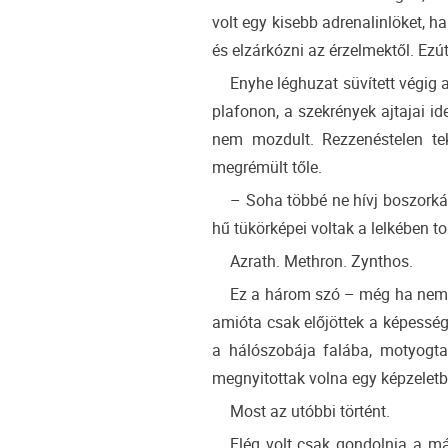
volt egy kisebb adrenalinlöket, h
és elzárkózni az érzelmektől. Ezútt
Enyhe léghuzat süvített végig 
plafonon, a szekrények ajtajai i
nem mozdult. Rezzenéstelen tekin
megrémült tőle.
– Soha többé ne hívj boszork
hű tükörképei voltak a lelkében 
Azrath. Methron. Zynthos.
Ez a három szó – még ha nem i
amióta csak előjöttek a képessége
a hálószobája falába, motyogt
megnyitottak volna egy képzeletb
Most az utóbbi történt.
Elég volt csak gondolnia a m