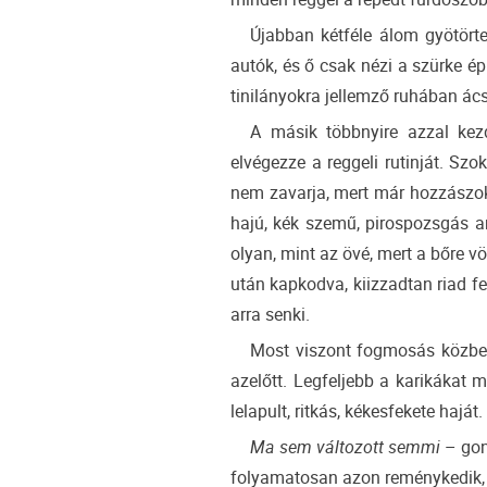
Újabban kétféle álom gyötörte
autók, és ő csak nézi a szürke ép
tinilányokra jellemző ruhában ács
A másik többnyire azzal kez
elvégezze a reggeli rutinját. Sz
nem zavarja, mert már hozzászoko
hajú, kék szemű, pirospozsgás ar
olyan, mint az övé, mert a bőre v
után kapkodva, kiizzadtan riad fe
arra senki.
Most viszont fogmosás közben 
azelőtt. Legfeljebb a karikákat 
lelapult, ritkás, kékesfekete haját.
Ma sem változott semmi
– gon
folyamatosan azon reménykedik, 