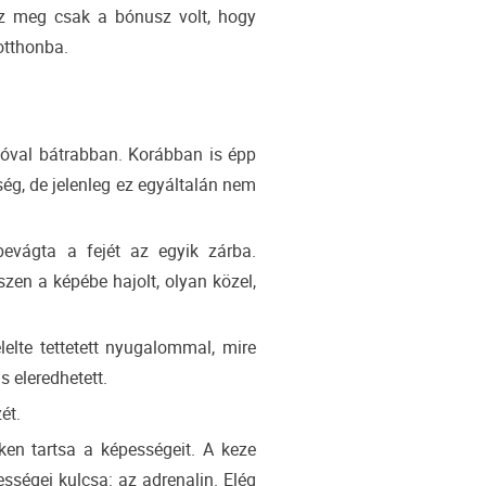
 az meg csak a bónusz volt, hogy
kotthonba.
óval bátrabban. Korábban is épp
ség, de jelenleg ez egyáltalán nem
evágta a fejét az egyik zárba.
zen a képébe hajolt, olyan közel,
lelte tettetett nyugalommal, mire
s eleredhetett.
ét.
en tartsa a képességeit. A keze
pességei kulcsa: az adrenalin. Elég