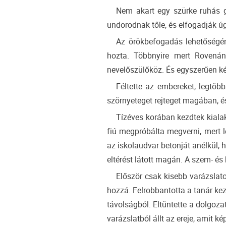
Nem akart egy szürke ruhás gy
undorodnak tőle, és elfogadják ú
Az örökbefogadás lehetőségér
hozta. Többnyire mert Rovená
nevelőszülőköz. És egyszerűen ké
Féltette az embereket, legtöb
szörnyeteget rejteget magában, 
Tízéves korában kezdtek kiala
fiú megpróbálta megverni, mert le
az iskolaudvar betonját anélkül, 
eltérést látott magán. A szem- és 
Először csak kisebb varázslatok
hozzá. Felrobbantotta a tanár kezé
távolságból. Eltüntette a dolgozat
varázslatból állt az ereje, amit kép