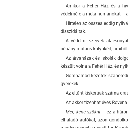
Amikor a Fehér Ház és a hiva
védelmére a meta-humánokat – aza
Hirtelen az összes eddig nyilv
disszidáltak.
A védelmi szervek alacsonyab
néhány mutáns kölyökért, amiből 
Az árvaházak és iskolák dolg
készült volna a Fehér Ház, és nyíl
Gombamód kezdtek szaporodni a
gyerekek.
Az eltűnt kiskorúak száma dras
Az akkor tizenhat éves Rovena
Meg kéne szökni
– ez a három 
elhaladó autókat, azon gondolko
minden reggel a repedt fürdőszob