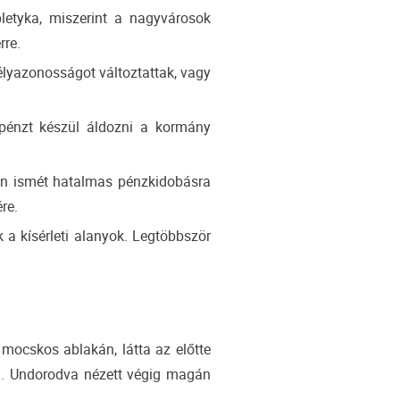
letyka, miszerint a nagyvárosok
rre.
élyazonosságot változtattak, vagy
i pénzt készül áldozni a kormány
án ismét hatalmas pénzkidobásra
re.
 a kísérleti alanyok. Legtöbbször
mocskos ablakán, látta az előtte
ni. Undorodva nézett végig magán