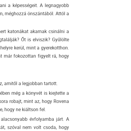
tani a képességeit. A legnagyobb
lon, méghozzá önszántából. Attól a
ert katonákat akarnak csinálni a
alálják? Őt is elviszik? Gyűlölte
elyre kerül, mint a gyerekotthon.
t már fokozottan figyelt rá, hogy
 amitől a legjobban tartott.
ében még a könyvét is kiejtette a
ora robajt, mint az, hogy Rovena
, hogy ne kiáltson fel.
 alacsonyabb évfolyamba járt. A
át, szóval nem volt csoda, hogy