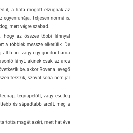
yedül, a háta mögött elzúgnak az
az egyenruhája. Teljesen normális,
ldog, mert végre szabad.
, hogy az összes többi lánnyal
rt a többiek messze elkerülik. De
g áll fenn: vagy egy göndör barna
asonló lányt, akinek csak az arca
következik be, akkor Rovena levegő
észén fekszik, szóval soha nem jár
egnap, tegnapelőtt, vagy esetleg
settebb és sápadtabb arcát, meg a
artotta magát azért, mert hat éve