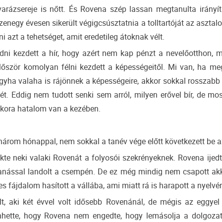
arázsereje is nőtt. És Rovena szép lassan megtanulta irányí
izenegy évesen sikerült végigcsúsztatnia a tolltartóját az aszta
 azt a tehetséget, amit eredetileg átoknak vélt.
dni kezdett a hír, hogy azért nem kap pénzt a nevelőotthon, m
ször komolyan félni kezdett a képességeitől. Mi van, ha megt
gyha valaha is rájönnek a képességeire, akkor sokkal rosszabb h
t. Eddig nem tudott senki sem arról, milyen erővel bír, de mos
ekkora hatalom van a kezében.
rom hónappal, nem sokkal a tanév vége előtt következett be az,
kte neki valaki Rovenát a folyosói szekrényeknek. Rovena ijedt
anással landolt a csempén. De ez még mindig nem csapott akk
 fájdalom hasított a vállába, ami miatt rá is harapott a nyelvére
, aki két évvel volt idősebb Rovenánál, de mégis az eggyel
hette, hogy Rovena nem engedte, hogy lemásolja a dolgozat