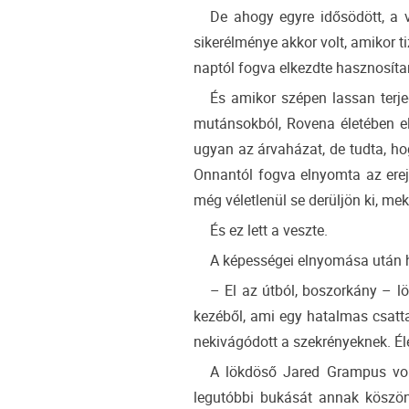
De ahogy egyre idősödött, a v
sikerélménye akkor volt, amikor t
naptól fogva elkezdte hasznosítani
És amikor szépen lassan terje
mutánsokból, Rovena életében elő
ugyan az árvaházat, de tudta, ho
Onnantól fogva elnyomta az erejé
még véletlenül se derüljön ki, m
És ez lett a veszte.
A képességei elnyomása után há
– El az útból, boszorkány – lö
kezéből, ami egy hatalmas csatt
nekivágódott a szekrényeknek. Éles
A lökdöső Jared Grampus volt
legutóbbi bukását annak köszön