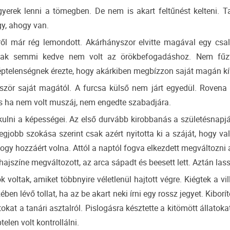
erek lenni a tömegben. De nem is akart feltűnést kelteni. T
gy, ahogy van.
ől már rég lemondott. Akárhányszor elvitte magával egy csal
nak semmi kedve nem volt az örökbefogadáshoz. Nem fűz
ptelenségnek érezte, hogy akárkiben megbízzon saját magán kí
bször saját magától. A furcsa külső nem járt egyedül. Rovena 
és ha nem volt muszáj, nem engedte szabadjára.
kulni a képességei. Az első durvább kirobbanás a születésnapj
gjobb szokása szerint csak azért nyitotta ki a száját, hogy va
hogy hozzáért volna. Attól a naptól fogva elkezdett megváltozni 
hajszíne megváltozott, az arca sápadt és beesett lett. Aztán lass
 voltak, amiket többnyire véletlenül hajtott végre. Kiégtek a vi
ben lévő tollat, ha az be akart neki írni egy rossz jegyet. Kibo
okat a tanári asztalról. Pislogásra késztette a kitömött állatok
telen volt kontrollálni.