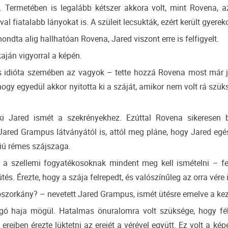
. Termetében is legalább kétszer akkora volt, mint Rovena,
óval fiatalabb lányokat is. A szüleit lecsukták, ezért került gyere
ta alig hallhatóan Rovena, Jared viszont erre is felfigyelt.
kaján vigyorral a képén.
s idióta szemében az vagyok – tette hozzá Rovena most már j
hogy egyedül akkor nyitotta ki a száját, amikor nem volt rá szük
i Jared ismét a szekrényekhez. Ezúttal Rovena sikeresen b
red Grampus látványától is, attól meg pláne, hogy Jared egés
iú rémes szájszaga.
gy a szellemi fogyatékosoknak mindent meg kell ismételni – fe
tés. Érezte, hogy a szája felrepedt, és valószínűleg az orra vére i
szorkány? – nevetett Jared Grampus, ismét ütésre emelve a kez
gó haja mögül. Hatalmas önuralomra volt szüksége, hogy fék
 ereiben érezte lüktetni az erejét a vérével együtt. Ez volt a ké