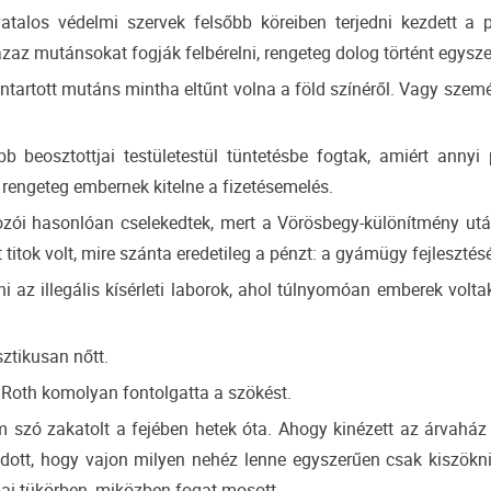
talos védelmi szervek felsőbb köreiben terjedni kezdett a p
z mutánsokat fogják felbérelni, rengeteg dolog történt egysze
ántartott mutáns mintha eltűnt volna a föld színéről. Vagy szem
b beosztottjai testületestül tüntetésbe fogtak, amiért anny
rengeteg embernek kitelne a fizetésemelés.
ozói hasonlóan cselekedtek, mert a Vörösbegy-különítmény ut
t titok volt, mire szánta eredetileg a pénzt: a gyámügy fejlesztésé
z illegális kísérleti laborok, ahol túlnyomóan emberek voltak
ztikusan nőtt.
 Roth komolyan fontolgatta a szökést.
szó zakatolt a fejében hetek óta. Ahogy kinézett az árvaház 
dott, hogy vajon milyen nehéz lenne egyszerűen csak kiszök
ai tükörben, miközben fogat mosott.