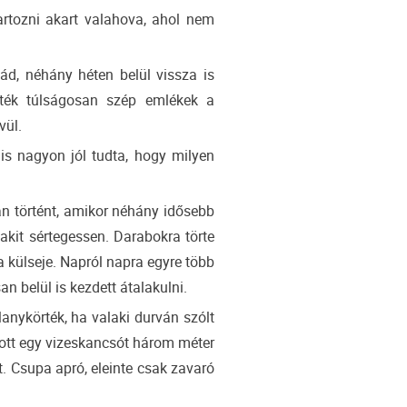
artozni akart valahova, ahol nem
ád, néhány héten belül vissza is
ték túlságosan szép emlékek a
vül.
is nagyon jól tudta, hogy milyen
án történt, amikor néhány idősebb
lakit sértegessen. Darabokra törte
a külseje. Napról napra egyre több
an belül is kezdett átalakulni.
llanykörték, ha valaki durván szólt
rított egy vizeskancsót három méter
at. Csupa apró, eleinte csak zavaró