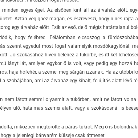
 minden egyes éjjel. Az elsőben kint áll az árvaház előtt, eg
ületet. Aztán végignéz magán, és észreveszi, hogy nincs rajta 
orog egy árvaház előtt. Esik az eső, de ő mégis határtalanul bo
dődik, hogy felébred. Félálomban elcsoszog a fürdőszobába
okás szerint egyedül most fogat valamelyik mosdókagylónál, me
tt. Jó szokásához híven belenéz a tükörbe, és itt két lehetősé
cú lányt lát, amilyen egykor ő is volt, vagy pedig egy hozzá h
örös, haja hófehér, a szemei meg sárgán izzanak. Ha az utóbbi 
l a szobájában, ami az árvaház egy kihalt, felújítás alatt lévő r
nem látott semmi olyasmit a tükörben, amit ne látott volna t
mélyen ülő, hatalmas szemei alatt, vagy a szokásosnál is bee
dolta, miközben megtörölte a párás tükröt. Még ő is bolondnak t
hogy a jelenlegi bányarém külseje csak átmeneti.