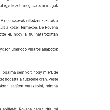
 hát igyekezett megacélozni magát,
. A neoncsövek villódzni kezdtek a
kült a közeli termekbe. De Rovena
tötte el, hogy a fiú határozottan
yosón uralkodó viharos állapotok
Fogalma sem volt, hogy miért, de
et írogatta a füzetébe órán, véste
an segített varázsolni, mintha
a épületét. Rovena nem tudta, mi