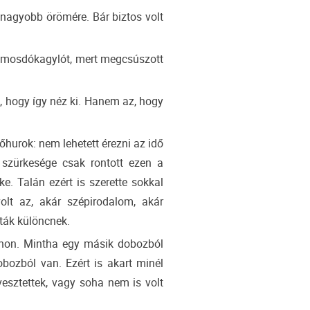
gnagyobb örömére. Bár biztos volt
a mosdókagylót, mert megcsúszott
, hogy így néz ki. Hanem az, hogy
őhurok: nem lehetett érezni az idő
 szürkesége csak rontott ezen a
e. Talán ezért is szerette sokkal
olt az, akár szépirodalom, akár
tták különcnek.
thon. Mintha egy másik dobozból
obozból van. Ezért is akart minél
esztettek, vagy soha nem is volt