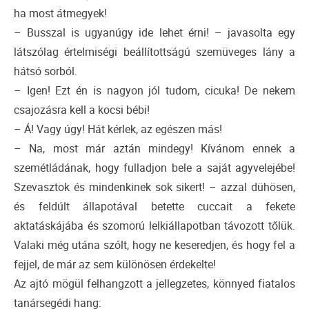
ha most átmegyek!
– Busszal is ugyanúgy ide lehet érni! – javasolta egy
látszólag értelmiségi beállítottságú szemüveges lány a
hátsó sorból.
– Igen! Ezt én is nagyon jól tudom, cicuka! De nekem
csajozásra kell a kocsi bébi!
– Á! Vagy úgy! Hát kérlek, az egészen más!
– Na, most már aztán mindegy! Kívánom ennek a
szemétládának, hogy fulladjon bele a saját agyvelejébe!
Szevasztok és mindenkinek sok sikert! – azzal dühösen,
és feldúlt állapotával betette cuccait a fekete
aktatáskájába és szomorú lelkiállapotban távozott tőlük.
Valaki még utána szólt, hogy ne keseredjen, és hogy fel a
fejjel, de már az sem különösen érdekelte!
Az ajtó mögül felhangzott a jellegzetes, könnyed fiatalos
tanársegédi hang: