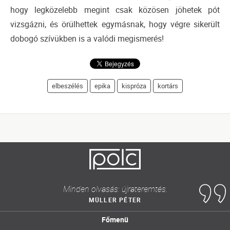
hogy legközelebb megint csak közösen jöhetek pót
vizsgázni, és örülhettek egymásnak, hogy végre sikerült
dobogó szívükben is a valódi megismerés!
elbeszélés
epika
kispróza
kortárs
Minden olvasás: újrateremtés.
MÜLLER PÉTER
Főmenü