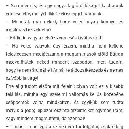
– Szerintem is, és egy nagyadag önállóságot kaphatunk
érte cserébe, mellyel illik felelősséggel bánnunk!
– Mondták már neked, hogy veled olyan könnyű és
rugalmas beszélgetni?
– Eddig te vagy az első szerencsés kiválasztott!
– Ha veled vagyok, úgy érzem, mintha nem kellene
feleslegesen megjátszanom magam mások előtt! Bátran
megvallhatok neked mindent szabadon, mert tudom,
hogy te nem árulnál el! Annál te áldozatkészebb és nemes
szívóbb is vagy!
Erre alig tudott elsőre mit felelni; olyan volt ez a kisebb
felállás, mintha egy szerelmi vallomás kellős közepébe
csöppentek volna mindketten, és egyikük sem tudta
melyik a jobb; leplezni őszinte érzelmeiket egymás iránt,
vagy mindent megmutatni, de azonnal!
– Tudod… már régóta szeretném fontolgatni, csak eddig