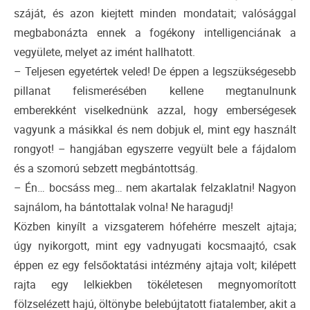
száját, és azon kiejtett minden mondatait; valósággal
megbabonázta ennek a fogékony intelligenciának a
vegyülete, melyet az imént hallhatott.
– Teljesen egyetértek veled! De éppen a legszükségesebb
pillanat felismerésében kellene megtanulnunk
emberekként viselkednünk azzal, hogy emberségesek
vagyunk a másikkal és nem dobjuk el, mint egy használt
rongyot! – hangjában egyszerre vegyült bele a fájdalom
és a szomorú sebzett megbántottság.
– Én… bocsáss meg… nem akartalak felzaklatni! Nagyon
sajnálom, ha bántottalak volna! Ne haragudj!
Közben kinyílt a vizsgaterem hófehérre meszelt ajtaja;
úgy nyikorgott, mint egy vadnyugati kocsmaajtó, csak
éppen ez egy felsőoktatási intézmény ajtaja volt; kilépett
rajta egy lelkiekben tökéletesen megnyomorított
fölzselézett hajú, öltönybe belebújtatott fiatalember, akit a