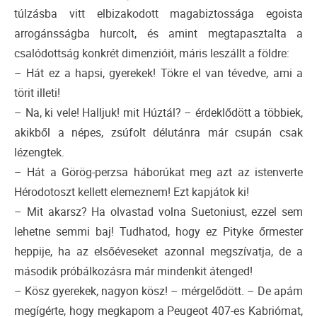
túlzásba vitt elbizakodott magabiztossága egoista
arrogánsságba hurcolt, és amint megtapasztalta a
csalódottság konkrét dimenzióit, máris leszállt a földre:
– Hát ez a hapsi, gyerekek! Tökre el van tévedve, ami a
törit illeti!
– Na, ki vele! Halljuk! mit Húztál? – érdeklődött a többiek,
akikből a népes, zsúfolt délutánra már csupán csak
lézengtek.
– Hát a Görög-perzsa háborúkat meg azt az istenverte
Hérodotoszt kellett elemeznem! Ezt kapjátok ki!
– Mit akarsz? Ha olvastad volna Suetoniust, ezzel sem
lehetne semmi baj! Tudhatod, hogy ez Pityke őrmester
heppije, ha az elsőéveseket azonnal megszívatja, de a
második próbálkozásra már mindenkit átenged!
– Kösz gyerekek, nagyon kösz! – mérgelődött. – De apám
megígérte, hogy megkapom a Peugeot 407-es Kabriómat,