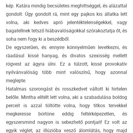
kép. Katára mindig becsületes meghittséggel, és alázattal
gondolt. Úgy gondolt rá, mint egy pajkos kis állatka lett
volna, aki kedves apró jelentéktelenségekkel, vagy
bagatellnek tetsző hiábavalóságokkal szórakoztatja őt, és
soha nem fogy ki a beszédből.
De egyszerűen, és ennyire könnyelműen levetkezni, és
ráadásul kissé hanyag, és divatos szexisség mellett
rögvest az ágyra ülni. Ez a túlzott, kissé provokatív
nyilvánvalóság több mint valószínű, hogy azonnal
meglepte.
Hatalmas szorongást és rosszkedvet váltott ki hirtelen
belőle. Mintha elítélt lett volna, aki a szabadulása boldog
perceit is azzal töltötte volna, hogy titkos tervekkel
megkeresse börtöne eddig feltérképezetlen, és
egyszersmind nagyon is sebezhető pontjait! Ez volt az
egyik véglet; az illúzióba vesző álomlátás, hogy majd