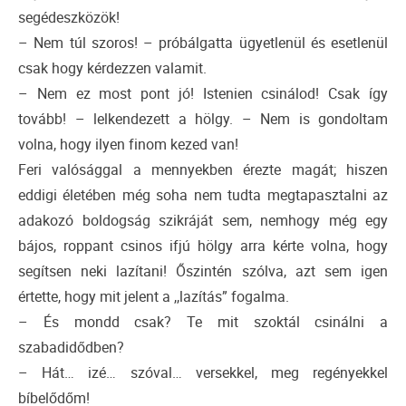
segédeszközök!
– Nem túl szoros! – próbálgatta ügyetlenül és esetlenül
csak hogy kérdezzen valamit.
– Nem ez most pont jó! Istenien csinálod! Csak így
tovább! – lelkendezett a hölgy. – Nem is gondoltam
volna, hogy ilyen finom kezed van!
Feri valósággal a mennyekben érezte magát; hiszen
eddigi életében még soha nem tudta megtapasztalni az
adakozó boldogság szikráját sem, nemhogy még egy
bájos, roppant csinos ifjú hölgy arra kérte volna, hogy
segítsen neki lazítani! Őszintén szólva, azt sem igen
értette, hogy mit jelent a ,,lazítás” fogalma.
– És mondd csak? Te mit szoktál csinálni a
szabadidődben?
– Hát… izé… szóval… versekkel, meg regényekkel
bíbelődőm!