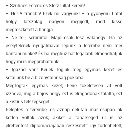
– Szuhács Ferenc és Sterz Lillát kérem!
– Hú! A francba! Ezek mi vagyunk! – a gyönyörű fiatal
hölgy látszólag nagyon megijedt, mert kissé
megreszketett a hangja.
– Ne félj semmitől! Majd csak lesz valahogy! Ha az
esélytelenek nyugalmával lépünk a terembe nem mer
bántani minket! És ha meghúz hát legalább elmondhatjuk
hogy mi is megpróbáltunk!
– Igazad van! Kérlek fogjuk meg egymás kezét és
sétáljunk be a bizonytalanság poklába!
Megfogták egymás kezét; Ferié tökéletesen át volt
izzadva, míg a bájos hölgy ezt is elragadónak találta, ezt
a kisfiús félszegséget.
Beléptek a terembe, és aznap délután már csupán ők
ketten voltak azok, akiket a tanársegéd úr is az
elrettentést diplomáciájában részesített: így történhetett,