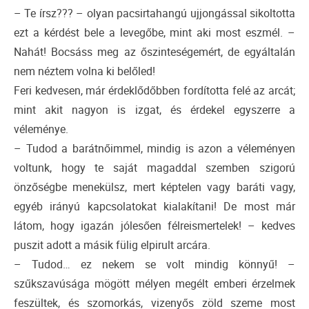
– Te írsz??? – olyan pacsirtahangú ujjongással sikoltotta
ezt a kérdést bele a levegőbe, mint aki most eszmél. –
Nahát! Bocsáss meg az őszinteségemért, de egyáltalán
nem néztem volna ki belőled!
Feri kedvesen, már érdeklődőbben fordította felé az arcát;
mint akit nagyon is izgat, és érdekel egyszerre a
véleménye.
– Tudod a barátnőimmel, mindig is azon a véleményen
voltunk, hogy te saját magaddal szemben szigorú
önzőségbe menekülsz, mert képtelen vagy baráti vagy,
egyéb irányú kapcsolatokat kialakítani! De most már
látom, hogy igazán jólesően félreismertelek! – kedves
puszit adott a másik fülig elpirult arcára.
– Tudod… ez nekem se volt mindig könnyű! –
szűkszavúsága mögött mélyen megélt emberi érzelmek
feszültek, és szomorkás, vizenyős zöld szeme most