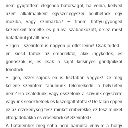
nem gyűjtöttem elegendő bátorságot, ha volna, kedved
azért alkalmanként egyszer-egyszer beülhetnék egy
moziba, vagy színházba? – finom hattyú-gyöngéd
kezecskéit tördelte, és pirulva szabadkozott, de ez most
halatlanul jól állt neki.
– Igen… szerintem is nagyon jó ötlet lenne! Csak tudod…
én kicsit tartok az emberektől, akik irigykedők, és
gonoszak is, és csak a saját kicsinyes gondjaikkal
törődnek!
– Igen, ezzel sajnos én is tisztában vagyok! De meg
kellene szerintem tanulnunk felemelkedni a helyzeten
nem? Ha csalódunk, vagy összetörik a szívünk egyszerre
vagyunk sebezhetőek és kiszolgáltatottak! De talán éppen
ez az érzékenység tesz minket emberekké, ez tesz minket
elfogadóbakká és erősebbekké! Szerinted?
A fiatalember még soha nem bámulta ennyire a hölgy