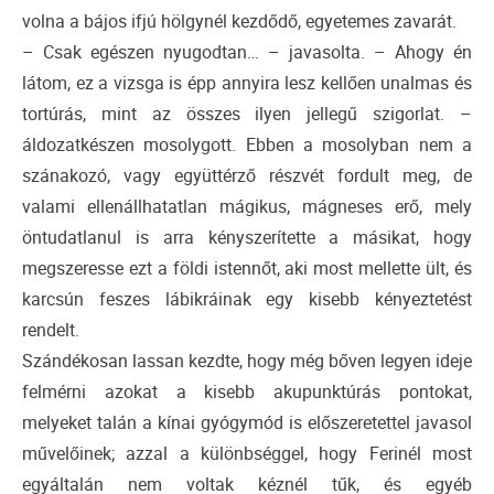
volna a bájos ifjú hölgynél kezdődő, egyetemes zavarát.
– Csak egészen nyugodtan… – javasolta. – Ahogy én
látom, ez a vizsga is épp annyira lesz kellően unalmas és
tortúrás, mint az összes ilyen jellegű szigorlat. –
áldozatkészen mosolygott. Ebben a mosolyban nem a
szánakozó, vagy együttérző részvét fordult meg, de
valami ellenállhatatlan mágikus, mágneses erő, mely
öntudatlanul is arra kényszerítette a másikat, hogy
megszeresse ezt a földi istennőt, aki most mellette ült, és
karcsún feszes lábikráinak egy kisebb kényeztetést
rendelt.
Szándékosan lassan kezdte, hogy még bőven legyen ideje
felmérni azokat a kisebb akupunktúrás pontokat,
melyeket talán a kínai gyógymód is előszeretettel javasol
művelőinek; azzal a különbséggel, hogy Ferinél most
egyáltalán nem voltak kéznél tűk, és egyéb