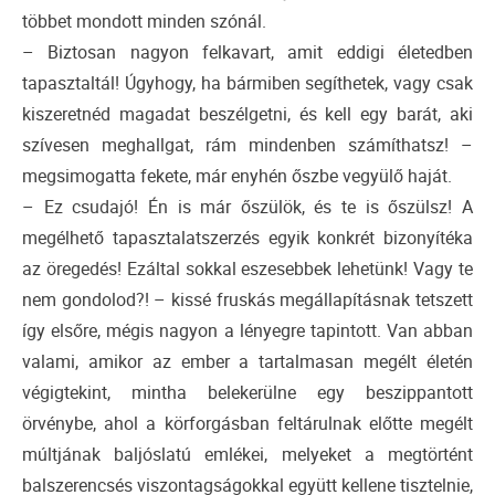
többet mondott minden szónál.
– Biztosan nagyon felkavart, amit eddigi életedben
tapasztaltál! Úgyhogy, ha bármiben segíthetek, vagy csak
kiszeretnéd magadat beszélgetni, és kell egy barát, aki
szívesen meghallgat, rám mindenben számíthatsz! –
megsimogatta fekete, már enyhén őszbe vegyülő haját.
– Ez csudajó! Én is már őszülök, és te is őszülsz! A
megélhető tapasztalatszerzés egyik konkrét bizonyítéka
az öregedés! Ezáltal sokkal eszesebbek lehetünk! Vagy te
nem gondolod?! – kissé fruskás megállapításnak tetszett
így elsőre, mégis nagyon a lényegre tapintott. Van abban
valami, amikor az ember a tartalmasan megélt életén
végigtekint, mintha belekerülne egy beszippantott
örvénybe, ahol a körforgásban feltárulnak előtte megélt
múltjának baljóslatú emlékei, melyeket a megtörtént
balszerencsés viszontagságokkal együtt kellene tisztelnie,