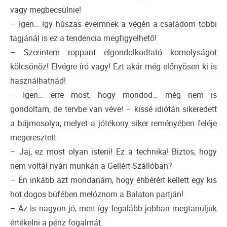
vagy megbecsülnie!
– Igen… így húszas éveimnek a végén a családom többi
tagjánál is ez a tendencia megfigyelhető!
– Szerintem roppant elgondolkodtató komolyságot
kölcsönöz! Elvégre író vagy! Ezt akár még előnyösen ki is
használhatnád!
– Igen… erre most, hogy mondod… még nem is
gondoltam, de tervbe van véve! – kissé idiótán sikeredett
a bájmosolya, melyet a jótékony siker reményében feléje
megeresztett.
– Jaj, ez most olyan isteni! Ez a technika! Biztos, hogy
nem voltál nyári munkán a Gellért Szállóban?
– Én inkább azt mondanám, hogy éhbérért kellett egy kis
hot dogos büfében melóznom a Balaton partján!
– Az is nagyon jó, mert így legalább jobban megtanuljuk
értékelni a pénz fogalmát.