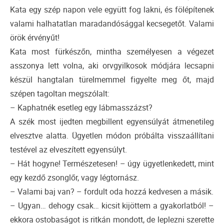
Kata egy szép napon vele együtt fog lakni, és fölépítenek
valami halhatatlan maradandósággal kecsegetőt. Valami
örök érvényűt!
Kata most fürkészőn, mintha személyesen a végezet
asszonya lett volna, aki orvgyilkosok módjára lecsapni
készül hangtalan türelmemmel figyelte meg őt, majd
szépen tagoltan megszólalt:
– Kaphatnék esetleg egy lábmasszázst?
A szék most ijedten megbillent egyensúlyát átmenetileg
elvesztve alatta. Ügyetlen módon próbálta visszaállítani
testével az elveszített egyensúlyt.
– Hát hogyne! Természetesen! – úgy ügyetlenkedett, mint
egy kezdő zsonglőr, vagy légtornász.
– Valami baj van? – fordult oda hozzá kedvesen a másik.
– Ugyan… dehogy csak… kicsit kijöttem a gyakorlatból! –
ekkora ostobaságot is ritkán mondott, de leplezni szerette