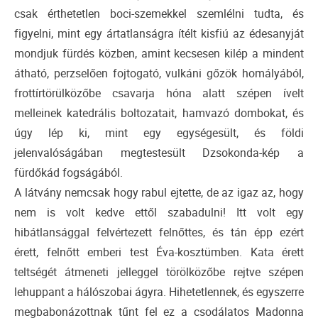
csak érthetetlen boci-szemekkel szemlélni tudta, és
figyelni, mint egy ártatlanságra ítélt kisfiú az édesanyját
mondjuk fürdés közben, amint kecsesen kilép a mindent
átható, perzselően fojtogató, vulkáni gőzök homályából,
frottírtörülközőbe csavarja hóna alatt szépen ívelt
melleinek katedrális boltozatait, hamvazó dombokat, és
úgy lép ki, mint egy egységesült, és földi
jelenvalóságában megtestesült Dzsokonda-kép a
fürdőkád fogságából.
A látvány nemcsak hogy rabul ejtette, de az igaz az, hogy
nem is volt kedve ettől szabadulni! Itt volt egy
hibátlansággal felvértezett felnőttes, és tán épp ezért
érett, felnőtt emberi test Éva-kosztümben. Kata érett
teltségét átmeneti jelleggel törölközőbe rejtve szépen
lehuppant a hálószobai ágyra. Hihetetlennek, és egyszerre
megbabonázottnak tűnt fel ez a csodálatos Madonna