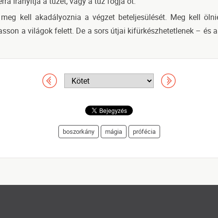
rra irányítja a tüzet, vagy a tűz fogja őt.
 meg kell akadályoznia a végzet beteljesülését. Meg kell öl
on a világok felett. De a sors útjai kifürkészhetetlenek – és a
boszorkány
mágia
prófécia