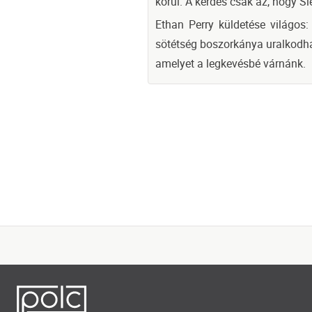
körül. A kérdés csak az, hogy Sie
Ethan Perry küldetése világos:
sötétség boszorkánya uralkodhass
amelyet a legkevésbé várnánk.