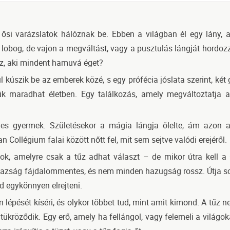
 ősi varázslatok hálóznak be. Ebben a világban él egy lány, a
n lobog, de vajon a megváltást, vagy a pusztulás lángját hor
az, aki mindent hamuvá éget?
l kúszik be az emberek közé, s egy prófécia jóslata szerint, ké
k maradhat életben. Egy találkozás, amely megváltoztatja 
es gyermek. Születésekor a mágia lángja ölelte, ám azon a
 Collégium falai között nőtt fel, mit sem sejtve valódi erejéről.
tok, amelyre csak a tűz adhat választ – de mikor útra kell a
zság fájdalommentes, és nem minden hazugság rossz. Útja sorá
d egykönnyen elrejteni.
épését kíséri, és olykor többet tud, mint amit kimond. A tűz 
kröződik. Egy erő, amely ha fellángol, vagy felemeli a világo