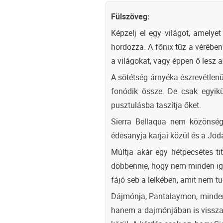
Fülszöveg:
Képzelj el egy világot, amelyet
hordozza. A főnix tűz a vérébe
a világokat, vagy éppen ő lesz 
A sötétség árnyéka észrevétlenü
fonódik össze. De csak egyikü
pusztulásba taszítja őket.
Sierra Bellaqua nem közönség
édesanyja karjai közül és a Jodan
Múltja akár egy hétpecsétes ti
döbbennie, hogy nem minden iga
fájó seb a lelkében, amit nem tu
Dájmónja, Pantalaymon, minden l
hanem a dajmónjában is visszatü