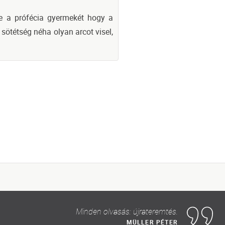
nie a prófécia gyermekét hogy a
 sötétség néha olyan arcot visel,
Minden olvasás: újrateremtés.
MÜLLER PÉTER