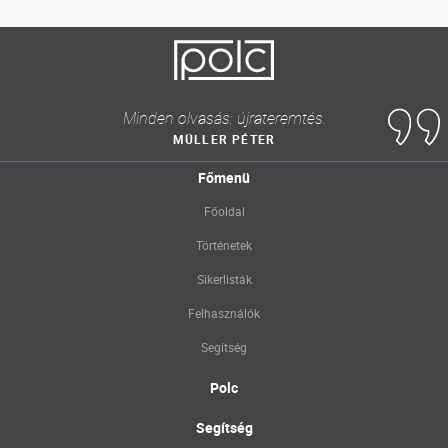
Minden olvasás: újrateremtés.
MÜLLER PÉTER
Főmenü
Főoldal
Történetek
Sikerlisták
Felhasználók
Segítség
Polc
Segítség