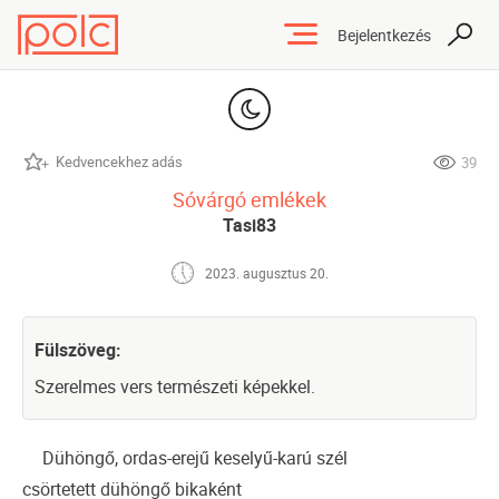
Bejelentkezés
Kedvencekhez adás
39
Sóvárgó emlékek
Tasi83
2023. augusztus 20.
Fülszöveg:
Szerelmes vers természeti képekkel.
Dühöngő, ordas-erejű keselyű-karú szél
csörtetett dühöngő bikaként