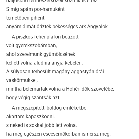
baljóslatú természetközeli kozmikus erők!
S míg apám por-hamuként
temetőben pihent,
anyám álmát őrizték békességes ark-Angyalok.
A piszkos-fehér plafon beázott
volt gyerekszobámban,
ahol szerelmünk gyümölcsének
kellett volna aludnia anyja kebelén.
A súlyosan terhesült magány aggastyán-órái
vaskörmükkel,
mintha belemartak volna a Hóhér-Idők szövetébe,
hogy végig szántsák azt.
A megszépített, boldog emlékekbe
akartam kapaszkodni,
s neked is sokkal jobb lett volna,
ha még egészen csecsemőkorban ismersz meg,