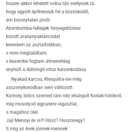
hiszen akkor lehetett volna tán esélyünk rá,
hogy együtt építhessük fel a közösködő,
ám bizonytalan jövőt.
Atombomba-fellegek fenyegetőzése
között aranynyakláncodat
kerestem az asztalfiókban,
s mire megtaláltam,
s kezembe fogtam átmenetileg
enyhült a dühöngő vihar káromkodása.
Nyakad karcsú, Kleopátra-íve még
asszonykorodban sem változott.
Komoly, bölcs szemed rám néz elsárgult Kodak-fotókról,
míg mosolyod egyszerre vigasztal,
s magához ölel.
Jaj! Mennyi év is?! Húsz? Huszonegy?
S míg az évek jönnek-mennek