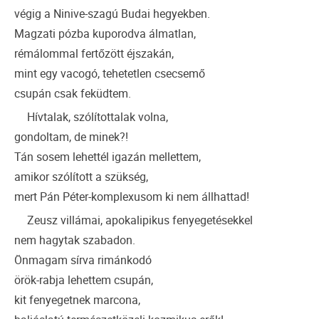
végig a Ninive-szagú Budai hegyekben.
Magzati pózba kuporodva álmatlan,
rémálommal fertőzött éjszakán,
mint egy vacogó, tehetetlen csecsemő
csupán csak feküdtem.
Hívtalak, szólítottalak volna,
gondoltam, de minek?!
Tán sosem lehettél igazán mellettem,
amikor szólított a szükség,
mert Pán Péter-komplexusom ki nem állhattad!
Zeusz villámai, apokalipikus fenyegetésekkel
nem hagytak szabadon.
Önmagam sírva rimánkodó
örök-rabja lehettem csupán,
kit fenyegetnek marcona,