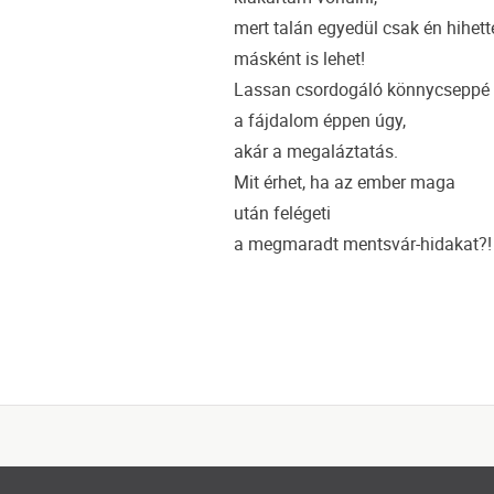
mert talán egyedül csak én hihet
másként is lehet!
Lassan csordogáló könnycseppé l
a fájdalom éppen úgy,
akár a megaláztatás.
Mit érhet, ha az ember maga
után felégeti
a megmaradt mentsvár-hidakat?!