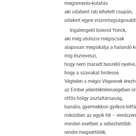
megismerés-kutatás:
aki odabent rab lehetett csupán,
odakint egyre viszontagságosabb
Ingalengető bolond Yorick,
aki még utolszor mégiscsak
alaposan megsikálja a halandó k
míg észreveszi,
hogy nem maradt beszélő nyelve,
hogy a szavakat hirdesse.
Végtelen s mégis Végesnek érezh
az Ember jelentéktelenségében ö
ötfős hölgy asztaltársaság,
banális, gyermekkori gyilkos-tréfá
miközben az egyik fél – rendszerin
minden esetben a sebezhetőbb
rendre megsértődik,