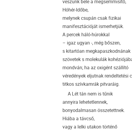
veszünk bele a megsemmisítő,
Hóhér-Időbe,
melynek csupán csak fizikai
manifesztációját ismerhetjük.
A percek háló-húrokkal
– igaz ugyan -, még bőszen,
s kitartóan megkapaszkodnának a
szövetek s molekulák kohéziójáb
mondván; ha az oxigént szállító
véredények eljutnak rendeltetési 
titkos szívkamrák pitvaráig.
A Lét tán nem is tűnik
annyira lehetetlennek,
bonyodalmasan összetettnek.
Hiába a távcső,
vagy a lelki utakon történő