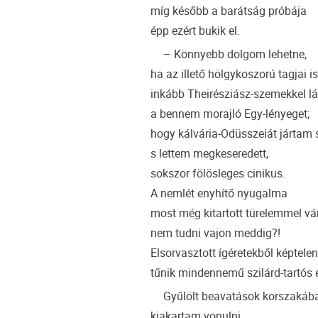
míg később a barátság próbája
épp ezért bukik el.
– Könnyebb dolgom lehetne,
ha az illető hölgykoszorú tagjai is
inkább Theirésziász-szemekkel l
a bennem morajló Egy-lényeget;
hogy kálvária-Odüsszeiát jártam 
s lettem megkeseredett,
sokszor fölösleges cinikus.
A nemlét enyhítő nyugalma
most még kitartott türelemmel vá
nem tudni vajon meddig?!
Elsorvasztott ígéretekből képtele
tűnik mindennemű szilárd-tartós 
Gyűlölt beavatások korszakáb
kiakartam vonulni,