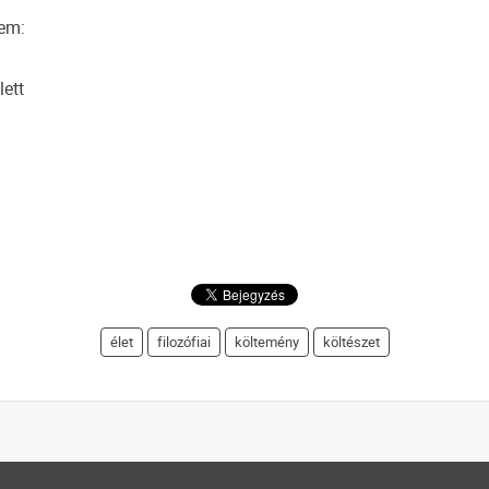
tem:
ett
élet
filozófiai
költemény
költészet