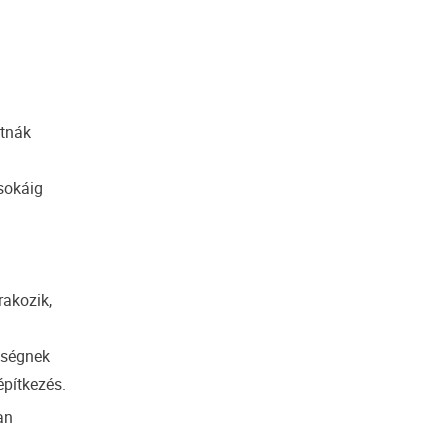
átnák
sokáig
rakozik,
nségnek
építkezés.
an