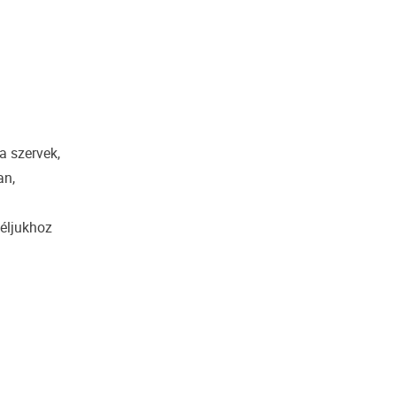
 szervek,
an,
céljukhoz