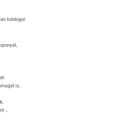
an boldogul.
oponyát,
eti
nmagát is;
k,
t -,