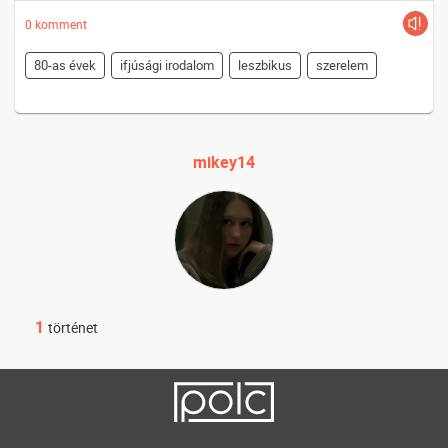
0 komment
80-as évek
ifjúsági irodalom
leszbikus
szerelem
mikey14
1
történet