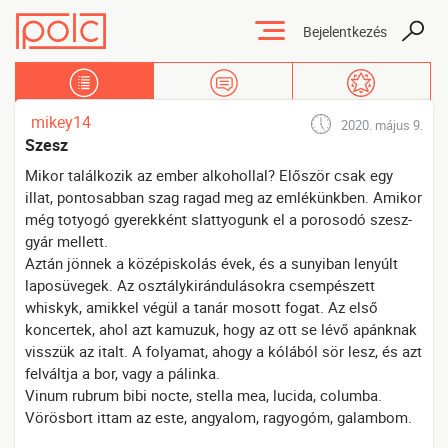
Bejelentkezés
Tartalmak
Üzenőfal
Kedvencek
mikey14
2020. május 9.
Szesz
Mikor találkozik az ember alkohollal? Először csak egy
illat, pontosabban szag ragad meg az emlékünkben. Amikor
még totyogó gyerekként slattyogunk el a porosodó szesz-
gyár mellett.
Aztán jönnek a középiskolás évek, és a sunyiban lenyúlt
laposüvegek. Az osztálykirándulásokra csempészett
whiskyk, amikkel végül a tanár mosott fogat. Az első
koncertek, ahol azt kamuzuk, hogy az ott se lévő apánknak
visszük az italt. A folyamat, ahogy a kólából sör lesz, és azt
felváltja a bor, vagy a pálinka.
Vinum rubrum bibi nocte, stella mea, lucida, columba.
Vörösbort ittam az este, angyalom, ragyogóm, galambom.