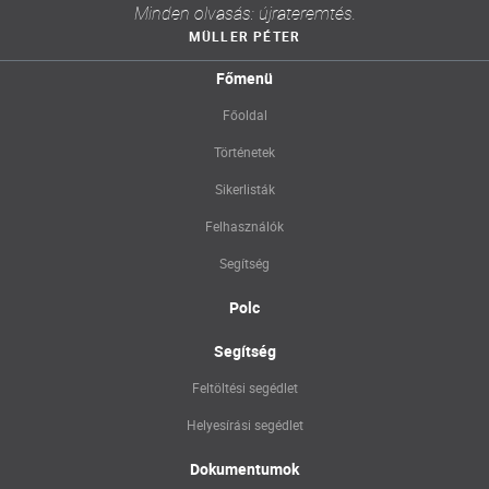
Minden olvasás: újrateremtés.
MÜLLER PÉTER
Főmenü
Főoldal
Történetek
Sikerlisták
Felhasználók
Segítség
Polc
Segítség
Feltöltési segédlet
Helyesírási segédlet
Dokumentumok