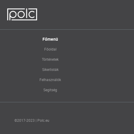
Főmenü
Főoldal
Történetek
Sikerlisták
Felhasználók
Segítség
©2017-2023 | Polc.eu