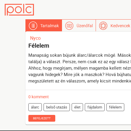
Tartalmak
Üzenőfal
Kedvencek
Nyco
Félelem
Manapság sokan bújunk álarc/álarcok mögé. Mások és
találja) a választ. Persze, nem csak ez az egy válasz 
Ahhoz, hogy megírjam, mélyen magamba kellett nézn
vagyunk hidegek? Mire jók a maszkok? Hová bújhatu
megszületett az én válaszom, amely kicsit mindenki
0 komment
álarc
belső utazás
élet
fájdalom
félelem
BEFEJEZETT