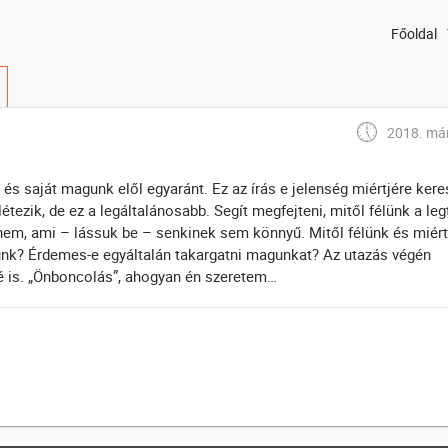
Főoldal
2018. már
 saját magunk elől egyaránt. Ez az írás e jelenség miértjére keres
létezik, de ez a legáltalánosabb. Segít megfejteni, mitől félünk a le
em, ami – lássuk be – senkinek sem könnyű. Mitől félünk és miért
nk? Érdemes-e egyáltalán takargatni magunkat? Az utazás végén
é is. „Önboncolás”, ahogyan én szeretem…