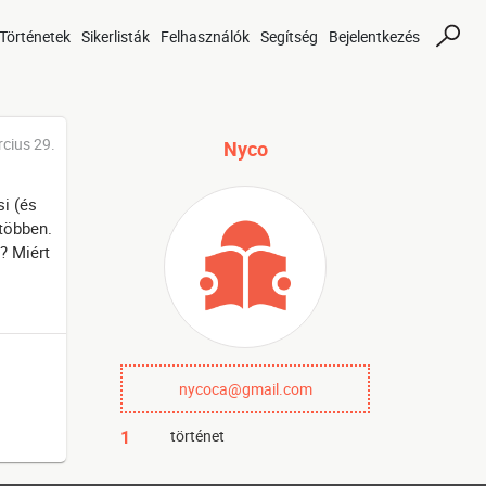
Történetek
Sikerlisták
Felhasználók
Segítség
Bejelentkezés
cius 29.
Nyco
i (és
gtöbben.
? Miért
nycoca@gmail.com
1
történet