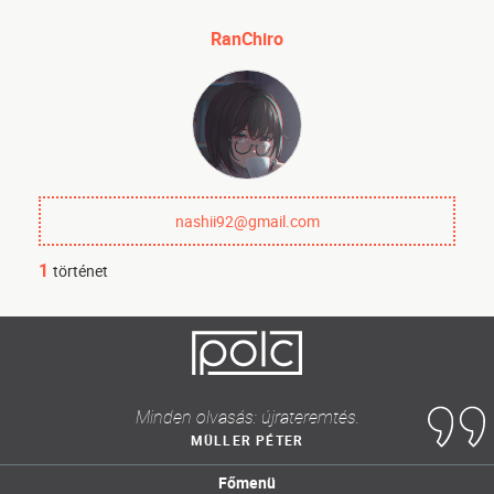
RanChiro
nashii92@gmail.com
1
történet
Minden olvasás: újrateremtés.
MÜLLER PÉTER
Főmenü