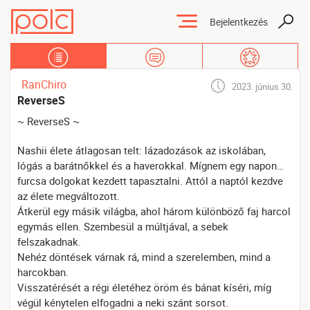
Bejelentkezés
Tartalmak
Üzenőfal
Kedvencek
RanChiro
2023. június 30.
ReverseS
~ ReverseS ~
Nashii élete átlagosan telt: lázadozások az iskolában,
lógás a barátnőkkel és a haverokkal. Mígnem egy napon…
furcsa dolgokat kezdett tapasztalni. Attól a naptól kezdve
az élete megváltozott.
Átkerül egy másik világba, ahol három különböző faj harcol
egymás ellen. Szembesül a múltjával, a sebek
felszakadnak.
Nehéz döntések várnak rá, mind a szerelemben, mind a
harcokban.
Visszatérését a régi életéhez öröm és bánat kíséri, míg
végül kénytelen elfogadni a neki szánt sorsot.