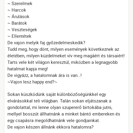
~ Szerelmek
~ Harcok
~ Árulások
~ Barátok
~ Veszteségek
~ Ellentétek
De vajon melyik faj győzedelmeskedik?
Tudd meg, hogy dönt, milyen események következnek az
életében, milyen küzdelmeket vív meg magáért és társaiért!
Tarts vele két világon keresztül, miközben a legnagyobb
hatalmat kapja meg!
De vigyázz, a hatalomnak ára is van…!
~Vajon lesz happy end?~
Sokan küszködünk saját különbözőségünkkel egy
elvárásokkal teli világban. Talán sokan eljátszanak a
gondolattal, mi lenne olyan szupererő birtokába jutni,
mellyel bosszút állhatnánk a minket bántó embereken és
egy csapásra megoldhatnánk vele gondjainkat.
De vajon készen állnánk ekkora hatalomra?