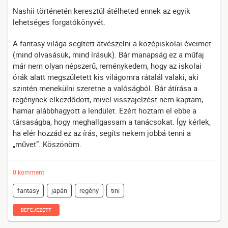
Nashii történetén keresztül átélheted ennek az egyik
lehetséges forgatókönyvét.
A fantasy világa segített átvészelni a középiskolai éveimet
(mind olvasásuk, mind írásuk). Bár manapság ez a műfaj
már nem olyan népszerű, reménykedem, hogy az iskolai
órák alatt megszületett kis világomra rátalál valaki, aki
szintén menekülni szeretne a valóságból. Bár átírása a
regénynek elkezdődött, mivel visszajelzést nem kaptam,
hamar alábbhagyott a lendület. Ezért hoztam el ebbe a
társaságba, hogy meghallgassam a tanácsokat. Így kérlek,
ha elér hozzád ez az írás, segíts nekem jobbá tenni a
„művet”. Köszönöm.
0 komment
fantasy
japán
regény
tini
BEFEJEZETT