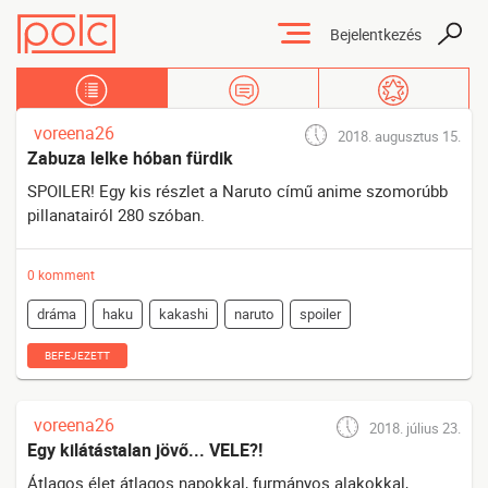
Bejelentkezés
Tartalmak
Üzenőfal
Kedvencek
voreena26
2018. augusztus 15.
Zabuza lelke hóban fürdik
SPOILER! Egy kis részlet a Naruto című anime szomorúbb
pillanatairól 280 szóban.
0 komment
dráma
haku
kakashi
naruto
spoiler
BEFEJEZETT
voreena26
2018. július 23.
Egy kilátástalan jövő... VELE?!
Átlagos élet átlagos napokkal, furmányos alakokkal,