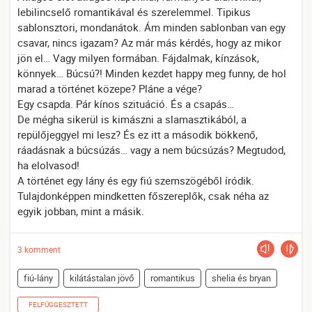
lebilincselő romantikával és szerelemmel. Tipikus
sablonsztori, mondanátok. Ám minden sablonban van egy
csavar, nincs igazam? Az már más kérdés, hogy az mikor
jön el… Vagy milyen formában. Fájdalmak, kínzások,
könnyek… Búcsú?! Minden kezdet happy meg funny, de hol
marad a történet közepe? Pláne a vége?
Egy csapda. Pár kínos szituáció. És a csapás…
De mégha sikerül is kimászni a slamasztikából, a
repülőjeggyel mi lesz? És ez itt a második bökkenő,
ráadásnak a búcsúzás… vagy a nem búcsúzás? Megtudod,
ha elolvasod!
A történet egy lány és egy fiú szemszögéből íródik.
Tulajdonképpen mindketten főszereplők, csak néha az
egyik jobban, mint a másik.
3 komment
fiú-lány
kilátástalan jövő
romantikus
shelia és bryan
FELFÜGGESZTETT