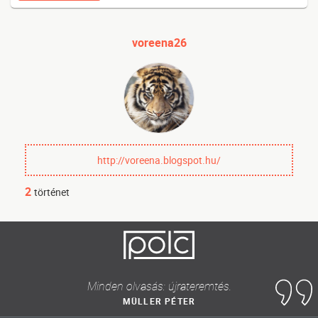
voreena26
http://voreena.blogspot.hu/
2
történet
Minden olvasás: újrateremtés.
MÜLLER PÉTER