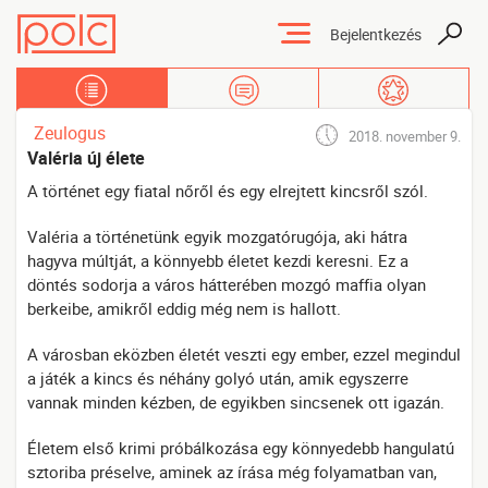
Bejelentkezés
Tartalmak
Üzenőfal
Kedvencek
Zeulogus
2018. november 9.
Valéria új élete
A történet egy fiatal nőről és egy elrejtett kincsről szól.
Valéria a történetünk egyik mozgatórugója, aki hátra
hagyva múltját, a könnyebb életet kezdi keresni. Ez a
döntés sodorja a város hátterében mozgó maffia olyan
berkeibe, amikről eddig még nem is hallott.
A városban eközben életét veszti egy ember, ezzel megindul
a játék a kincs és néhány golyó után, amik egyszerre
vannak minden kézben, de egyikben sincsenek ott igazán.
Életem első krimi próbálkozása egy könnyedebb hangulatú
sztoriba préselve, aminek az írása még folyamatban van,