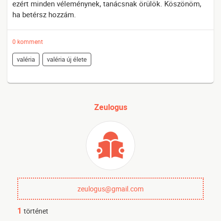
ezért minden véleménynek, tanácsnak örülök. Köszönöm,
ha betérsz hozzám.
0 komment
valéria
valéria új élete
Zeulogus
zeulogus@gmail.com
1
történet