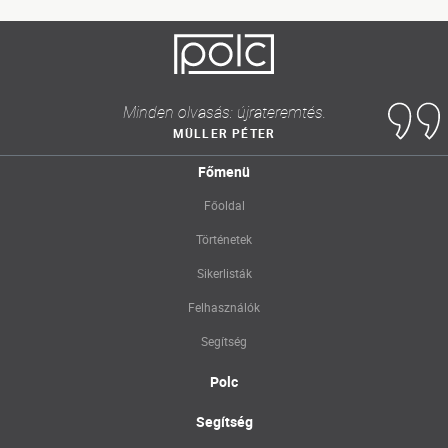
Minden olvasás: újrateremtés.
MÜLLER PÉTER
Főmenü
Főoldal
Történetek
Sikerlisták
Felhasználók
Segítség
Polc
Segítség