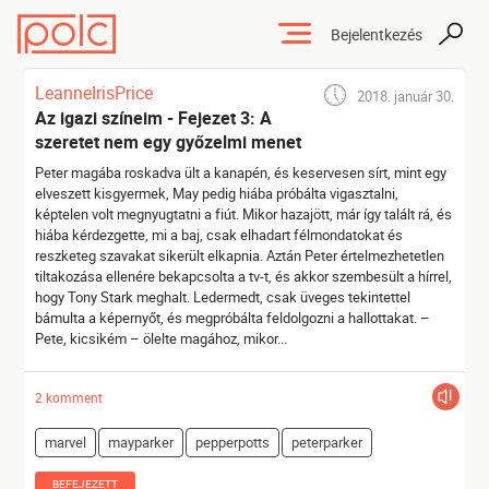
Bejelentkezés
LeanneIrisPrice
2018. január 30.
Az igazi színeim - Fejezet 3: A
szeretet nem egy győzelmi menet
Peter magába roskadva ült a kanapén, és keservesen sírt, mint egy
elveszett kisgyermek, May pedig hiába próbálta vigasztalni,
képtelen volt megnyugtatni a fiút. Mikor hazajött, már így talált rá, és
hiába kérdezgette, mi a baj, csak elhadart félmondatokat és
reszketeg szavakat sikerült elkapnia. Aztán Peter értelmezhetetlen
tiltakozása ellenére bekapcsolta a tv-t, és akkor szembesült a hírrel,
hogy Tony Stark meghalt. Ledermedt, csak üveges tekintettel
bámulta a képernyőt, és megpróbálta feldolgozni a hallottakat. –
Pete, kicsikém – ölelte magához, mikor...
2 komment
marvel
mayparker
pepperpotts
peterparker
BEFEJEZETT