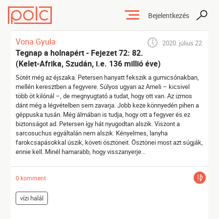
Bejelentkezés
Vona Gyula
2020. július 22.
Tegnap a holnapért - Fejezet 72: 82.
(Kelet-Afrika, Szudán, i.e. 136 millió éve)
Sötét még az éjszaka. Petersen hanyatt fekszik a gumicsónakban,
mellén keresztben a fegyvere. Súlyos ugyan az Ameli – kicsivel
több öt kilónál –, de megnyugtató a tudat, hogy ott van. Az izmos
dánt még a légvételben sem zavarja. Jobb keze könnyedén pihen a
géppuska tusán. Még álmában is tudja, hogy ott a fegyver és ez
biztonságot ad. Petersen így hát nyugodtan alszik. Viszont a
sarcosuchus egyáltalán nem alszik. Kényelmes, lanyha
farokcsapásokkal úszik, követi ösztöneit. Ösztönei most azt súgják,
ennie kell. Minél hamarabb, hogy visszanyerje...
0 komment
vízi halál