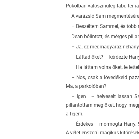
Pokolban valószínűleg tabu téma v
A varázsló Sam megmentésére s
– Beszéltem Sammel, és több m
Dean bólintott, és mérges pillan
– Ja, ez megmagyaráz néhány d
– Láttad őket? – kérdezte Harr
– Ha láttam volna őket, le let
– Nos, csak a lövedékeid paza
Ma, a parkolóban?
– Igen… – helyeselt lassan Sa
pillantottam meg őket, hogy megje
a fejem.
– Érdekes – mormogta Harry. Sa
A véletlenszerű mágikus kitörések