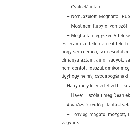
– Csak elájultam!
– Nem, azelőtt! Meghaltál. Ru
– Most nem Rubyról van szó!
– Meghaltam egyszer. A felesé
és Dean is értetlen arccal felé f
hogy sem démon, sem csodabogá
elmagyaráztam, auror vagyok, va
nem döntött rosszul, amikor meg
úgyhogy ne hívj csodabogárnak!
Harry mély lélegzetet vett – k
– Haver – szólalt meg Dean ék
A varázsló kérdő pillantást vete
– Tényleg magától mozgott, Ha
vagyunk…