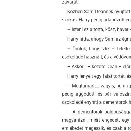
zavarát.
Közben Sam Deannek nyújtott egy
szokás, Harry pedig odahúzott egy
– Isteni ez a torta, kösz, haver
Harry látta, ahogy Sam az égne
– Örülök, hogy ízlik – felelt
csokoládé használt, és a védővonal
– Akkor… – kezdte Dean – elár
Harry lenyelt egy falat tortát, 
– Megtámadt… vagyis, nem igaz
pedig aggódott, és bár valószí
csokoládé enyhíti a dementorok h
– A dementorok boldogsággal
magyarázni, miért engedett egy
emlékedet megeszik, és csak a r