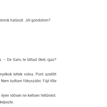
ntorok hatását. Jól gondolom?
 – De Sam, te láttad őket, igaz?
yékok lettek volna. Pont azelőtt
. Nem tudtam fókuszálni. Fájt tőle
lyen idősen ne keltsen feltűnést.
 képezte.