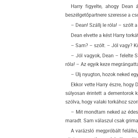
Harry figyelte, ahogy Dean 
beszélgetőpartnere szeresse a cs
– Dean! Szállj le róla! – szólt 
Dean elvette a kést Harry torká
– Sam? – szólt. – Jól vagy? K
– Jól vagyok, Dean – felelte 
róla! – Az egyik keze megrángatt
– Ülj nyugton, hozok neked eg
Ekkor vette Harry észre, hogy 
súlyosan érintett a dementorok k
szólva, hogy valaki torkához szorít
– Mit mondtam neked az édessé
maradt. Sam válaszul csak grimasz
A varázsló megpróbált felállni