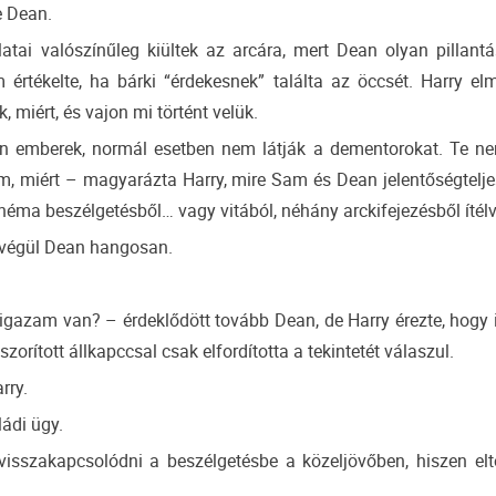
e Dean.
atai valószínűleg kiültek az arcára, mert Dean olyan pillant
m értékelte, ha bárki “érdekesnek” találta az öccsét. Harry el
 miért, és vajon mi történt velük.
an emberek, normál esetben nem látják a dementorokat. Te n
m, miért – magyarázta Harry, mire Sam és Dean jelentőségteljes
néma beszélgetésből… vagy vitából, néhány arckifejezésből ítélv
e végül Dean hangosan.
, igazam van? – érdeklődött tovább Dean, de Harry érezte, hog
orított állkapccsal csak elfordította a tekintetét válaszul.
rry.
ádi ügy.
visszakapcsolódni a beszélgetésbe a közeljövőben, hiszen el