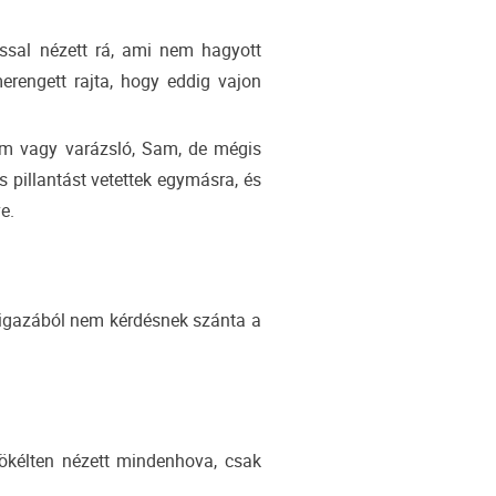
ással nézett rá, ami nem hagyott
merengett rajta, hogy eddig vajon
em vagy varázsló, Sam, de mégis
 pillantást vetettek egymásra, és
e.
y igazából nem kérdésnek szánta a
tökélten nézett mindenhova, csak