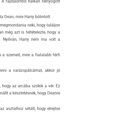
. A fájdalomtól halkan felnyögött
a Dean, mire Harry bólintott.
, megmondania neki, hogy találjon
n még azt is feltételezte, hogy a
s. Nyílván, Harry nem ma volt a
a szemeit, mire a fiatalabb férfi
nni a varázspálcámat, akkor jó
, hogy az arcába szökik a vér. Ez
nállt a késztetésnek, hogy Deanre
.
 asztalhoz sétált, hogy elrejtse