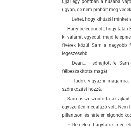
ujjai egy pontban a húsába vájta
ugyan, de nem próbált meg védek
– Lehet, hogy kihúztál minket 
Harry belegondolt, hogy talán
ki valamit egyedül, majd lelépni
fivérek közül Sam a nagyobb fe
legeszesebb.
– Dean… – sóhajtott fel Sam e
félbeszakította magát.
– Tudok vigyázni magamra, 
szórakozást hozzá.
Sam összeszorította az ajkait.
egyszerűen megalázó volt. Nem fe
pillantson, és hirtelen elgondolk
– Remélem hagytatok még ebből