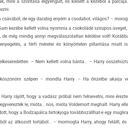
k, mire a szorítása elgyengült, és kiesett a kezéből a pálcája
ezni.
a csávából, de egy darabig enyém a csodabot, világos? – morogt
 Sam kezébe kellett volna nyomnia a csokoládé szirupos üveget
e, de még mindig annyi megválaszolatlan kérdése volt! Korábba
nyegetés, a férfi méretei és könyörtelen pillantása miatt i
lkeseredetten. – Nem kellett volna bánta… – Harry összehúzta 
köszönöm szépen – mondta Harry. – Ha őrizetbe akarja ve
 Harry rájött, hogy a vadász próbál nem felnevetni, mire érezte
gyverezték le, mióta… nos, mióta Voldemort meghalt. Harry elle
odott, hogy a Bodzapálca birtokjoga továbbszállhat-e egy muglira
 az átkozott tortából… – mormogta Harry, ahogy felállt, és az