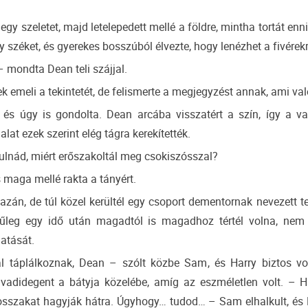
 szeletet, majd letelepedett mellé a földre, mintha tortát enni 
 széket, és gyerekes bosszúból élvezte, hogy lenézhet a fivérekr
 – mondta Dean teli szájjal.
k emeli a tekintetét, de felismerte a megjegyzést annak, ami va
e, és úgy is gondolta. Dean arcába visszatért a szín, így a v
at ezek szerint elég tágra kerekítették.
ulnád, miért erőszakoltál meg csokiszósszal?
és maga mellé rakta a tányért.
án, de túl közel kerültél egy csoport dementornak nevezett te
nűleg egy idő után magadtól is magadhoz tértél volna, nem
atását.
 táplálkoznak, Dean – szólt közbe Sam, és Harry biztos vo
 vadidegent a bátyja közelébe, amíg az eszméletlen volt. – 
osszakat hagyják hátra. Úgyhogy… tudod… – Sam elhalkult, és H