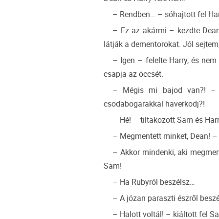
– Rendben… – sóhajtott fel Har
– Ez az akármi – kezdte Dean 
látják a dementorokat. Jól sejtem
– Igen – felelte Harry, és nem
csapja az öccsét.
– Mégis mi bajod van?! –
csodabogarakkal haverkodj?!
– Hé! – tiltakozott Sam és Har
– Megmentett minket, Dean! – 
– Akkor mindenki, aki megment
Sam!
– Ha Rubyról beszélsz…
– A józan paraszti észről beszé
– Halott voltál! – kiáltott fel S