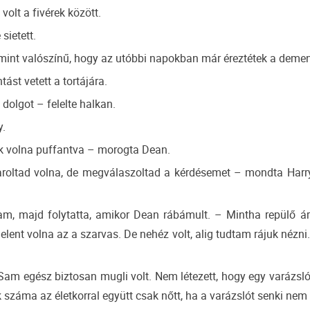
olt a fivérek között.
ietett.
int valószínű, hogy az utóbbi napokban már éreztétek a deme
tást vetett a tortájára.
olgot – felelte halkan.
y.
tek volna puffantva – morogta Dean.
roltad volna, de megválaszoltad a kérdésemet – mondta Harry.
m, majd folytatta, amikor Dean rábámult. – Mintha repülő árn
lent volna az a szarvas. De nehéz volt, alig tudtam rájuk nézni
m egész biztosan mugli volt. Nem létezett, hogy egy varázsló i
 száma az életkorral együtt csak nőtt, ha a varázslót senki nem