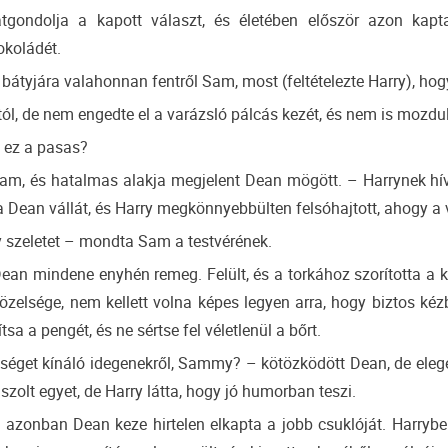
átgondolja a kapott választ, és életében először azon kap
okoládét.
a bátyjára valahonnan fentről Sam, most (feltételezte Harry), hogy 
tól, de nem engedte el a varázsló pálcás kezét, és nem is mozdult
i ez a pasas?
Sam, és hatalmas alakja megjelent Dean mögött. – Harrynek hív
a Dean vállát, és Harry megkönnyebbülten felsóhajtott, ahogy a 
y szeletet – mondta Sam a testvérének.
Dean mindene enyhén remeg. Felült, és a torkához szorította a ke
özelsége, nem kellett volna képes legyen arra, hogy biztos kézb
sa a pengét, és ne sértse fel véletlenül a bőrt.
get kínáló idegenekről, Sammy? – kötözködött Dean, de eleget 
olt egyet, de Harry látta, hogy jó humorban teszi.
, azonban Dean keze hirtelen elkapta a jobb csuklóját. Harrybe 