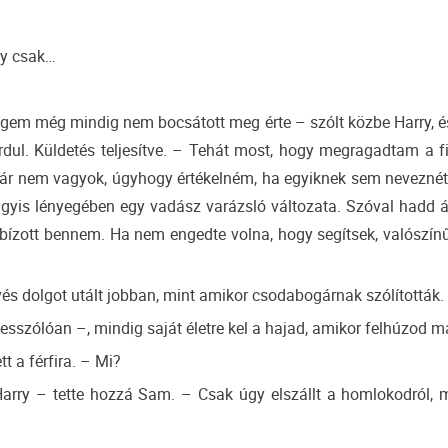
by csak…
gem még mindig nem bocsátott meg érte – szólt közbe Harry, és
ordul. Küldetés teljesítve. – Tehát most, hogy megragadtam a f
r nem vagyok, úgyhogy értékelném, ha egyiknek sem nevezné
gyis lényegében egy vadász varázsló változata. Szóval hadd 
bízott bennem. Ha nem engedte volna, hogy segítsek, valószínű
evés dolgot utált jobban, mint amikor csodabogárnak szólították.
esszólóan –, mindig saját életre kel a hajad, amikor felhúzod 
tt a férfira. – Mi?
rry – tette hozzá Sam. – Csak úgy elszállt a homlokodról, mi