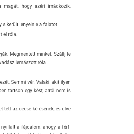
ta magát, hogy azért imádkozik,
sikerült lenyelnie a falatot.
 el róla.
ják. Megmentett minket. Szállj le
vadász lemászott róla.
zét. Semmi vér. Valaki, akit ilyen
en tartson egy kést, arról nem is
tett az öccse kérésének, és ülve
nyillalt a fájdalom, ahogy a férfi