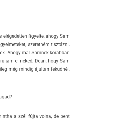
 elégedetten figyelte, ahogy Sam
igyelmeteket, szeretném tisztázni,
tek. Ahogy már Samnek korábban
áruljam el neked, Dean, hogy Sam
leg még mindig ájultan feküdnél,
magad?
ntha a szél fújta volna, de bent