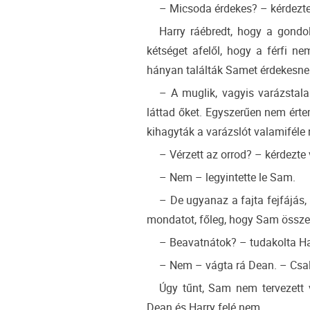
– Micsoda érdekes? – kérdezt
Harry ráébredt, hogy a gondol
kétséget afelől, hogy a férfi ne
hányan találták Samet érdekesnek,
– A muglik, vagyis varázstal
láttad őket. Egyszerűen nem érte
kihagyták a varázslót valamiféle 
– Vérzett az orrod? – kérdezt
– Nem – legyintette le Sam.
– De ugyanaz a fajta fejfájás
mondatot, főleg, hogy Sam összesz
– Beavatnátok? – tudakolta Ha
– Nem – vágta rá Dean. – Csal
Úgy tűnt, Sam nem tervezett 
Dean és Harry felé nem.