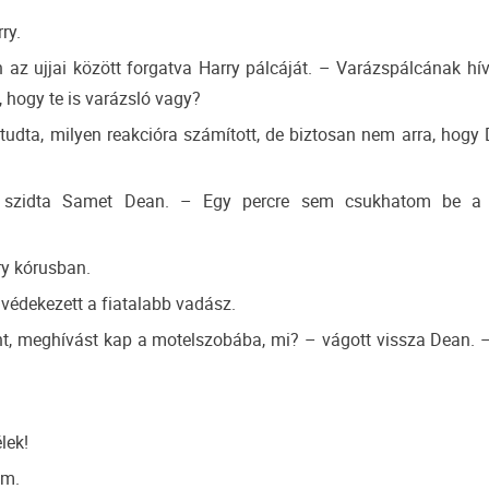
ry.
az ujjai között forgatva Harry pálcáját. – Varázspálcának hí
, hogy te is varázsló vagy?
 tudta, milyen reakcióra számított, de biztosan nem arra, hogy 
 szidta Samet Dean. – Egy percre sem csukhatom be a 
ry kórusban.
védekezett a fiatalabb vadász.
, meghívást kap a motelszobába, mi? – vágott vissza Dean. –
lek!
am.