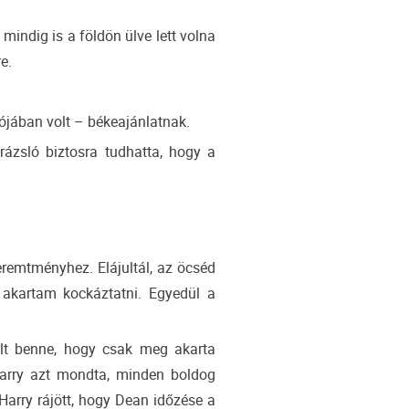
mindig is a földön ülve lett volna
e.
lójában volt – békeajánlatnak.
arázsló biztosra tudhatta, hogy a
remtményhez. Elájultál, az öcséd
 akartam kockáztatni. Egyedül a
lt benne, hogy csak meg akarta
Harry azt mondta, minden boldog
arry rájött, hogy Dean időzése a