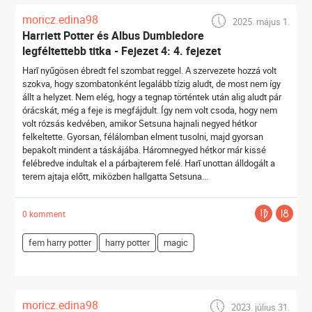
moricz.edina98
2025. május 1.
Harriett Potter és Albus Dumbledore
legféltettebb titka - Fejezet 4: 4. fejezet
Harī nyűgösen ébredt fel szombat reggel. A szervezete hozzá volt
szokva, hogy szombatonként legalább tízig aludt, de most nem így
állt a helyzet. Nem elég, hogy a tegnap történtek után alig aludt pár
órácskát, még a feje is megfájdult. Így nem volt csoda, hogy nem
volt rózsás kedvében, amikor Setsuna hajnali negyed hétkor
felkeltette. Gyorsan, félálomban elment tusolni, majd gyorsan
bepakolt mindent a táskájába. Háromnegyed hétkor már kissé
felébredve indultak el a párbajterem felé. Harī unottan álldogált a
terem ajtaja előtt, miközben hallgatta Setsuna...
0 komment
fem harry potter
harry potter
magic
moricz.edina98
2023. július 31.