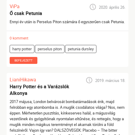
ViPa
2020. április 26.
Ő csak Petunia
Ennyi év után is Perselus Piton számára ő egyszerűen csak Petunia.
0 komment
harry potter
perselus piton
petunia dursley
BEFEJEZETT
LianiHikawa
2019. március 18.
Harry Potter és a Varázslók
Alkonya
2017 májusa, London belvárosát bombatámadások érik, majd
felrobban egy atombomba is. A muglik csodálatos világa? Nos, nem
éppen. Mérhetetlen pusztítás, kínkeserves halál, a mágusvilág
vezetőinek és gyógyítóinak nyomtalan eltűnése, és rettegés, hogy a
muglik minden mágikus teremtményt el akarnak törölni a föld
felszínéről. Vajon így van? DALSZÖVEGEK: Placebo – The bitter