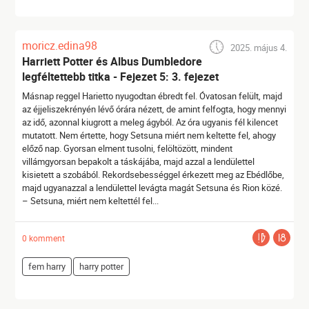
moricz.edina98
2025. május 4.
Harriett Potter és Albus Dumbledore
legféltettebb titka - Fejezet 5: 3. fejezet
Másnap reggel Harietto nyugodtan ébredt fel. Óvatosan felült, majd
az éjjeliszekrényén lévő órára nézett, de amint felfogta, hogy mennyi
az idő, azonnal kiugrott a meleg ágyból. Az óra ugyanis fél kilencet
mutatott. Nem értette, hogy Setsuna miért nem keltette fel, ahogy
előző nap. Gyorsan elment tusolni, felöltözött, mindent
villámgyorsan bepakolt a táskájába, majd azzal a lendülettel
kisietett a szobából. Rekordsebességgel érkezett meg az Ebédlőbe,
majd ugyanazzal a lendülettel levágta magát Setsuna és Rion közé.
– Setsuna, miért nem keltettél fel...
0 komment
fem harry
harry potter