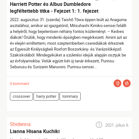
Harriett Potter és Albus Dumbledore
legféltettebb titka - Fejezet 1: 1. fejezet
2022. augusztus 31. (szerda) Taishō Tōwa éppen leült az Anaguma
asztalához, amikor az igazgatónő, Mitsuhashi Kimiko-sensei felállt
a helyéről, hogy bejelentsen néhány fontos közleményt. – Kedves
diákok! Örülök, hogy mindenki épségben megérkezett. Amint azt az
év elején említettem, most szeptemberben cserediákok érkeznek
az Egyesült Királyságbeli Roxfort Boszorkány- és Varázslóképző
Szakiskolából. Mindegyiküket a születési idejük alapján osztjuk be
az évfolyamokba. Velük együtt két új tanár érkezett, Purinsu
Seburusu és Surizarin Maruvoro. Purinsu-sensei...
0 komment
crossover
harry potter
tommary
Shidenna
2021. július 6.
Lianna Hisana Kuchiki