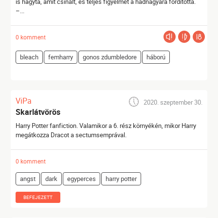
is hagyta, amit csinált, és teljes figyelmét a hadnagyára fordította.
–...
0 komment
bleach
femharry
gonos zdumbledore
háború
ViPa
2020. szeptember 30.
Skarlátvörös
Harry Potter fanfiction. Valamikor a 6. rész környékén, mikor Harry
megátkozza Dracot a sectumsemprával.
0 komment
angst
dark
egyperces
harry potter
BEFEJEZETT