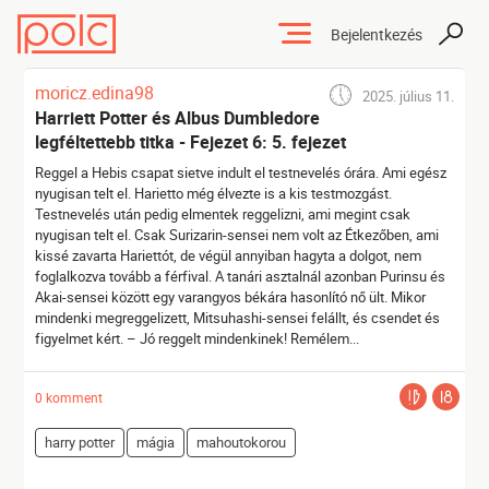
Bejelentkezés
moricz.edina98
2025. július 11.
Harriett Potter és Albus Dumbledore
legféltettebb titka - Fejezet 6: 5. fejezet
Reggel a Hebis csapat sietve indult el testnevelés órára. Ami egész
nyugisan telt el. Harietto még élvezte is a kis testmozgást.
Testnevelés után pedig elmentek reggelizni, ami megint csak
nyugisan telt el. Csak Surizarin-sensei nem volt az Étkezőben, ami
kissé zavarta Hariettót, de végül annyiban hagyta a dolgot, nem
foglalkozva tovább a férfival. A tanári asztalnál azonban Purinsu és
Akai-sensei között egy varangyos békára hasonlító nő ült. Mikor
mindenki megreggelizett, Mitsuhashi-sensei felállt, és csendet és
figyelmet kért. – Jó reggelt mindenkinek! Remélem...
0 komment
harry potter
mágia
mahoutokorou