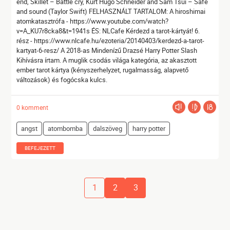
end, Skillet – Battle cry, Kurt Hugo Schneider and Sam Tsui – Safe
and sound (Taylor Swift) FELHASZNÁLT TARTALOM: A hiroshimai
atomkatasztrófa - https://www.youtube.com/watch?
v=A_KU7r8cka8&t=1941s ÉS: NLCafe Kérdezd a tarot-kártyát! 6.
rész - https://www.nlcafe.hu/ezoteria/20140403/kerdezd-a-tarot-
kartyat-6-resz/ A 2018-as Mindenízű Drazsé Harry Potter Slash
Kihívásra írtam. A muglik csodás világa kategória, az akasztott
ember tarot kártya (kényszerhelyzet, rugalmasság, alapvető
változások) és fogócska kulcs.
0 komment
angst
atombomba
dalszöveg
harry potter
BEFEJEZETT
1
2
3