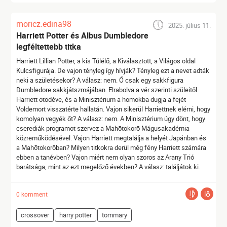
moricz.edina98
2025. július 11.
Harriett Potter és Albus Dumbledore
legféltettebb titka
Harriett Lillian Potter, a kis Túlélő, a Kiválasztott, a Világos oldal
Kulcsfigurája. De vajon tényleg így hívják? Tényleg ezt a nevet adták
neki a születésekor? A válasz: nem. Ő csak egy sakkfigura
Dumbledore sakkjátszmájában. Elrabolva a vér szerinti szüleitől.
Harriett ötödéve, és a Minisztérium a homokba dugja a fejét
Voldemort visszatérte hallatán. Vajon sikerül Harriettnek elérni, hogy
komolyan vegyék őt? A válasz: nem. A Minisztérium úgy dönt, hogy
cserediák programot szervez a Mahōtokorō Mágusakadémia
közreműködésével. Vajon Harriett megtalálja a helyét Japánban és
a Mahōtokorōban? Milyen titkokra derül még fény Harriett számára
ebben a tanévben? Vajon miért nem olyan szoros az Arany Trió
barátsága, mint az ezt megelőző években? A válasz: találjátok ki.
0 komment
crossover
harry potter
tommary