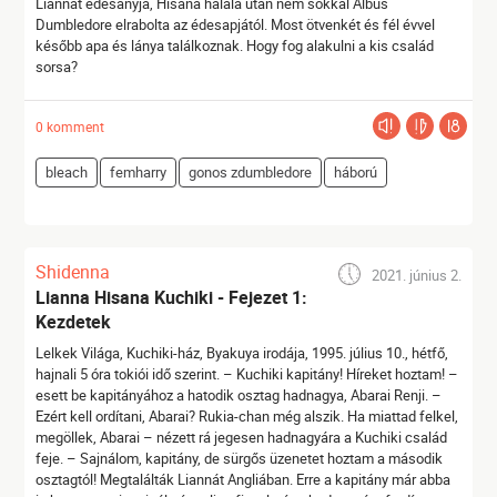
Liannát édesanyja, Hisana halála után nem sokkal Albus
Dumbledore elrabolta az édesapjától. Most ötvenkét és fél évvel
később apa és lánya találkoznak. Hogy fog alakulni a kis család
sorsa?
0 komment
bleach
femharry
gonos zdumbledore
háború
Shidenna
2021. június 2.
Lianna Hisana Kuchiki - Fejezet 1:
Kezdetek
Lelkek Világa, Kuchiki-ház, Byakuya irodája, 1995. július 10., hétfő,
hajnali 5 óra tokiói idő szerint. – Kuchiki kapitány! Híreket hoztam! –
esett be kapitányához a hatodik osztag hadnagya, Abarai Renji. –
Ezért kell ordítani, Abarai? Rukia-chan még alszik. Ha miattad felkel,
megöllek, Abarai – nézett rá jegesen hadnagyára a Kuchiki család
feje. – Sajnálom, kapitány, de sürgős üzenetet hoztam a második
osztagtól! Megtalálták Liannát Angliában. Erre a kapitány már abba