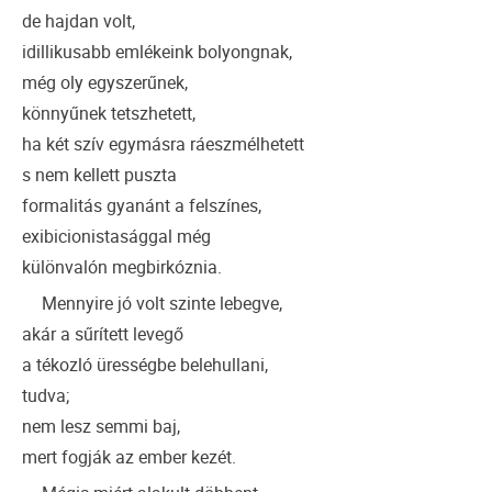
de hajdan volt,
idillikusabb emlékeink bolyongnak,
még oly egyszerűnek,
könnyűnek tetszhetett,
ha két szív egymásra ráeszmélhetett
s nem kellett puszta
formalitás gyanánt a felszínes,
exibicionistasággal még
különvalón megbirkóznia.
Mennyire jó volt szinte lebegve,
akár a sűrített levegő
a tékozló ürességbe belehullani,
tudva;
nem lesz semmi baj,
mert fogják az ember kezét.