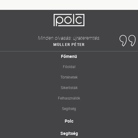
Minden olvasás: újrateremtés.
MÜLLER PÉTER
Főmenü
Főoldal
Történetek
Sikerlisták
Felhasználók
Segítség
Polc
Segítség