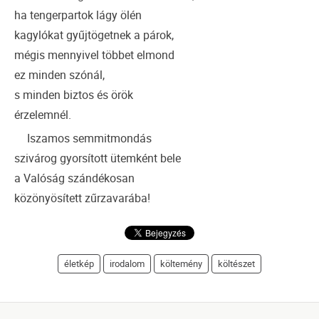
ha tengerpartok lágy ölén
kagylókat gyűjtögetnek a párok,
mégis mennyivel többet elmond
ez minden szónál,
s minden biztos és örök
érzelemnél.
Iszamos semmitmondás
szivárog gyorsított ütemként bele
a Valóság szándékosan
közönyösített zűrzavarába!
életkép
irodalom
költemény
költészet