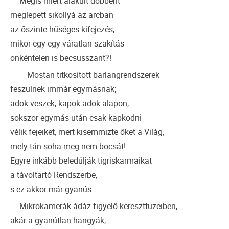
Mégis miért alakult döbbent
meglepett sikollyá az arcban
az őszinte-hűséges kifejezés,
mikor egy-egy váratlan szakítás
önkéntelen is becsusszant?!
– Mostan titkosított barlangrendszerek
feszülnek immár egymásnak;
adok-veszek, kapok-adok alapon,
sokszor egymás után csak kapkodni
vélik fejeiket, mert kisemmizte őket a Világ,
mely tán soha meg nem bocsát!
Egyre inkább beledúlják tigriskarmaikat
a távoltartó Rendszerbe,
s ez akkor már gyanús.
Mikrokamerák ádáz-figyelő kereszttüzeiben,
akár a gyanútlan hangyák,