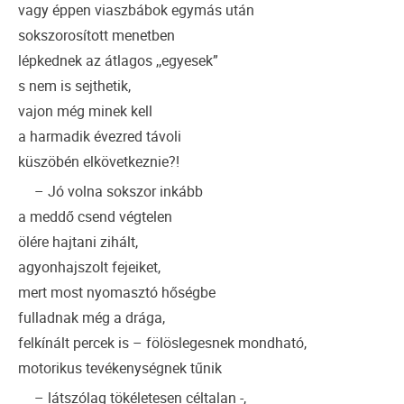
vagy éppen viaszbábok egymás után
sokszorosított menetben
lépkednek az átlagos ,,egyesek”
s nem is sejthetik,
vajon még minek kell
a harmadik évezred távoli
küszöbén elkövetkeznie?!
– Jó volna sokszor inkább
a meddő csend végtelen
ölére hajtani zihált,
agyonhajszolt fejeiket,
mert most nyomasztó hőségbe
fulladnak még a drága,
felkínált percek is – fölöslegesnek mondható,
motorikus tevékenységnek tűnik
– látszólag tökéletesen céltalan -,