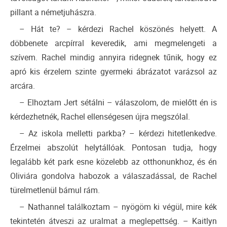
pillant a németjuhászra.
– Hát te? – kérdezi Rachel köszönés helyett. A
döbbenete arcpírral keveredik, ami megmelengeti a
szívem. Rachel mindig annyira ridegnek tűnik, hogy ez
apró kis érzelem szinte gyermeki ábrázatot varázsol az
arcára.
– Elhoztam Jert sétálni – válaszolom, de mielőtt én is
kérdezhetnék, Rachel ellenségesen újra megszólal.
– Az iskola melletti parkba? – kérdezi hitetlenkedve.
Érzelmei abszolút helytállóak. Pontosan tudja, hogy
legalább két park esne közelebb az otthonunkhoz, és én
Oliviára gondolva habozok a válaszadással, de Rachel
türelmetlenül bámul rám.
– Nathannel találkoztam – nyögöm ki végül, mire kék
tekintetén átveszi az uralmat a meglepettség. – Kaitlyn