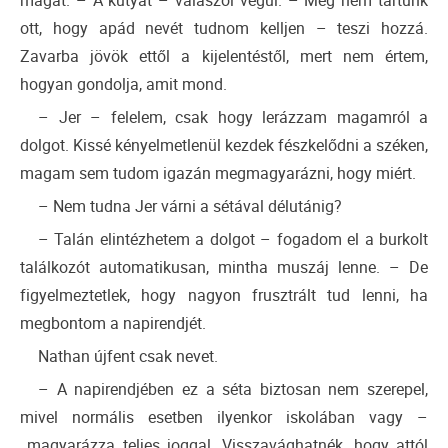
magát. – A kutyát – válaszol végül. – Még nem tartunk
ott, hogy apád nevét tudnom kelljen – teszi hozzá.
Zavarba jövök ettől a kijelentéstől, mert nem értem,
hogyan gondolja, amit mond.
– Jer – felelem, csak hogy lerázzam magamról a
dolgot. Kissé kényelmetlenül kezdek fészkelődni a széken,
magam sem tudom igazán megmagyarázni, hogy miért.
– Nem tudna Jer várni a sétával délutánig?
– Talán elintézhetem a dolgot – fogadom el a burkolt
találkozót automatikusan, mintha muszáj lenne. – De
figyelmeztetlek, hogy nagyon frusztrált tud lenni, ha
megbontom a napirendjét.
Nathan újfent csak nevet.
– A napirendjében ez a séta biztosan nem szerepel,
mivel normális esetben ilyenkor iskolában vagy –
magyarázza teljes joggal. Visszavághatnék, hogy attól