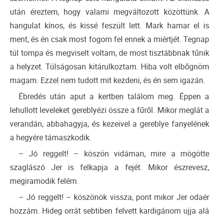
után éreztem, hogy valami megváltozott közöttünk. A
hangulat kínos, és kissé feszült lett. Mark hamar el is
ment, és én csak most fogom fel ennek a miértjét. Tegnap
túl tompa és megviselt voltam, de most tisztábbnak tűnik
a helyzet. Túlságosan kitárulkoztam. Hiba volt elbőgnöm
magam. Ezzel nem tudott mit kezdeni, és én sem igazán.
Ébredés után aput a kertben találom meg. Éppen a
lehullott leveleket gereblyézi össze a fűről. Mikor meglát a
verandán, abbahagyja, és kezeivel a gereblye fanyelének
a hegyére támaszkodik.
– Jó reggelt! – köszön vidáman, mire a mögötte
szaglászó Jer is felkapja a fejét. Mikor észrevesz,
megiramodik felém.
– Jó reggelt! – köszönök vissza, pont mikor Jer odaér
hozzám. Hideg orrát sebtiben felvett kardigánom ujja alá