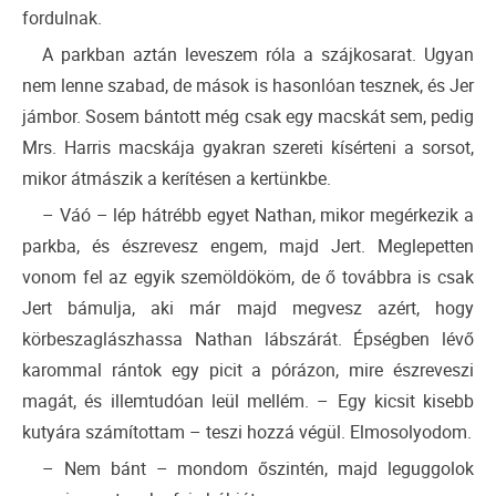
fordulnak.
A parkban aztán leveszem róla a szájkosarat. Ugyan
nem lenne szabad, de mások is hasonlóan tesznek, és Jer
jámbor. Sosem bántott még csak egy macskát sem, pedig
Mrs. Harris macskája gyakran szereti kísérteni a sorsot,
mikor átmászik a kerítésen a kertünkbe.
– Váó – lép hátrébb egyet Nathan, mikor megérkezik a
parkba, és észrevesz engem, majd Jert. Meglepetten
vonom fel az egyik szemöldököm, de ő továbbra is csak
Jert bámulja, aki már majd megvesz azért, hogy
körbeszaglászhassa Nathan lábszárát. Épségben lévő
karommal rántok egy picit a pórázon, mire észreveszi
magát, és illemtudóan leül mellém. – Egy kicsit kisebb
kutyára számítottam – teszi hozzá végül. Elmosolyodom.
– Nem bánt – mondom őszintén, majd leguggolok