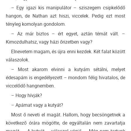
– Egy igazi kis manipulátor – sziszegem csipkelődő
hangon, de Nathan azt hiszi, viccelek. Pedig ezt most
tényleg komolyan gondolom.
– Az már biztos – ért egyet, aztán témát vált. –
Kimozdulhatsz, vagy házi őrizetben vagy?
Elnevetem magam, és újra enni kezdek. Két falat között
válaszolok.
– Most akarom elvinni a kutyám sétálni, melyet
édesapám is engedélyezett – mondom félig hivatalos, de
viccelődő hangnemben.
– Hogy hívják?
– Apámat vagy a kutyát?
Most ő neveti el magát. Hallom, hogy becsöngetnek a
következő órára mögötte, de egyáltalán nem zavartatja