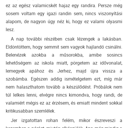
ez az egész valamicskét hajaz egy randira. Persze még
sosem voltam egy igazi randin sem, nincs viszonyítási
alapom, de nagyon úgy néz ki, hogy ez valami olyasmi
lesz.
A nap további részében csak lézengek a lakásban.
Eldöntöttem, hogy semmit sem vagyok hajlandó csinálni.
Belenézek azokba a műsorokba, amibe sosincs
lehetőségem az iskola miatt, pörgetem az idővonalat,
lemegyek apához és Jerhez, majd újra vissza a
szobámba. Egészen addig ismételgetem ezt, míg már
nem halaszthatom tovább a készülődést. Próbálok nem
túl lelkes lenni, elvégre nincs kimondva, hogy randi, de
valamiért mégis ez az érzésem, és emiatt mindent sokkal
kritikusabban szemlélek.
Jer izgatottan rohan felém, mikor észreveszi a