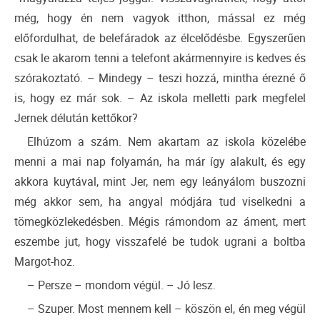
még, hogy én nem vagyok itthon, mással ez még
előfordulhat, de belefáradok az élcelődésbe. Egyszerűen
csak le akarom tenni a telefont akármennyire is kedves és
szórakoztató. – Mindegy – teszi hozzá, mintha érezné ő
is, hogy ez már sok. – Az iskola melletti park megfelel
Jernek délután kettőkor?
Elhúzom a szám. Nem akartam az iskola közelébe
menni a mai nap folyamán, ha már így alakult, és egy
akkora kuytával, mint Jer, nem egy leányálom buszozni
még akkor sem, ha angyal módjára tud viselkedni a
tömegközlekedésben. Mégis rámondom az áment, mert
eszembe jut, hogy visszafelé be tudok ugrani a boltba
Margot-hoz.
– Persze – mondom végül. – Jó lesz.
– Szuper. Most mennem kell – köszön el, én meg végül