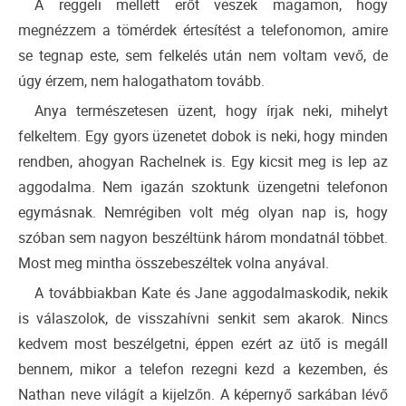
A reggeli mellett erőt veszek magamon, hogy
megnézzem a tömérdek értesítést a telefonomon, amire
se tegnap este, sem felkelés után nem voltam vevő, de
úgy érzem, nem halogathatom tovább.
Anya természetesen üzent, hogy írjak neki, mihelyt
felkeltem. Egy gyors üzenetet dobok is neki, hogy minden
rendben, ahogyan Rachelnek is. Egy kicsit meg is lep az
aggodalma. Nem igazán szoktunk üzengetni telefonon
egymásnak. Nemrégiben volt még olyan nap is, hogy
szóban sem nagyon beszéltünk három mondatnál többet.
Most meg mintha összebeszéltek volna anyával.
A továbbiakban Kate és Jane aggodalmaskodik, nekik
is válaszolok, de visszahívni senkit sem akarok. Nincs
kedvem most beszélgetni, éppen ezért az ütő is megáll
bennem, mikor a telefon rezegni kezd a kezemben, és
Nathan neve világít a kijelzőn. A képernyő sarkában lévő