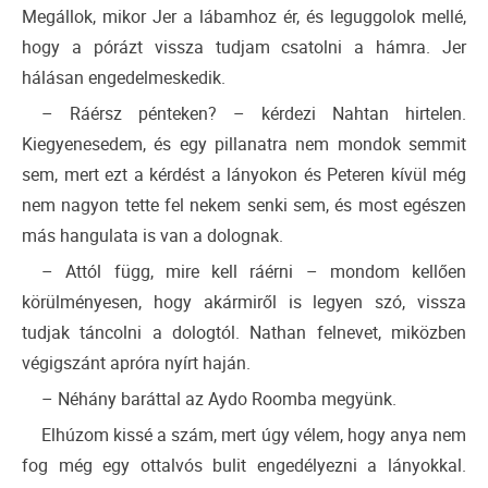
Megállok, mikor Jer a lábamhoz ér, és leguggolok mellé,
hogy a pórázt vissza tudjam csatolni a hámra. Jer
hálásan engedelmeskedik.
– Ráérsz pénteken? – kérdezi Nahtan hirtelen.
Kiegyenesedem, és egy pillanatra nem mondok semmit
sem, mert ezt a kérdést a lányokon és Peteren kívül még
nem nagyon tette fel nekem senki sem, és most egészen
más hangulata is van a dolognak.
– Attól függ, mire kell ráérni – mondom kellően
körülményesen, hogy akármiről is legyen szó, vissza
tudjak táncolni a dologtól. Nathan felnevet, miközben
végigszánt apróra nyírt haján.
– Néhány baráttal az Aydo Roomba megyünk.
Elhúzom kissé a szám, mert úgy vélem, hogy anya nem
fog még egy ottalvós bulit engedélyezni a lányokkal.