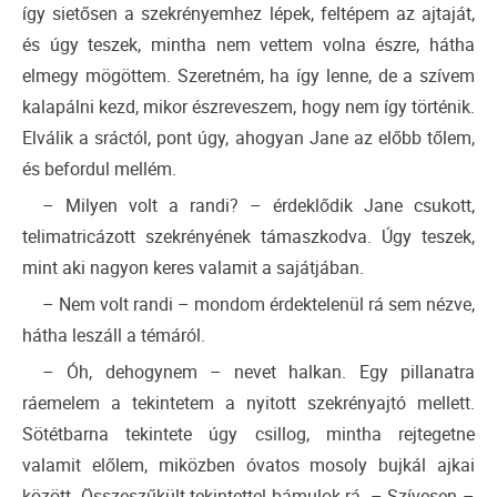
így sietősen a szekrényemhez lépek, feltépem az ajtaját,
és úgy teszek, mintha nem vettem volna észre, hátha
elmegy mögöttem. Szeretném, ha így lenne, de a szívem
kalapálni kezd, mikor észreveszem, hogy nem így történik.
Elválik a sráctól, pont úgy, ahogyan Jane az előbb tőlem,
és befordul mellém.
– Milyen volt a randi? – érdeklődik Jane csukott,
telimatricázott szekrényének támaszkodva. Úgy teszek,
mint aki nagyon keres valamit a sajátjában.
– Nem volt randi – mondom érdektelenül rá sem nézve,
hátha leszáll a témáról.
– Óh, dehogynem – nevet halkan. Egy pillanatra
ráemelem a tekintetem a nyitott szekrényajtó mellett.
Sötétbarna tekintete úgy csillog, mintha rejtegetne
valamit előlem, miközben óvatos mosoly bujkál ajkai
között. Összeszűkült tekintettel bámulok rá. – Szívesen –