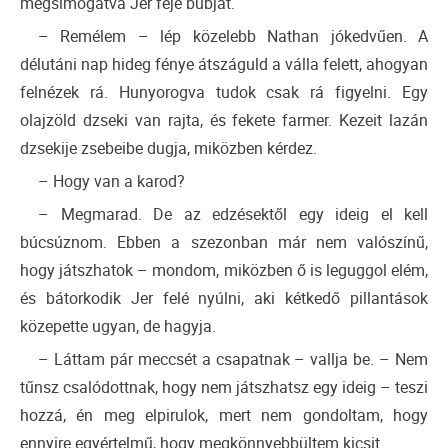
megsimogatva Jer feje búbját.
– Remélem – lép közelebb Nathan jókedvűen. A
délutáni nap hideg fénye átszáguld a válla felett, ahogyan
felnézek rá. Hunyorogva tudok csak rá figyelni. Egy
olajzöld dzseki van rajta, és fekete farmer. Kezeit lazán
dzsekije zsebeibe dugja, miközben kérdez.
– Hogy van a karod?
– Megmarad. De az edzésektől egy ideig el kell
búcsúznom. Ebben a szezonban már nem valószínű,
hogy játszhatok – mondom, miközben ő is leguggol elém,
és bátorkodik Jer felé nyúlni, aki kétkedő pillantások
közepette ugyan, de hagyja.
– Láttam pár meccsét a csapatnak – vallja be. – Nem
tűnsz csalódottnak, hogy nem játszhatsz egy ideig – teszi
hozzá, én meg elpirulok, mert nem gondoltam, hogy
ennyire egyértelmű, hogy megkönnyebbültem kicsit.