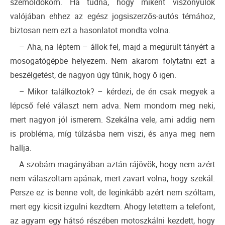
szemöldököm. Ha tudná, hogy miként viszonyulok
valójában ehhez az egész jogsiszerzős-autós témához,
biztosan nem ezt a hasonlatot mondta volna.
– Aha, na léptem – állok fel, majd a megürült tányért a
mosogatógépbe helyezem. Nem akarom folytatni ezt a
beszélgetést, de nagyon úgy tűnik, hogy ő igen.
– Mikor találkoztok? – kérdezi, de én csak megyek a
lépcső felé választ nem adva. Nem mondom meg neki,
mert nagyon jól ismerem. Szekálna vele, ami addig nem
is probléma, míg túlzásba nem viszi, és anya meg nem
hallja.
A szobám magányában aztán rájövök, hogy nem azért
nem válaszoltam apának, mert zavart volna, hogy szekál.
Persze ez is benne volt, de leginkább azért nem szóltam,
mert egy kicsit izgulni kezdtem. Ahogy letettem a telefont,
az agyam egy hátsó részében motoszkálni kezdett, hogy