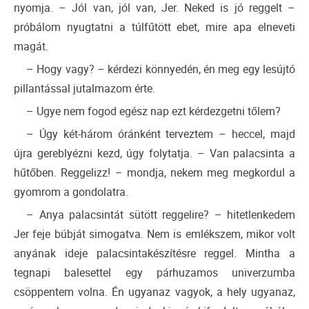
nyomja. – Jól van, jól van, Jer. Neked is jó reggelt –
próbálom nyugtatni a túlfűtött ebet, mire apa elneveti
magát.
– Hogy vagy? – kérdezi könnyedén, én meg egy lesújtó
pillantással jutalmazom érte.
– Ugye nem fogod egész nap ezt kérdezgetni tőlem?
– Úgy két-három óránként terveztem – heccel, majd
újra gereblyézni kezd, úgy folytatja. – Van palacsinta a
hűtőben. Reggelizz! – mondja, nekem meg megkordul a
gyomrom a gondolatra.
– Anya palacsintát sütött reggelire? – hitetlenkedem
Jer feje búbját simogatva. Nem is emlékszem, mikor volt
anyának ideje palacsintakészítésre reggel. Mintha a
tegnapi balesettel egy párhuzamos univerzumba
csöppentem volna. Én ugyanaz vagyok, a hely ugyanaz,