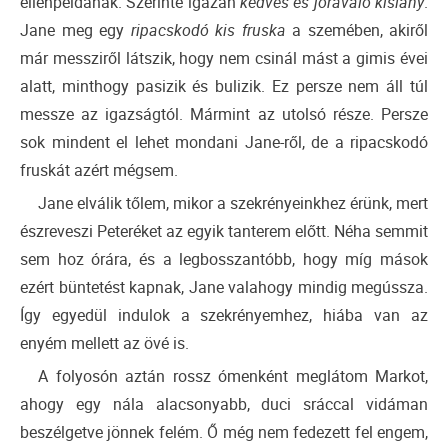
ellenpéldának. Szerinte igazán
kedves és jóravaló kislány
.
Jane meg egy
ripacskodó kis fruska
a szemében, akiről
már messziről látszik, hogy nem csinál mást a gimis évei
alatt, minthogy pasizik és bulizik. Ez persze nem áll túl
messze az igazságtól. Mármint az utolsó része. Persze
sok mindent el lehet mondani Jane-ről, de a ripacskodó
fruskát azért mégsem.
Jane elválik tőlem, mikor a szekrényeinkhez érünk, mert
észreveszi Peteréket az egyik tanterem előtt. Néha semmit
sem hoz órára, és a legbosszantóbb, hogy míg mások
ezért büntetést kapnak, Jane valahogy mindig megússza.
Így egyedül indulok a szekrényemhez, hiába van az
enyém mellett az övé is.
A folyosón aztán rossz ómenként meglátom Markot,
ahogy egy nála alacsonyabb, duci sráccal vidáman
beszélgetve jönnek felém. Ő még nem fedezett fel engem,