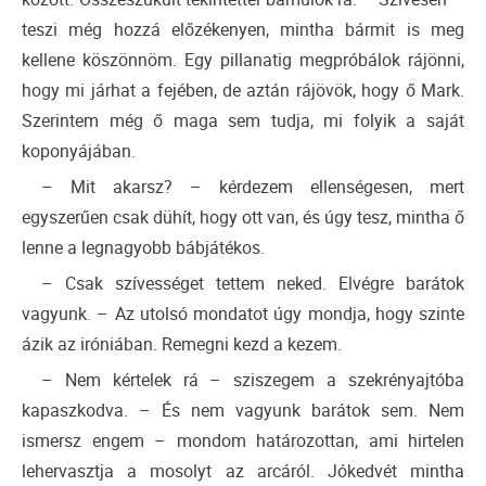
teszi még hozzá előzékenyen, mintha bármit is meg
kellene köszönnöm. Egy pillanatig megpróbálok rájönni,
hogy mi járhat a fejében, de aztán rájövök, hogy ő Mark.
Szerintem még ő maga sem tudja, mi folyik a saját
koponyájában.
– Mit akarsz? – kérdezem ellenségesen, mert
egyszerűen csak dühít, hogy ott van, és úgy tesz, mintha ő
lenne a legnagyobb bábjátékos.
– Csak szívességet tettem neked. Elvégre barátok
vagyunk. – Az utolsó mondatot úgy mondja, hogy szinte
ázik az iróniában. Remegni kezd a kezem.
– Nem kértelek rá – sziszegem a szekrényajtóba
kapaszkodva. – És nem vagyunk barátok sem. Nem
ismersz engem – mondom határozottan, ami hirtelen
lehervasztja a mosolyt az arcáról. Jókedvét mintha