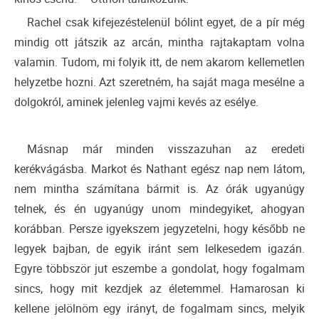
Rachel csak kifejezéstelenül bólint egyet, de a pír még
mindig ott játszik az arcán, mintha rajtakaptam volna
valamin. Tudom, mi folyik itt, de nem akarom kellemetlen
helyzetbe hozni. Azt szeretném, ha saját maga mesélne a
dolgokról, aminek jelenleg vajmi kevés az esélye.
Másnap már minden visszazuhan az eredeti
kerékvágásba. Markot és Nathant egész nap nem látom,
nem mintha számítana bármit is. Az órák ugyanúgy
telnek, és én ugyanúgy unom mindegyiket, ahogyan
korábban. Persze igyekszem jegyzetelni, hogy később ne
legyek bajban, de egyik iránt sem lelkesedem igazán.
Egyre többször jut eszembe a gondolat, hogy fogalmam
sincs, hogy mit kezdjek az életemmel. Hamarosan ki
kellene jelölnöm egy irányt, de fogalmam sincs, melyik