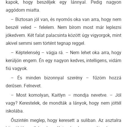
kapok, hogy beszéljek egy lánnyal. Pedig nagyon
aggódom miatta.
– Biztosan jól van, és nyomós oka van arra, hogy nem
beszél veled – felelem. Nem bírom most már leplezni
jókedvem. Két falat palacsinta között úgy vigyorgok, mint
akivel semmi sem történt tegnap reggel.
– Képtelenség – vágja rá. – Nem lehet oka arra, hogy
kerüljön engem. Én egy nagyon kedves, intelligens, vidám
fiú vagyok.
– És minden bizonnyal szerény – fűzöm hozzá
derűsen. Felnevet.
– Most komolyan, Kaitlyn – mondja nevetve. – Jól
vagy? Kerestelek, de mondták a lányok, hogy nem jöttél
iskolába.
Őszintén meglep, hogy keresett a suliban. Az asztalra