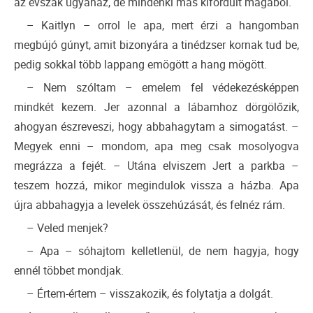
az évszak ugyanaz, de mindenki más kifordult magából.
– Kaitlyn – orrol le apa, mert érzi a hangomban
megbújó gúnyt, amit bizonyára a tinédzser kornak tud be,
pedig sokkal több lappang emögött a hang mögött.
– Nem szóltam – emelem fel védekezésképpen
mindkét kezem. Jer azonnal a lábamhoz dörgölőzik,
ahogyan észreveszi, hogy abbahagytam a simogatást. –
Megyek enni – mondom, apa meg csak mosolyogva
megrázza a fejét. – Utána elviszem Jert a parkba –
teszem hozzá, mikor megindulok vissza a házba. Apa
újra abbahagyja a levelek összehúzását, és felnéz rám.
– Veled menjek?
– Apa – sóhajtom kelletlenül, de nem hagyja, hogy
ennél többet mondjak.
– Értem-értem – visszakozik, és folytatja a dolgát.