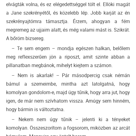
elvágták volna, és ez elégedettséggel tölt el. Ellöki magát
a Jane szekrényétől, és közelebb lép. Jobb karját az én
szekrényajtómra támasztja. Érzem, ahogyan a fém
megremeg az ujjaim alatt, és még valami mást is. Szikrát.
A bőröm bizsereg.
– Te sem engem – mondja egészen halkan, belőlem
meg reflexszerűen jön a riposzt, amit szinte abban a
pillanatban megbánok, mihelyt kiejtem a számon.
– Nem is akarlak! – Pár másodpercig csak némán
bámul a szemeimbe, mintha azt latolgatná, hogy
komolyan gondolom-e, majd úgy tűnik, hogy arra jut, hogy
igen, de már nem szívhatom vissza. Amúgy sem hinném,
hogy bármin is változtatna.
– Nekem nem úgy tűnik – jelenti ki a tényeket
komolyan. Összeszorítom a fogsorom, miközben az arcát