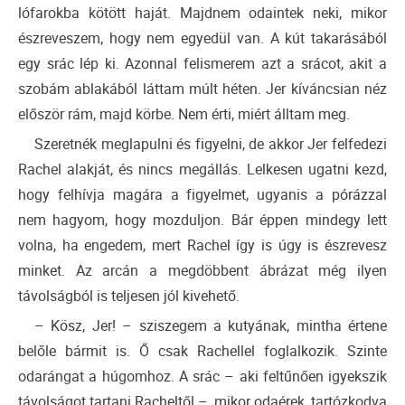
lófarokba kötött haját. Majdnem odaintek neki, mikor
észreveszem, hogy nem egyedül van. A kút takarásából
egy srác lép ki. Azonnal felismerem azt a srácot, akit a
szobám ablakából láttam múlt héten. Jer kíváncsian néz
először rám, majd körbe. Nem érti, miért álltam meg.
Szeretnék meglapulni és figyelni, de akkor Jer felfedezi
Rachel alakját, és nincs megállás. Lelkesen ugatni kezd,
hogy felhívja magára a figyelmet, ugyanis a pórázzal
nem hagyom, hogy mozduljon. Bár éppen mindegy lett
volna, ha engedem, mert Rachel így is úgy is észrevesz
minket. Az arcán a megdöbbent ábrázat még ilyen
távolságból is teljesen jól kivehető.
– Kösz, Jer! – sziszegem a kutyának, mintha értene
belőle bármit is. Ő csak Rachellel foglalkozik. Szinte
odarángat a húgomhoz. A srác – aki feltűnően igyekszik
távolságot tartani Racheltől –, mikor odaérek, tartózkodva