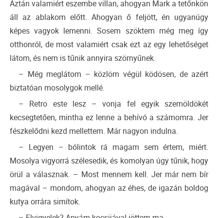
Aztán valamiért eszembe villan, ahogyan Mark a tetőnkön
áll az ablakom előtt. Ahogyan ő feljött, én ugyanúgy
képes vagyok lemenni. Sosem szöktem még meg így
otthonról, de most valamiért csak ezt az egy lehetőséget
látom, és nem is tűnik annyira szörnyűnek.
– Még meglátom – közlöm végül ködösen, de azért
biztatóan mosolygok mellé.
– Retro este lesz – vonja fel egyik szemöldökét
kecsegtetően, mintha ez lenne a behívó a számomra. Jer
fészkelődni kezd mellettem. Már nagyon indulna.
– Legyen – bólintok rá magam sem értem, miért.
Mosolya vigyorrá szélesedik, és komolyan úgy tűnik, hogy
örül a válasznak. – Most mennem kell. Jer már nem bír
magával – mondom, ahogyan az éhes, de igazán boldog
kutya orrára simítok.
– Elvigyelek? Anyám kocsijával jöttem ma.