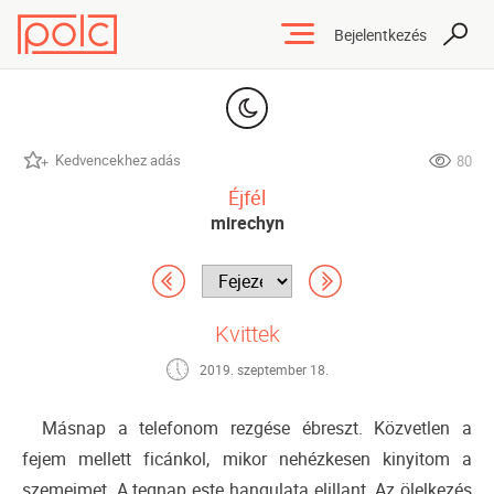
Bejelentkezés
Kedvencekhez adás
80
Éjfél
mirechyn
Kvittek
2019. szeptember 18.
Másnap a telefonom rezgése ébreszt. Közvetlen a
fejem mellett ficánkol, mikor nehézkesen kinyitom a
szemeimet. A tegnap este hangulata elillant. Az ölelkezés