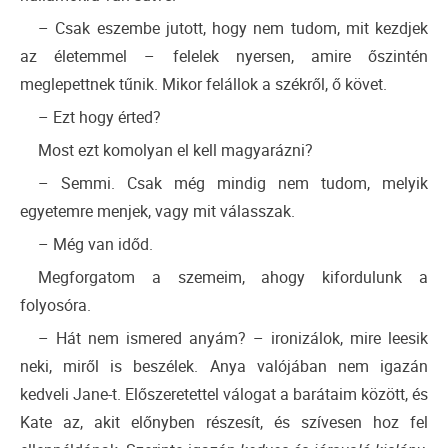
– Csak eszembe jutott, hogy nem tudom, mit kezdjek
az életemmel – felelek nyersen, amire őszintén
meglepettnek tűnik. Mikor felállok a székről, ő követ.
– Ezt hogy érted?
Most ezt komolyan el kell magyarázni?
– Semmi. Csak még mindig nem tudom, melyik
egyetemre menjek, vagy mit válasszak.
– Még van időd.
Megforgatom a szemeim, ahogy kifordulunk a
folyosóra.
– Hát nem ismered anyám? – ironizálok, mire leesik
neki, miről is beszélek. Anya valójában nem igazán
kedveli Jane-t. Előszeretettel válogat a barátaim között, és
Kate az, akit előnyben részesít, és szívesen hoz fel