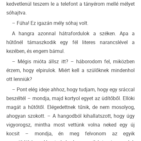
kedvetlenül teszem le a telefont a tányérom mellé mélyet
sóhajtva.
– Fúha! Ez igazán mély sóhaj volt.
A hangra azonnal hátrafordulok a széken. Apa a
hűtőnél támaszkodik egy fél literes narancslével a
kezében, és engem bámul.
– Mégis mióta állsz itt? – háborodom fel, miközben
érzem, hogy elpirulok. Miért kell a szülőknek mindenhol
ott lenniük?
– Pont elég ideje ahhoz, hogy tudjam, hogy egy sráccal
beszéltél – mondja, majd kortyol egyet az üdítőből. Ellöki
magát a hűtőtől. Elégedettnek tűnik, de nem mosolyog,
ahogyan szokott. – A hangodból kihallatszott, hogy úgy
vigyorogsz, mintha most vettünk volna neked egy új
kocsit – mondja, én meg felvonom az egyik