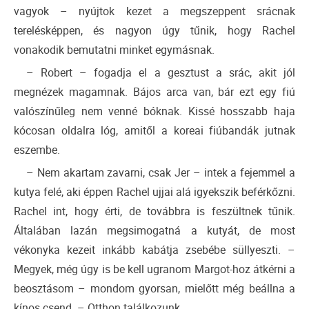
vagyok – nyújtok kezet a megszeppent srácnak
terelésképpen, és nagyon úgy tűnik, hogy Rachel
vonakodik bemutatni minket egymásnak.
– Robert – fogadja el a gesztust a srác, akit jól
megnézek magamnak. Bájos arca van, bár ezt egy fiú
valószínűleg nem venné bóknak. Kissé hosszabb haja
kócosan oldalra lóg, amitől a koreai fiúbandák jutnak
eszembe.
– Nem akartam zavarni, csak Jer – intek a fejemmel a
kutya felé, aki éppen Rachel ujjai alá igyekszik beférkőzni.
Rachel int, hogy érti, de továbbra is feszültnek tűnik.
Általában lazán megsimogatná a kutyát, de most
vékonyka kezeit inkább kabátja zsebébe süllyeszti. –
Megyek, még úgy is be kell ugranom Margot-hoz átkérni a
beosztásom – mondom gyorsan, mielőtt még beállna a
kínos csend. – Otthon találkozunk.