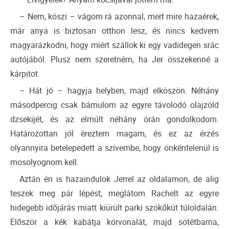
– Nem, köszi – vágom rá azonnal, mert mire hazaérek,
már anya is biztosan otthon lesz, és nincs kedvem
magyarázkodni, hogy miért szállok ki egy vadidegen srác
autójából. Plusz nem szeretném, ha Jer összekenné a
kárpitot.
– Hát jó – hagyja helyben, majd elköszön. Néhány
másodpercig csak bámulom az egyre távolodó olajzöld
dzsekijét, és az elmúlt néhány órán gondolkodom.
Határozottan jól éreztem magam, és ez az érzés
olyannyira betelepedett a szívembe, hogy önkéntelenül is
mosolyognom kell.
Aztán én is hazaindulok Jerrel az oldalamon, de alig
teszek meg pár lépést, meglátom Rachelt az egyre
hidegebb időjárás miatt kiürült parki szökőkút túloldalán.
Először a kék kabátja körvonalát, majd sötétbarna,