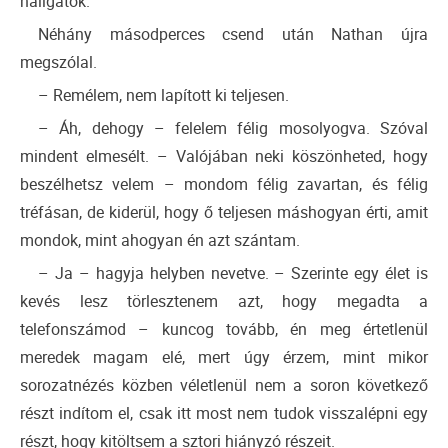
hallgatok.
Néhány másodperces csend után Nathan újra
megszólal.
– Remélem, nem lapított ki teljesen.
– Áh, dehogy – felelem félig mosolyogva. Szóval
mindent elmesélt. – Valójában neki köszönheted, hogy
beszélhetsz velem – mondom félig zavartan, és félig
tréfásan, de kiderül, hogy ő teljesen máshogyan érti, amit
mondok, mint ahogyan én azt szántam.
– Ja – hagyja helyben nevetve. – Szerinte egy élet is
kevés lesz törlesztenem azt, hogy megadta a
telefonszámod – kuncog tovább, én meg értetlenül
meredek magam elé, mert úgy érzem, mint mikor
sorozatnézés közben véletlenül nem a soron következő
részt indítom el, csak itt most nem tudok visszalépni egy
részt, hogy kitöltsem a sztori hiányzó részeit.