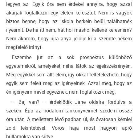
legyen az. Egyik óra sem érdekel annyira, hogy azzal
akarjak foglalkozni egy életen keresztül. Nem is vagyok
biztos benne, hogy az iskola berkein belül találhatnék
ilyesmit. De ha itt nem, hát hol máshol kellene keresnem?
Nem akarom, hogy újra anya jelölje ki a szerinte nekem
megfelelő irányt.
Eszembe jut az a sok prospektus különböző
egyetemekről, amelyeket néha látok az éjjeliszekrényén.
Még egyikkel sem állt elém, így okkal feltételezhető, hogy
egyik sem felelt meg az igényeinek. Azzal meg, hogy az
én igényeim mivel egyeznek, nem foglalkozik még.
– Baj van? – érdeklődik Jane oldalra fordulva a
székén. Épp az irodalom tankönyveimet szedem össze
óra után. A mellettem lévő padban ül, és óvatosan kémlel
zöld tekintetével. Vörös haja most nagyon apró
hullámokra van sütve.