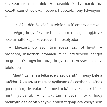
kis számokra pillantok. A második és harmadik óra
közötti szünet ideje van éppen. Habozok, hogy felvegyem-
e.
– Halló? – döntök végül a telefont a fülemhez emelve.
– Végre, hogy felvetted – hallom meleg hangját az
iskolai háttérzajjal keveredve. Elmosolyodom.
– Elnézést, de szerintem rossz számot hívott –
mondom, miközben próbálok minél értetlenebb hangot
megütni, és ügyelni arra, hogy ne nevessek bele a
telefonba.
– Miért? Ez nem a lelkisegély szolgálat? – megy bele a
játékba. A válaszát máskor nyálasnak és egyben klisének
gondolnám, de valamiért most inkább viccesnek tűnik,
mint nyálasnak. – El akartam mesélni nekik, hogy
mennyire csalódott vagyok, amiért tegnap óta esélyt sem