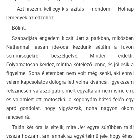
– Azt hiszem, kell egy kis lazítás – mondom. – Holnap
lemegyek az edzőhöz.
Bólint.
Szabadjára engedem kicsit Jert a parkban, miközben
Nathannal lassan ide-oda kezdünk sétálni a füvön
semmiségekről beszélgetve. Minden érdekli.
Folyamatosan kérdez, mintha kötelező lenne, és jól esik a
figyelme. Soha életemben nem volt még senki, aki ennyi
velem kapcsolatos dologra lett volna kíváncsi. Igyekszem
felszínesen válaszolgatni, mert egyáltalán nem ismerem,
és valamiért ott motoszkál a koponyám hátsó felén egy
apró gondolat, hogy vigyázzak, noha nagyon okom
nincsen rá.
Talán két óra is eltelik, mire Jer egyre sűrűbben talál
vissza hozzám, ami annak az egyértelmű jele, hogy éhes.