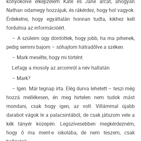
könyökölve elképzelem Kate és Jane arcát, ahogyan
Nathan odamegy hozzájuk, és rákérdez, hogy hol vagyok.
Érdekelne, hogy egyáltalán honnan tudta, kikhez kell
fordulnia az információért.
– A szüleim úgy döntöttek, hogy jobb, ha ma pihenek,
pedig semmi bajom – sóhajtom hátradőlve a széken.
– Mark mesélte, hogy mi történt.
Lefagy a mosoly az arcomról a név hallatán.
– Mark?
– Igen. Már tegnap írta. Elég durva lehetett – teszi még
hozzá mellékesen, én meg hirtelen nem tudok mást
mondani, csak hogy igen, az volt. Villámmal újabb
darabot vágok le a palacsintából, de csak játszom vele a
kék tányér közepén. Legszívesebben megkérdezném,
hogy ő ma ment-e iskolába, de nem teszem, csak