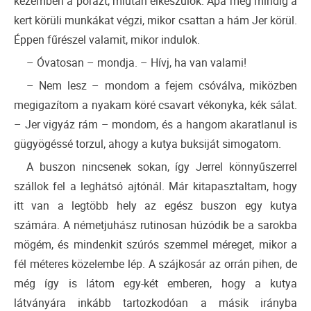
kezemben a pórázt, miután elkészülök. Apa még mindig a
kert körüli munkákat végzi, mikor csattan a hám Jer körül.
Éppen fűrészel valamit, mikor indulok.
– Óvatosan – mondja. – Hívj, ha van valami!
– Nem lesz – mondom a fejem csóválva, miközben
megigazítom a nyakam köré csavart vékonyka, kék sálat.
– Jer vigyáz rám – mondom, és a hangom akaratlanul is
gügyögéssé torzul, ahogy a kutya buksiját simogatom.
A buszon nincsenek sokan, így Jerrel könnyűszerrel
szállok fel a leghátsó ajtónál. Már kitapasztaltam, hogy
itt van a legtöbb hely az egész buszon egy kutya
számára. A németjuhász rutinosan húzódik be a sarokba
mögém, és mindenkit szúrós szemmel méreget, mikor a
fél méteres közelembe lép. A szájkosár az orrán pihen, de
még így is látom egy-két emberen, hogy a kutya
látványára inkább tartozkodóan a másik irányba