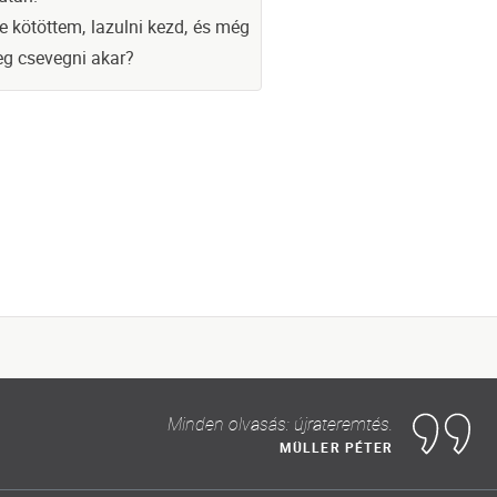
e kötöttem, lazulni kezd, és még
meg csevegni akar?
Minden olvasás: újrateremtés.
MÜLLER PÉTER