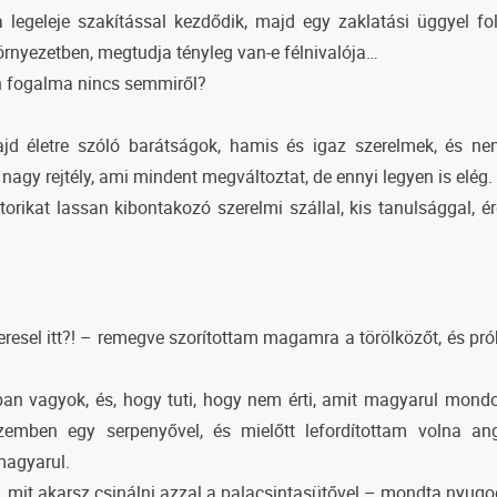
legeleje szakítással kezdődik, majd egy zaklatási üggyel fo
környezetben, megtudja tényleg van-e félnivalója…
an fogalma nincs semmiről?
jd életre szóló barátságok, hamis és igaz szerelmek, és ne
gy rejtély, ami mindent megváltoztat, de ennyi legyen is elég.
torikat lassan kibontakozó szerelmi szállal, kis tanulsággal, ér
eresel itt?! – remegve szorítottam magamra a törölközőt, és p
ában vagyok, és, hogy tuti, hogy nem érti, amit magyarul mon
mben egy serpenyővel, és mielőtt lefordítottam volna an
magyarul.
 mit akarsz csinálni azzal a palacsintasütővel – mondta nyugo