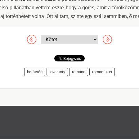
olsó pillanatban vettem észre, hogy a görcs, amit a törölközőmr
aj történhetett volna. Ott álltam, szinte egy szál semmiben, ő 
barátság
lovestory
románc
romantikus