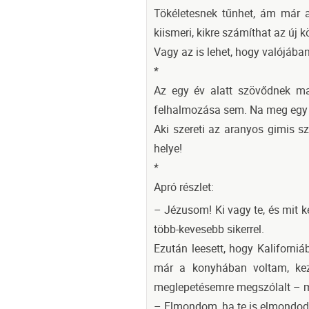
Tökéletesnek tűnhet, ám már a 
kiismeri, kikre számíthat az új 
Vagy az is lehet, hogy valójáb
*
Az egy év alatt szövődnek ma
felhalmozása sem. Na meg egy na
Aki szereti az aranyos gimis sz
helye!
*
Apró részlet:
– Jézusom! Ki vagy te, és mit k
több-kevesebb sikerrel.
Ezután leesett, hogy Kaliforni
már a konyhában voltam, keze
meglepetésemre megszólalt – 
– Elmondom, ha te is elmondod,