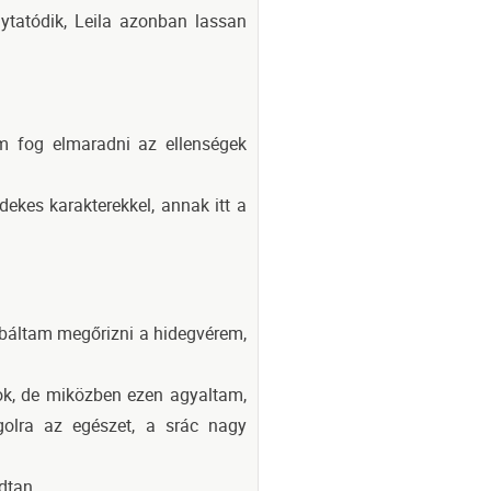
lytatódik, Leila azonban lassan
m fog elmaradni az ellenségek
dekes karakterekkel, annak itt a
róbáltam megőrizni a hidegvérem,
dok, de miközben ezen agyaltam,
golra az egészet, a srác nagy
dtan.