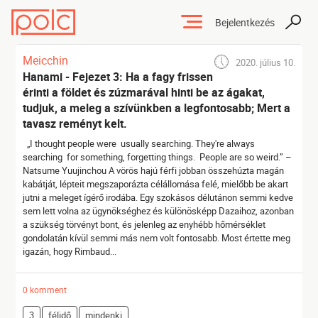
Bejelentkezés
Meicchin
2020. július 10.
Hanami - Fejezet 3: Ha a fagy frissen
érinti a földet és zúzmarával hinti be az ágakat,
tudjuk, a meleg a szívünkben a legfontosabb; Mert a
tavasz reményt kelt.
„I thought people were usually searching. They're always
searching for something, forgetting things. People are so weird.” –
Natsume Yuujinchou A vörös hajú férfi jobban összehúzta magán
kabátját, lépteit megszaporázta célállomása felé, mielőbb be akart
jutni a meleget ígérő irodába. Egy szokásos délutánon semmi kedve
sem lett volna az ügynökséghez és különösképp Dazaihoz, azonban
a szükség törvényt bont, és jelenleg az enyhébb hőmérséklet
gondolatán kívül semmi más nem volt fontosabb. Most értette meg
igazán, hogy Rimbaud...
0 komment
3
félidő
mindenki