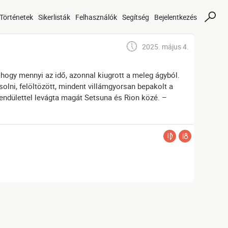
Történetek
Sikerlisták
Felhasználók
Segítség
Bejelentkezés
2025. május 4.
, hogy mennyi az idő, azonnal kiugrott a meleg ágyból.
solni, felöltözött, mindent villámgyorsan bepakolt a
lendülettel levágta magát Setsuna és Rion közé. –