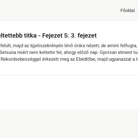
Főoldal
tettebb titka - Fejezet 5: 3. fejezet
elült, majd az éjjeliszekrényén lévő órára nézett, de amint felfogta
 Setsuna miért nem keltette fel, ahogy előző nap. Gyorsan elment tu
ól. Rekordsebességgel érkezett meg az Ebédlőbe, majd ugyanazzal a 