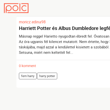
moricz.edina98
Harriett Potter és Albus Dumbledore legfél
Másnap reggel Harietto nyugodtan ébredt fel. Óvatosan f
Az óra ugyanis fél kilencet mutatott. Nem értette, hogy
táskájába, majd azzal a lendülettel kisietett a szobáb
Setsuna, miért nem keltettél fel...
0 komment
fem harry
harry potter