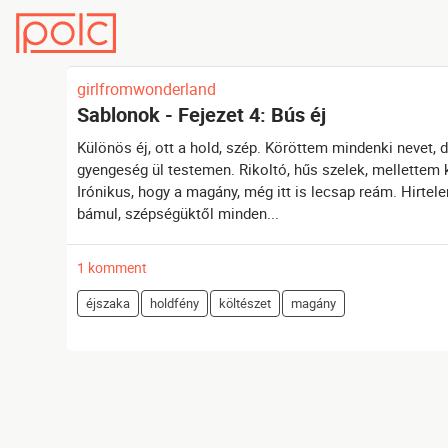
girlfromwonderland
Sablonok - Fejezet 4: Bús éj
Különös éj, ott a hold, szép. Köröttem mindenki nevet,
gyengeség ül testemen. Rikoltó, hűs szelek, mellettem 
Irónikus, hogy a magány, még itt is lecsap reám. Hirte
bámul, szépségüktől minden...
1 komment
éjszaka
holdfény
költészet
magány