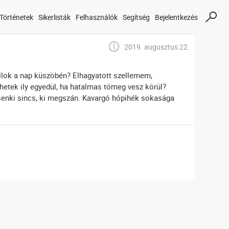
Történetek
Sikerlisták
Felhasználók
Segítség
Bejelentkezés
2019. augusztus 22.
állok a nap küszöbén? Elhagyatott szellemem,
hetek ily egyedül, ha hatalmas tömeg vesz körül?
, senki sincs, ki megszán. Kavargó hópihék sokasága