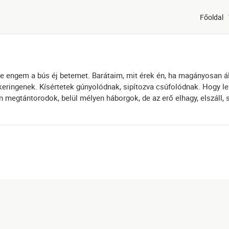
Főoldal
 de engem a bús éj betemet. Barátaim, mit érek én, ha magányosan 
keringenek. Kísértetek gúnyolódnak, sipítozva csúfolódnak. Hogy le
len megtántorodok, belül mélyen háborgok, de az erő elhagy, elszáll