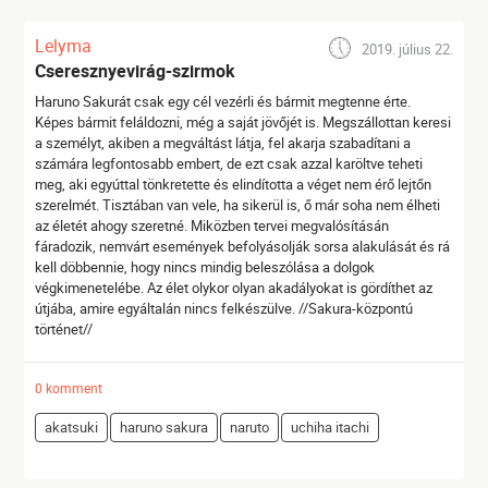
Lelyma
2019. július 22.
Cseresznyevirág-szirmok
Haruno Sakurát csak egy cél vezérli és bármit megtenne érte.
Képes bármit feláldozni, még a saját jövőjét is. Megszállottan keresi
a személyt, akiben a megváltást látja, fel akarja szabadítani a
számára legfontosabb embert, de ezt csak azzal karöltve teheti
meg, aki egyúttal tönkretette és elindította a véget nem érő lejtőn
szerelmét. Tisztában van vele, ha sikerül is, ő már soha nem élheti
az életét ahogy szeretné. Miközben tervei megvalósításán
fáradozik, nemvárt események befolyásolják sorsa alakulását és rá
kell döbbennie, hogy nincs mindig beleszólása a dolgok
végkimenetelébe. Az élet olykor olyan akadályokat is gördíthet az
útjába, amire egyáltalán nincs felkészülve. //Sakura-központú
történet//
0 komment
akatsuki
haruno sakura
naruto
uchiha itachi