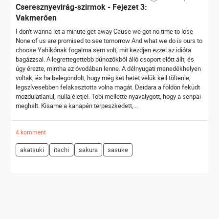
Cseresznyevirág-szirmok - Fejezet 3:
Vakmerően
I don't wanna let a minute get away Cause we got no time to lose
None of us are promised to see tomorrow And what we do is ours to
choose Yahikónak fogalma sem volt, mit kezdjen ezzel az idióta
bagázzsal. A legrettegettebb bűnözőkből álló csoport előtt állt, és
úgy érezte, mintha az óvodában lenne. A délnyugati menedékhelyen
voltak, és ha belegondolt, hogy még két hetet velük kell töltenie,
legszívesebben felakasztotta volna magát. Deidara a földön feküdt
mozdulatlanul, nulla életjel. Tobi mellette nyavalygott, hogy a senpai
meghalt. Kisame a kanapén terpeszkedett,...
4 komment
akatsuki
itachi
sakura
sasuke