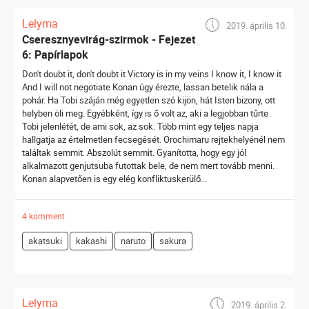
Lelyma
2019. április 10.
Cseresznyevirág-szirmok - Fejezet
6: Papírlapok
Don't doubt it, don't doubt it Victory is in my veins I know it, I know it
And I will not negotiate Konan úgy érezte, lassan betelik nála a
pohár. Ha Tobi száján még egyetlen szó kijön, hát Isten bizony, ott
helyben öli meg. Egyébként, így is ő volt az, aki a legjobban tűrte
Tobi jelenlétét, de ami sok, az sok. Több mint egy teljes napja
hallgatja az értelmetlen fecsegését. Orochimaru rejtekhelyénél nem
találtak semmit. Abszolút semmit. Gyanította, hogy egy jól
alkalmazott genjutsuba futottak bele, de nem mert tovább menni.
Konan alapvetően is egy elég konfliktuskerülő...
4 komment
akatsuki
kakashi
naruto
sakura
Lelyma
2019. április 2.