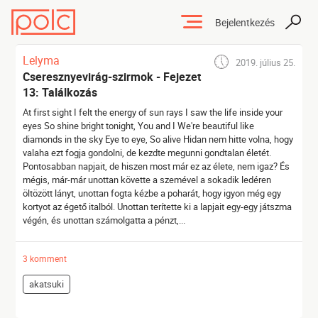
Bejelentkezés
Lelyma
2019. július 25.
Cseresznyevirág-szirmok - Fejezet
13: Találkozás
At first sight I felt the energy of sun rays I saw the life inside your
eyes So shine bright tonight, You and I We're beautiful like
diamonds in the sky Eye to eye, So alive Hidan nem hitte volna, hogy
valaha ezt fogja gondolni, de kezdte megunni gondtalan életét.
Pontosabban napjait, de hiszen most már ez az élete, nem igaz? És
mégis, már-már unottan követte a szemével a sokadik ledéren
öltözött lányt, unottan fogta kézbe a poharát, hogy igyon még egy
kortyot az égető italból. Unottan terítette ki a lapjait egy-egy játszma
végén, és unottan számolgatta a pénzt,...
3 komment
akatsuki