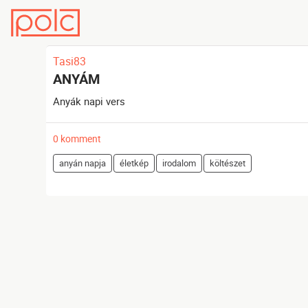
Tasi83
ANYÁM
Anyák napi vers
0 komment
anyán napja
életkép
irodalom
költészet