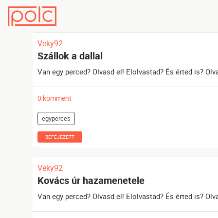
Veky92
Szállok a dallal
Van egy perced? Olvasd el! Elolvastad? És érted is? Olv
0 komment
egyperces
BEFEJEZETT
Veky92
Kovács úr hazamenetele
Van egy perced? Olvasd el! Elolvastad? És érted is? Olv