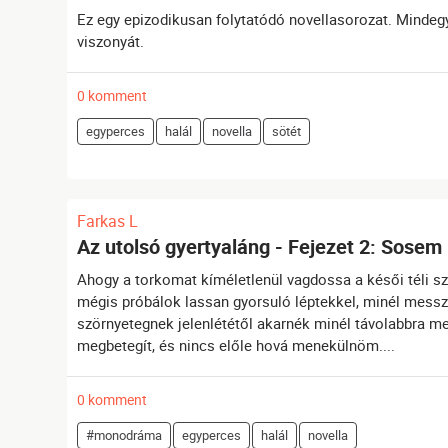
Ez egy epizodikusan folytatódó novellasorozat. Mindegy
viszonyát.
0 komment
egyperces
halál
novella
sötét
Farkas L
Az utolsó gyertyaláng - Fejezet 2: Sose
Ahogy a torkomat kíméletlenül vagdossa a késői téli 
mégis próbálok lassan gyorsuló léptekkel, minél messz
szörnyetegnek jelenlététől akarnék minél távolabbra m
megbetegít, és nincs előle hová menekülnöm....
0 komment
#monodráma
egyperces
halál
novella