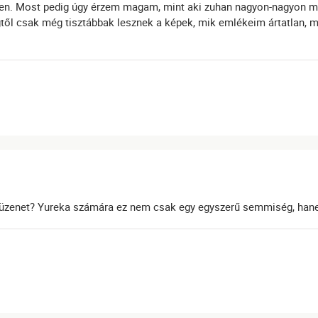
érben. Most pedig úgy érzem magam, mint aki zuhan nagyon-nagyon mé
gtől csak még tisztábbak lesznek a képek, mik emlékeim ártatlan, 
rt üzenet? Yureka számára ez nem csak egy egyszerű semmiség, han