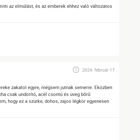
rinti az elmúlást, és az emberek ehhez való változatos
2024. február 17.
kereke zakatol egyre, mégsem jutnak semerre. Eközben
ha csak undorító, acél csontú és üveg bőrű
em, hogy ez a szürke, dohos, zajos légkör egyenesen