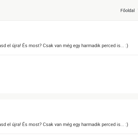
Főoldal
asd el újra! És most? Csak van még egy harmadik perced is... :)
asd el újra! És most? Csak van még egy harmadik perced is... :)