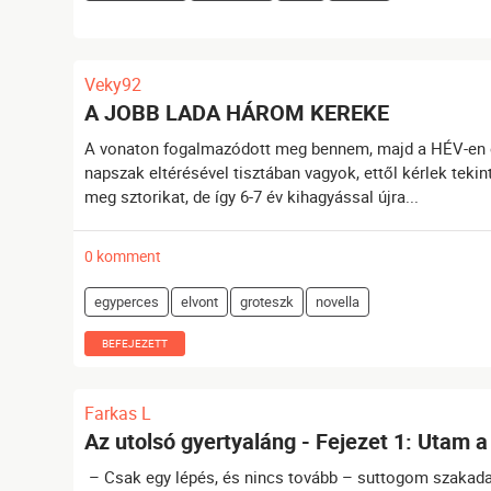
Veky92
A JOBB LADA HÁROM KEREKE
A vonaton fogalmazódott meg bennem, majd a HÉV-en egy
napszak eltérésével tisztában vagyok, ettől kérlek tekin
meg sztorikat, de így 6-7 év kihagyással újra...
0 komment
egyperces
elvont
groteszk
novella
BEFEJEZETT
Farkas L
Az utolsó gyertyaláng - Fejezet 1: Utam a 
– Csak egy lépés, és nincs tovább – suttogom szakadat