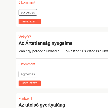
0 komment
egyperces
BEFEJEZETT
Veky92
Az Ártatlanság nyugalma
Van egy perced? Olvasd el! Elolvastad? És érted is? Olv
0 komment
egyperces
BEFEJEZETT
Farkas L
Az utolsó gyertyaláng