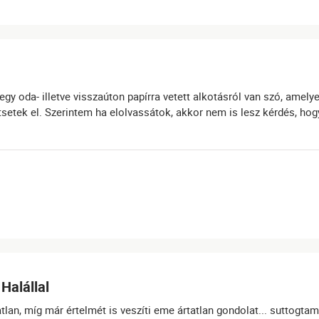
 oda- illetve visszaúton papírra vetett alkotásról van szó, amely
tsetek el. Szerintem ha elolvassátok, akkor nem is lesz kérdés, hog
Halállal
lan, míg már értelmét is veszíti eme ártatlan gondolat... suttogt