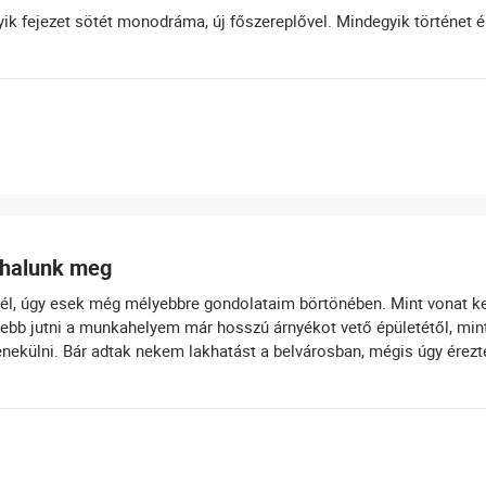
ik fejezet sötét monodráma, új főszereplővel. Mindegyik történet é
m halunk meg
szél, úgy esek még mélyebbre gondolataim börtönében. Mint vonat 
ebb jutni a munkahelyem már hosszú árnyékot vető épületétől, mint
enekülni. Bár adtak nekem lakhatást a belvárosban, mégis úgy érezt