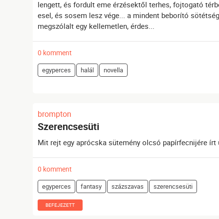
lengett, és fordult eme érzésektől terhes, fojtogató t
esel, és sosem lesz vége... a mindent beborító sötétsé
megszólalt egy kellemetlen, érdes...
0 komment
egyperces
halál
novella
brompton
Szerencsesüti
Mit rejt egy aprócska sütemény olcsó papírfecnijére í
0 komment
egyperces
fantasy
százszavas
szerencsesüti
BEFEJEZETT