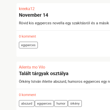
kreeka12
November 14
Rövid kis egyperces novella egy szakításról és a másik
0 komment
egyperces
Ailenta mo Vilo
Talált tárgyak osztálya
Örkény István ihlette abszurd, humoros egyperces egy n
0 komment
abszurd
egyperces
humor
örkény