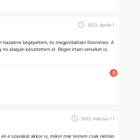
2022. április 1.
et hazaérve begépeltem, és megpróbáltam finomítani. A
y mi alapján készítettem el. Régen írtam verseket is,
2022. március 11.
am én e szavakat akkor is, mikor már testem csak némán