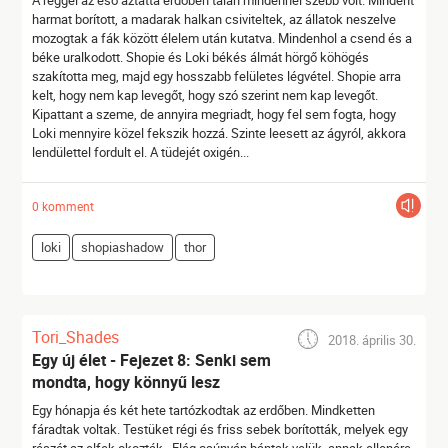
A reggel az eső áztatta erdőben talán mindennél szebb volt. Mindent
harmat borított, a madarak halkan csiviteltek, az állatok neszelve
mozogtak a fák között élelem után kutatva. Mindenhol a csend és a
béke uralkodott. Shopie és Loki békés álmát hörgő köhögés
szakította meg, majd egy hosszabb felületes légvétel. Shopie arra
kelt, hogy nem kap levegőt, hogy szó szerint nem kap levegőt.
Kipattant a szeme, de annyira megriadt, hogy fel sem fogta, hogy
Loki mennyire közel fekszik hozzá. Szinte leesett az ágyról, akkora
lendülettel fordult el. A tüdejét oxigén...
0 komment
loki
shopiashadow
thor
Tori_Shades
2018. április 30.
Egy új élet - Fejezet 8: Senki sem
mondta, hogy könnyű lesz
Egy hónapja és két hete tartózkodtak az erdőben. Mindketten
fáradtak voltak. Testüket régi és friss sebek borították, melyek egy