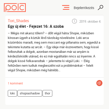
Bejelentkezés
Tori_Shades
2019. október 4.
Egy új élet - Fejezet 16: A szoba
– Mégis mit akarsz tőlem? – dőlt végül hátra Shopie, miközben
kínosan ügyelt a köztük lévő távolság növelésére. Loki arca
közömbös maradt, meg sem moccant egy pillanatra sem, egyedül a
tekintete kutatta az arcát. – Egy ideje már észrevettem, hogy kissé
felborultak a dolgok, azonban mostanában már az anyám is
kérdezősködik utánad, és ez már egyáltalán nincs az ínyemre. A
dolgok kissé felkavarodtak – jelentette ki végül Loki. – Elég
feltűnően nem tudtuk megbeszélni ezt a problémánkat – felelt
végül Shopie, miközben még hátrébb...
1 komment
loki
shopiashadow
thor