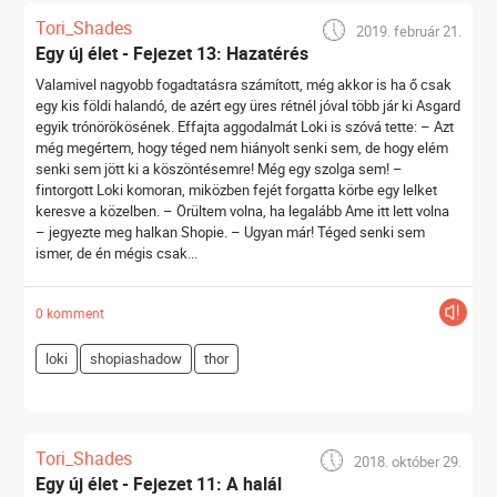
Tori_Shades
2019. február 21.
Egy új élet - Fejezet 13: Hazatérés
Valamivel nagyobb fogadtatásra számított, még akkor is ha ő csak
egy kis földi halandó, de azért egy üres rétnél jóval több jár ki Asgard
egyik trónörökösének. Effajta aggodalmát Loki is szóvá tette: – Azt
még megértem, hogy téged nem hiányolt senki sem, de hogy elém
senki sem jött ki a köszöntésemre! Még egy szolga sem! –
fintorgott Loki komoran, miközben fejét forgatta körbe egy lelket
keresve a közelben. – Örültem volna, ha legalább Ame itt lett volna
– jegyezte meg halkan Shopie. – Ugyan már! Téged senki sem
ismer, de én mégis csak...
0 komment
loki
shopiashadow
thor
Tori_Shades
2018. október 29.
Egy új élet - Fejezet 11: A halál