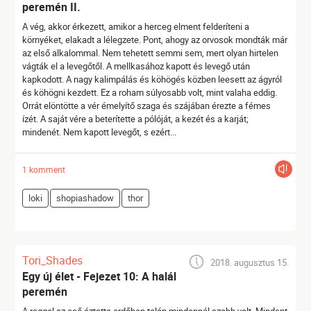
peremén II.
A vég, akkor érkezett, amikor a herceg elment felderíteni a
környéket, elakadt a lélegzete. Pont, ahogy az orvosok mondták már
az első alkalommal. Nem tehetett semmi sem, mert olyan hirtelen
vágták el a levegőtől. A mellkasához kapott és levegő után
kapkodott. A nagy kalimpálás és köhögés közben leesett az ágyról
és köhögni kezdett. Ez a roham súlyosabb volt, mint valaha eddig.
Orrát elöntötte a vér émelyítő szaga és szájában érezte a fémes
ízét. A saját vére a beterítette a pólóját, a kezét és a karját;
mindenét. Nem kapott levegőt, s ezért...
1 komment
loki
shopiashadow
thor
Tori_Shades
2018. augusztus 15.
Egy új élet - Fejezet 10: A halál
peremén