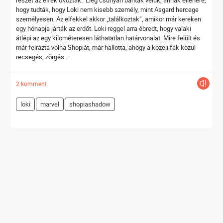
részét az elfek okozták. Elég csúnyán bántak velük, annak ellenére,
hogy tudták, hogy Loki nem kisebb személy, mint Asgard hercege
személyesen. Az elfekkel akkor „találkoztak”, amikor már kereken
egy hónapja járták az erdőt. Loki reggel arra ébredt, hogy valaki
átlépi az egy kilométeresen láthatatlan határvonalat. Mire felült és
már felrázta volna Shopiát, már hallotta, ahogy a közeli fák közül
recsegés, zörgés...
2 komment
loki
marvel
shopiashadow