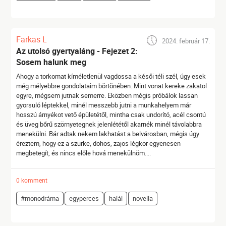
Farkas L
2024. február 17.
Az utolsó gyertyaláng - Fejezet 2:
Sosem halunk meg
Ahogy a torkomat kíméletlenül vagdossa a késői téli szél, úgy esek
még mélyebbre gondolataim börtönében. Mint vonat kereke zakatol
egyre, mégsem jutnak semerre. Eközben mégis próbálok lassan
gyorsuló léptekkel, minél messzebb jutni a munkahelyem már
hosszú árnyékot vető épületétől, mintha csak undorító, acél csontú
és üveg bőrű szörnyetegnek jelenlététől akarnék minél távolabbra
menekülni. Bár adtak nekem lakhatást a belvárosban, mégis úgy
éreztem, hogy ez a szürke, dohos, zajos légkör egyenesen
megbetegít, és nincs előle hová menekülnöm....
0 komment
#monodráma
egyperces
halál
novella