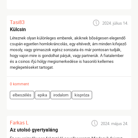
Tasi83
2024. július 14.
Külcsin
Léteznek olyan különleges emberek, akiknek bőségesen elegendő
csupán egyetlen homlokráncolás, egy eltévedt, ám minden kifejező
mosoly, vagy grimaszok egész sorozata és már pontosan tudják,
hogy vajon mire is gondolhat párjuk, vagy partnerük. A fiatalember
és a csinos ifjú hölgy megismerkedése is hasonló kellemes
meglepetéseket tartogat.
0 komment
elbeszélés
epika
irodalom
kispróza
Farkas L
2024. május 24.
Az utolsó gyertyaláng