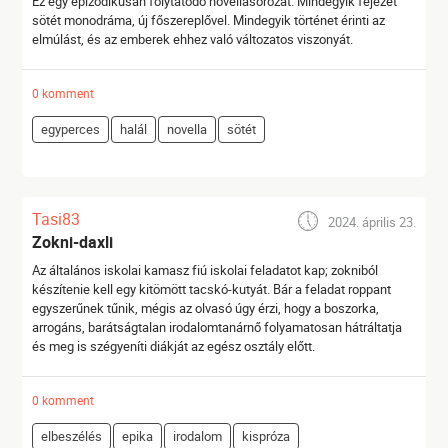
Ez egy epizodikusan folytatódó novellasorozat. Mindegyik fejezet
sötét monodráma, új főszereplővel. Mindegyik történet érinti az
elmúlást, és az emberek ehhez való változatos viszonyát.
0 komment
egyperces
halál
novella
sötét
Tasi83
2024. április 23.
Zokni-daxli
Az általános iskolai kamasz fiú iskolai feladatot kap; zokniból
készítenie kell egy kitömött tacskó-kutyát. Bár a feladat roppant
egyszerűnek tűnik, mégis az olvasó úgy érzi, hogy a boszorka,
arrogáns, barátságtalan irodalomtanárnő folyamatosan hátráltatja
és meg is szégyeníti diákját az egész osztály előtt.
0 komment
elbeszélés
epika
irodalom
kispróza