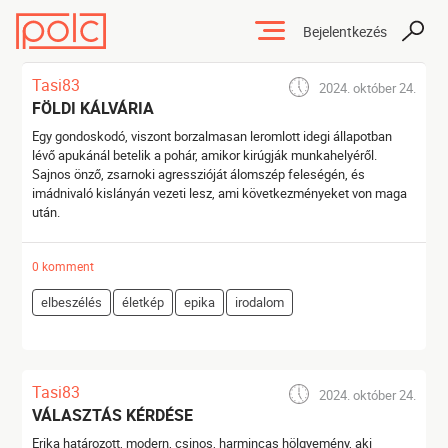
Bejelentkezés
Tasi83
2024. október 24.
FÖLDI KÁLVÁRIA
Egy gondoskodó, viszont borzalmasan leromlott idegi állapotban
lévő apukánál betelik a pohár, amikor kirúgják munkahelyéről.
Sajnos önző, zsarnoki agresszióját álomszép feleségén, és
imádnivaló kislányán vezeti lesz, ami következményeket von maga
után.
0 komment
elbeszélés
életkép
epika
irodalom
Tasi83
2024. október 24.
VÁLASZTÁS KÉRDÉSE
Erika határozott, modern, csinos, harmincas hölgyemény, aki