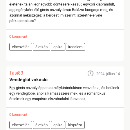
életének talán legnagyobb döntésére készül; egykori kiábrándult,
agglegényként élő gimis osztálytársát Balázst látogatja meg, és
azonnal nekiszegezi a kérdést, miszerint: szeretne-e vele
párkapcsolatot?
0 komment
elbeszélés
életkép
epika
irodalom
Tasi83
2024. július 14.
Vendéglői vakáció
Egy gimis osztály éppen osztálykiránduláson vesz részt, és beülnek
egy vendéglőbe, ahol a kamaszszerelmek, és a romantikus
érzelmek egy csapásra elszabadulni látszanak,
0 komment
elbeszélés
életkép
epika
kispróza