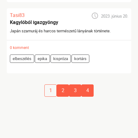
Tasi83
2023. június 20.
Kagylóból igazgyöngy
Japán szamuráj és harcos természetű lányának története.
0 komment
elbeszélés
epika
kispróza
kortárs
1
2
3
4