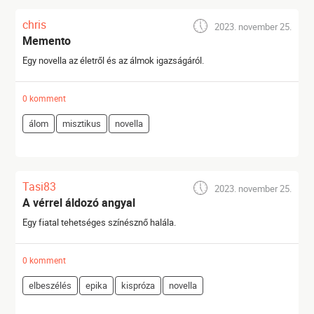
chris
2023. november 25.
Memento
Egy novella az életről és az álmok igazságáról.
0 komment
álom
misztikus
novella
Tasi83
2023. november 25.
A vérrel áldozó angyal
Egy fiatal tehetséges színésznő halála.
0 komment
elbeszélés
epika
kispróza
novella