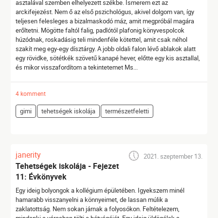
asztalával szemben elhelyezett székbe. Ismerem ezt az
arckifejezést. Nem ő az első pszichológus, akivel dolgom van, így
teljesen felesleges a bizalmaskodó máz, amit megpróbál magára
erőltetni. Mögötte faltól falig, padlótól plafonig könyvespolcok
húzódnak, roskadásig teli mindenféle kötettel, amit csak néhol
szakít meg egy-egy dísztárgy. A jobb oldali falon lévő ablakok alatt
egy rövidke, sötétkék szövetű kanapé hever, előtte egy kis asztallal,
és mikor visszafordítom a tekintetemet Ms...
4 komment
gimi
tehetségek iskolája
természetfeletti
janerity
2021. szeptember 13.
Tehetségek iskolája - Fejezet
11: Évkönyvek
Egy ideig bolyongok a kollégium épületében. Igyekszem minél
hamarabb visszanyelni a könnyeimet, de lassan múlik a
zaklatottság. Nem sokan járnak a folyosókon. Feltételezem,