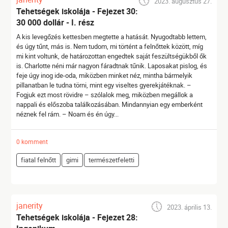
2023. augusztus 27.
Tehetségek iskolája - Fejezet 30:
30 000 dollár - I. rész
A kis levegőzés kettesben megtette a hatását. Nyugodtabb lettem,
és úgy tűnt, más is. Nem tudom, mi történt a felnőttek között, míg
mi kint voltunk, de határozottan engedtek saját feszültségükből ők
is. Charlotte néni már nagyon fáradtnak tűnik. Laposakat pislog, és
feje úgy inog ide-oda, miközben minket néz, mintha bármelyik
pillanatban le tudna törni, mint egy viseltes gyerekjátéknak. –
Fogjuk ezt most rövidre – szólalok meg, miközben megállok a
nappali és előszoba találkozásában. Mindannyian egy emberként
néznek fel rám. – Noam és én úgy...
0 komment
fiatal felnőtt
gimi
természetfeletti
janerity
2023. április 13.
Tehetségek iskolája - Fejezet 28: