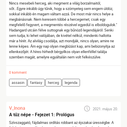
Nincs mesebeli herceg, aki megment a világ borzalmaitól,
sőt...Egyre inkább úgy tűnik, hogy a szörnyeteg sem engem üldöz,
sokkal inkább én magam váltam azzá. De most már nincs helye a
megbánásnak. Nem keresem többé a hercegemet, csak egy
megfelelő fegyvert, a megmentés részével egyedül is elboldogulok."
Hadangard utcáin félve suttognak egy bűnöző legendájáról. Senki
sem tudja, ki lehet valójában, de kivétel nélkül, mindenki hallotta
már a hírét. Az alvilág csodálja, azt mondják, nincs olyan, amire ne
lenne képes. Ám egy nap olyan megbízást kap, ami bebizonyítja az
ellenkezőjét. A híres-hírhedt bérgyilkos olyan ellenféllel találja
szemben magát, amelyre egyáltalán nem volt felkészülve.
0 komment
assasin
fantasy
herceg
legenda
V_Inona
2021. május 20.
A tűz népe - Fejezet 1: Prológus
Szívszaggató, fájdalmas ordítás robbant az éjszakai ürességbe. A