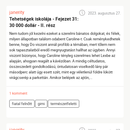
janerity
2023. augusztus 27.
Tehetségek iskolája - Fejezet 31:
30 000 dollár - II. rész
Nem tudom jól kezelni ezeket a szerelmi bánatos dolgokat, és félek,
milyen állapotban találom odabent Caroline-t. Csak reménykedhetek
benne, hogy Do viszont annál profibb a témában, mert tőlem nem
sok tapasztalatból eredő megnyugtatást hallhat az ügyben. Annyi
viszont bizonyos, hogy Caroline tényleg szerelmes lehet Lexbe az
alapján, ahogyan reagált a kávézóban. A mindig céltudatos,
összeszedett gondolkodású, öntudatosan viselkedő lány pár
másodperc alatt úgy esett szét, mint egy véletlenül földre lökött
virágcserép a parkettán. Amikor belépek az ajtón,...
1 komment
fiatal felnőtt
gimi
természetfeletti
janerity