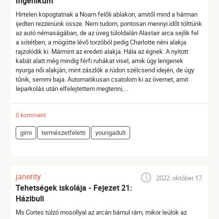
Ingenikum
Hirtelen kopogtatnak a Noam felőli ablakon, amitől mind a hárman
ijedten rezzenünk össze. Nem tudom, pontosan mennyi időt tölttünk
az autó némaságában, de az üveg túloldalán Alastair arca sejlik fel
a sötétben, a mögötte lévő torzóból pedig Charlotte néni alakja
rajzolódik ki. Mármint az eredeti alakja. Hála az égnek. A nyitott
kabát alatt még mindig férfi ruhákat visel, amik úgy lengenek
nyurga női alakján, mint zászlók a rúdon szélcsend idején, de úgy
tűnik, semmi baja. Automatikusan csatolom ki az övemet, amit
leparkolás után elfelejtettem megtenni,...
0 komment
gimi
természetfeletti
youngadult
janerity
2022. október 17.
Tehetségek iskolája - Fejezet 21:
Házibuli
Ms Cortes túlzó mosollyal az arcán bámul rám, mikor leülök az