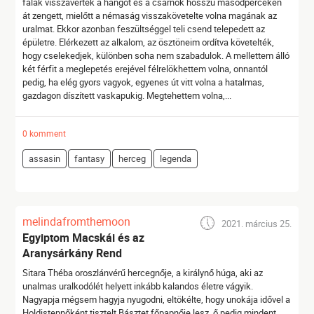
falak visszaverték a hangot és a csarnok hosszú másodperceken
át zengett, mielőtt a némaság visszakövetelte volna magának az
uralmat. Ekkor azonban feszültséggel teli csend telepedett az
épületre. Elérkezett az alkalom, az ösztöneim ordítva követelték,
hogy cselekedjek, különben soha nem szabadulok. A mellettem álló
két férfit a meglepetés erejével félrelökhettem volna, onnantól
pedig, ha elég gyors vagyok, egyenes út vitt volna a hatalmas,
gazdagon díszített vaskapukig. Megtehettem volna,...
0 komment
assasin
fantasy
herceg
legenda
melindafromthemoon
2021. március 25.
Egyiptom Macskái és az
Aranysárkány Rend
Sitara Théba oroszlánvérű hercegnője, a királynő húga, aki az
unalmas uralkodólét helyett inkább kalandos életre vágyik.
Nagyapja mégsem hagyja nyugodni, eltökélte, hogy unokája idővel a
Holdistennőként tisztelt Básztet főpapnője lesz, ő pedig mindent