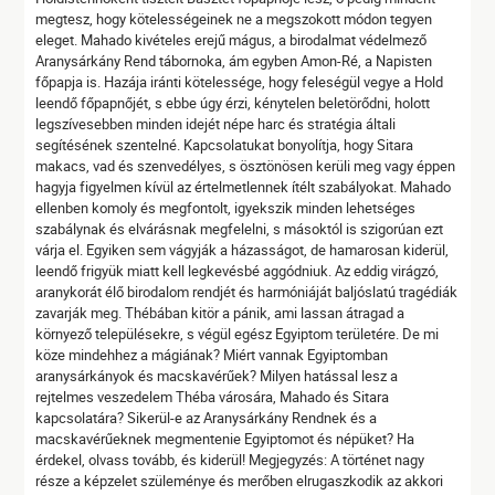
megtesz, hogy kötelességeinek ne a megszokott módon tegyen
eleget. Mahado kivételes erejű mágus, a birodalmat védelmező
Aranysárkány Rend tábornoka, ám egyben Amon-Ré, a Napisten
főpapja is. Hazája iránti kötelessége, hogy feleségül vegye a Hold
leendő főpapnőjét, s ebbe úgy érzi, kénytelen beletörődni, holott
legszívesebben minden idejét népe harc és stratégia általi
segítésének szentelné. Kapcsolatukat bonyolítja, hogy Sitara
makacs, vad és szenvedélyes, s ösztönösen kerüli meg vagy éppen
hagyja figyelmen kívül az értelmetlennek ítélt szabályokat. Mahado
ellenben komoly és megfontolt, igyekszik minden lehetséges
szabálynak és elvárásnak megfelelni, s másoktól is szigorúan ezt
várja el. Egyiken sem vágyják a házasságot, de hamarosan kiderül,
leendő frigyük miatt kell legkevésbé aggódniuk. Az eddig virágzó,
aranykorát élő birodalom rendjét és harmóniáját baljóslatú tragédiák
zavarják meg. Thébában kitör a pánik, ami lassan átragad a
környező településekre, s végül egész Egyiptom területére. De mi
köze mindehhez a mágiának? Miért vannak Egyiptomban
aranysárkányok és macskavérűek? Milyen hatással lesz a
rejtelmes veszedelem Théba városára, Mahado és Sitara
kapcsolatára? Sikerül-e az Aranysárkány Rendnek és a
macskavérűeknek megmentenie Egyiptomot és népüket? Ha
érdekel, olvass tovább, és kiderül! Megjegyzés: A történet nagy
része a képzelet szüleménye és merőben elrugaszkodik az akkori