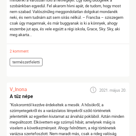
mindenki a városban tölti a hétvégéjét. Egy ideig üldögélek a
szobánkban egyedül. Fel akarom hívni apát, de tudom, hogy most
nem szabad. Valószínűleg meggondolatlan dolgokat mondanék
neki, és nem tudnám azt sem sírás nélkül. – Francba – sziszegem
csak úgy magamnak, és már buggyanak is ki a könnyek, ahogy
eszembe jut apa, és vele együtt a régi iskola, Grace, Sky. Sky, aki
meg akarta...
2 komment
természetfeletti
V_Inona
2021. május 20.
A tűz népe
"Kiskoromtól kezdve érdekeltek a mesék. A hősökről, a
szörnyetegekről és a varázslatos lényekről szóló történetek
jelentették az egyetlen kiutamat az árvaház poklából. Aztán minden
megváltozott. Elkövettem egy szörnyű hibát, amelynek máig is
viselem a következményeit. Ahogy felnőttem, a régi történetek
varázsa szertefoszlott. Nem maradt más, csak a rideg valóság.