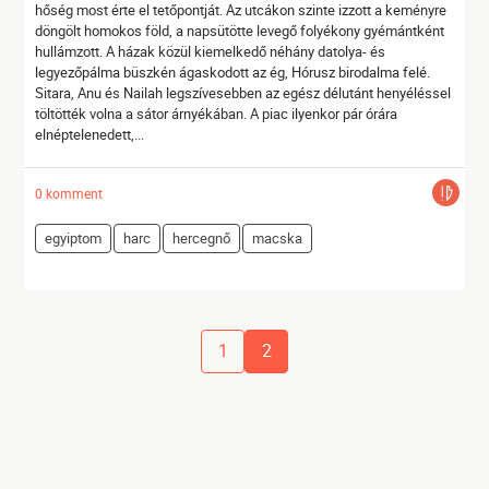
hőség most érte el tetőpontját. Az utcákon szinte izzott a keményre
döngölt homokos föld, a napsütötte levegő folyékony gyémántként
hullámzott. A házak közül kiemelkedő néhány datolya- és
legyezőpálma büszkén ágaskodott az ég, Hórusz birodalma felé.
Sitara, Anu és Nailah legszívesebben az egész délutánt henyéléssel
töltötték volna a sátor árnyékában. A piac ilyenkor pár órára
elnéptelenedett,...
0 komment
egyiptom
harc
hercegnő
macska
1
2