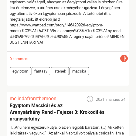
egyiptomi valóságtól, ahogyan az óegyiptomi vallás is részben újra
lett értelmezve, a történet cselekményéhez igazítva. Lényegében
egy alternatív ókori Egyiptomban játszódik. A történetet itt is
megtaláljátok, itt előrébb jár ;)
https://www.wattpad.com/story/146420926-egyiptom-
macsk%C3%A1i-%C3%A9s-az-aranys%C3%A1rk%C3%A1ny-rend-
%F0%9F%92%9B%F0%9F%90%88 A regény saját történet! MINDEN
JOG FENNTARTVA!
0 komment
egyiptom
fantasy
istenek
macska
melindafromthemoon
2021. március 24.
Egyiptom Macskái és az
Aranysárkány Rend - Fejezet 3: Krokodil és
aranysárkány
I. „Anu nem egyszerű kutya, ő az én legjobb barátom. (…) Mi ketten
lelki társak vagyunk.” Az afrikai Nap túl volt pályája csúcsán, ám a