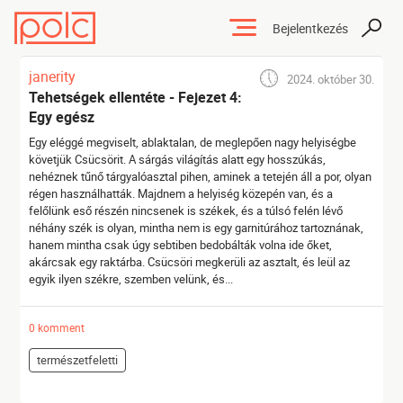
Bejelentkezés
janerity
2024. október 30.
Tehetségek ellentéte - Fejezet 4:
Egy egész
Egy eléggé megviselt, ablaktalan, de meglepően nagy helyiségbe
követjük Csücsörit. A sárgás világítás alatt egy hosszúkás,
nehéznek tűnő tárgyalóasztal pihen, aminek a tetején áll a por, olyan
régen használhatták. Majdnem a helyiség közepén van, és a
felőlünk eső részén nincsenek is székek, és a túlsó felén lévő
néhány szék is olyan, mintha nem is egy garnitúrához tartoznának,
hanem mintha csak úgy sebtiben bedobálták volna ide őket,
akárcsak egy raktárba. Csücsöri megkerüli az asztalt, és leül az
egyik ilyen székre, szemben velünk, és...
0 komment
természetfeletti